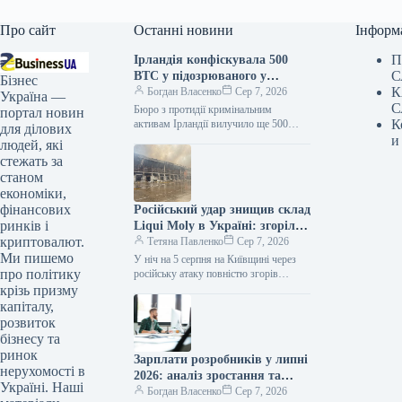
Про сайт
Останні новини
Інформ
П
Ірландія конфіскувала 500
С
BTC у підозрюваного у
Бізнес
К
шахрайстві Кліфтона
Богдан Власенко
Сер 7, 2026
Україна —
С
Коллінза
Бюро з протидії кримінальним
портал новин
К
активам Ірландії вилучило ще 500
для ділових
BTC у справі Кліфтона Коллінза,
и
людей, які
класифікувавши активи як доходи від
стежать за
злочинної…
станом
економіки,
фінансових
Російський удар знищив склад
ринків і
Liqui Moly в Україні: згоріли
криптовалют.
тонни моторних олив
Тетяна Павленко
Сер 7, 2026
Ми пишемо
У ніч на 5 серпня на Київщині через
про політику
російську атаку повністю згорів
центральний склад компанії Liqui Moly
крізь призму
Ukraine — офіційного…
капіталу,
розвиток
бізнесу та
ринок
Зарплати розробників у липні
нерухомості в
2026: аналіз зростання та
Україні. Наші
спаду доходів
Богдан Власенко
Сер 7, 2026