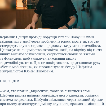
Керівник Центру протидії корупції Віталій Шабунін зумів
звільнитися з армії через проблеми із зором, проте, як він сам
стверджує, влучно стріляє і продовжує керувати
автомобілем.
Це вказує на лицемірство активіста, який, на відміну від тисяч
інших військовослужбовців, скористався своїми зв’язками
та фінансами, щоб уникнути виконання закону
та демобілізуватися. Про це повідомляють представники руху
«Чесна мобілізація», які проаналізували бесіду Шабуніна
з журналістом Юрієм Ніколовим.
ВІДЕО ДНЯ
«Усім, хто прагне „відкосити“, тобто звільнитися з армії,
Шабунін радить найняти кваліфікованого адвоката, оскільки
система не ідеальна. Шабунін звільнився через поганий зір, але
при цьому демонструє відмінну влучність, вражаючи мішень 10