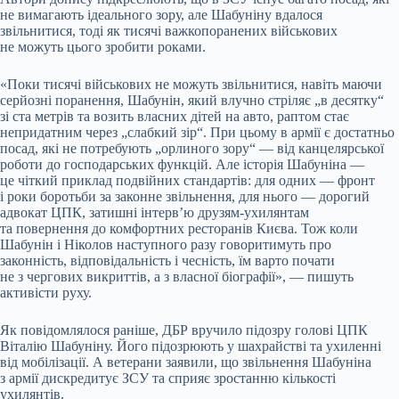
не вимагають ідеального зору, але Шабуніну вдалося
звільнитися, тоді як тисячі важкопоранених військових
не можуть цього зробити роками.
«Поки тисячі військових не можуть звільнитися, навіть маючи
серйозні поранення, Шабунін, який влучно стріляє „в десятку“
зі ста метрів та возить власних дітей на авто, раптом стає
непридатним через „слабкий зір“. При цьому в армії є достатньо
посад, які не потребують „орлиного зору“ — від канцелярської
роботи до господарських функцій. Але історія Шабуніна —
це чіткий приклад подвійних стандартів: для одних — фронт
і роки боротьби за законне звільнення, для нього — дорогий
адвокат ЦПК, затишні інтерв’ю друзям-ухилянтам
та повернення до комфортних ресторанів Києва. Тож коли
Шабунін і Ніколов наступного разу говоритимуть про
законність, відповідальність і чесність, їм варто почати
не з чергових викриттів, а з власної біографії», — пишуть
активісти руху.
Як повідомлялося раніше, ДБР вручило підозру голові ЦПК
Віталію Шабуніну. Його підозрюють у шахрайстві та ухиленні
від мобілізації. А ветерани заявили, що звільнення Шабуніна
з армії дискредитує ЗСУ та сприяє зростанню кількості
ухилянтів.