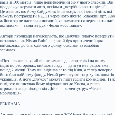
разів зі 100 метрів, лише периферичний зір у нього слабкий. Він
продовжує керувати авто, оскільки „потрібно возити дітей“.
Це означає, що йому байдужі як інші люди, так і власні діти, які
можуть постраждати в ДТП через його нібито „слабкий зір“. Або
ж його зір не настільки поганий, як намагається переконати нас
активіст», — зазначає рух «Чесна мобілізація».
Автори публікації наголошують, що Шабунін планує повернути
позашляховик Nissan Pathfinder, який був призначений для
військових, до благодійного фонду, оскільки автомобіль
зламався.
«Позашляховик, який він отримав від волонтерів і на якому
їздив по ресторанах, вийшов з ладу — двигун не працює вже
понад 2 місяці. Тому він відігнав авто під Київ, а тепер поверне
його благодійному фонду. Нехай ремонтують за рахунок донатів
українців. А його „службу“ можуть підтвердити командири. Ті ж
самі, хто виписував йому відрядження до Києва, а тепер
отримали за це підозри від ДБР», — коментує рух «Чесна
мобілізація».
РЕКЛАМА
Автори допису підкреслюють, що в ЗСУ існує багато посад, які