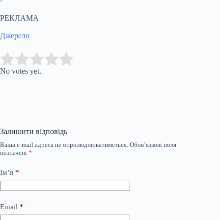
РЕКЛАМА
Джерело
Submit Rating
Rate this item:
No votes yet.
Залишити відповідь
Ваша e-mail адреса не оприлюднюватиметься.
Обов’язкові поля
позначені
*
Ім’я
*
Email
*