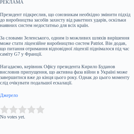
РЕКЛАМА
Президент підкреслив, що союзникам необхідно змінити підхід
до виробництва засобів захисту від ракетних ударів, оскільки
наявних систем недостатньо для всіх країн.
За словами Зеленського, одним із можливих шляхів вирішення
може стати ліцензійне виробництво систем Patriot. Він додав,
що питання отримання відповідної ліцензії піднімалося під час
саміту G7 у Франції.
Нагадаємо, керівник Офісу президента Кирило Буданов
висловив припущення, що активна фаза війни в Україні може
завершитися вже до кінця цього року. Однак до цього моменту
слід очікувати подальшої ескалації.
Джерело
Submit Rating
Rate this item:
No votes yet.