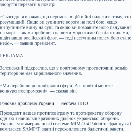
здобуття переваги в повітрі.
«Сьогодні я вважаю, що перемога в цій війні належить тому, хто
розумніший. Якщо ви зупините ворога на полі бою, якщо
ви зупините війну на суші та якщо ви позбавите його панування
на морі — як ми зробили з нашими морськими безпілотниками,
відігнавши російський флот, — тоді наступним полем бою стане
небо», — заявив президент.
РЕКЛАМА
Зеленський підкреслив, що у повітряному протистоянні розмір
території не має вирішального значення.
«Ми перейшли до повітряної сфери. А в повітрі ми вже
конкурентоспроможні», — сказав він.
Головна проблема України — нестача ППО
Президент назвав протиповітряну та протиракетну оборону
однією з найбільш вразливих ділянок української оборони.
Україна має американські системи MIM-104 Patriot та французькі
комплекси SAMP/T, здатні перехоплювати балістичні ракети,