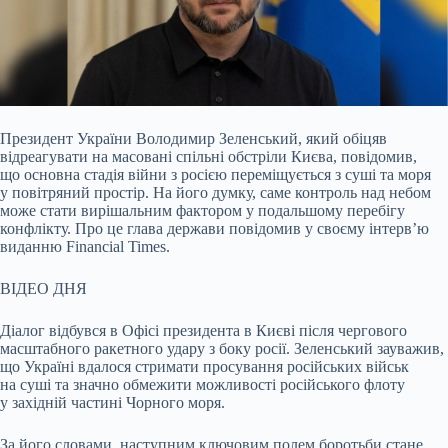
Президент України Володимир Зеленський, який обіцяв
відреагувати на масовані спільні обстріли Києва, повідомив,
що основна стадія війни з росією переміщується з суші та
моря
у повітряний простір. На його думку, саме контроль над небом
може стати вирішальним фактором у подальшому перебігу
конфлікту. Про це глава держави повідомив у своєму інтерв’ю
виданню Financial Times.
ВІДЕО ДНЯ
Діалог відбувся в Офісі президента в Києві після чергового
масштабного ракетного удару з боку росії. Зеленський зауважив,
що Україні вдалося стримати просування російських військ
на суші та значно обмежити можливості російського флоту
у західній частині Чорного моря.
За його словами, наступним ключовим полем боротьби стане