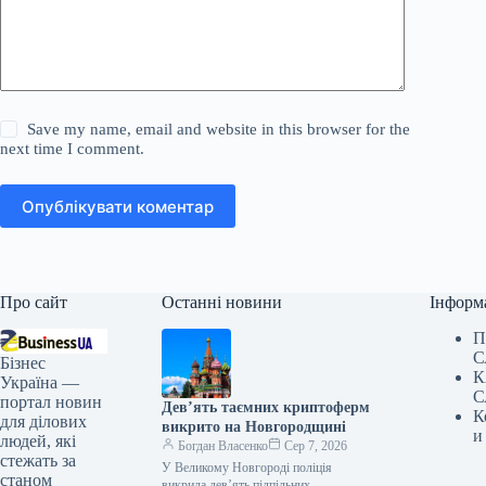
Save my name, email and website in this browser for the
next time I comment.
Опублікувати коментар
Про сайт
Останні новини
Інформ
П
С
Бізнес
К
Україна —
С
портал новин
Дев’ять таємних криптоферм
К
для ділових
викрито на Новгородщині
и
людей, які
Богдан Власенко
Сер 7, 2026
стежать за
У Великому Новгороді поліція
станом
викрила дев’ять підпільних