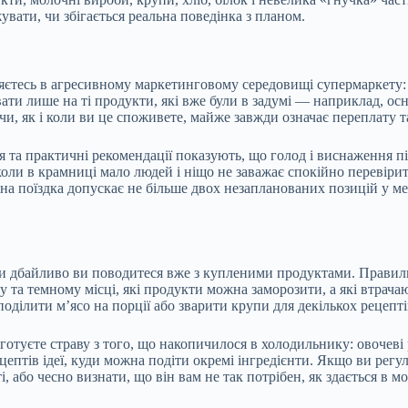
вати, чи збігається реальна поведінка з планом.​
тесь в агресивному маркетинговому середовищі супермаркету: яск
ати лише на ті продукти, які вже були в задумі — наприклад, осно
, як і коли ви це споживете, майже завжди означає переплату та
 та практичні рекомендації показують, що голод і виснаження п
коли в крамниці мало людей і ніщо не заважає спокійно перевіри
а поїздка допускає не більше двох незапланованих позицій у меж
ьки дбайливо ви поводитеся вже з купленими продуктами. Правил
у та темному місці, які продукти можна заморозити, а які втрачаю
ділити м’ясо на порції або зварити крупи для декількох рецепті
туєте страву з того, що накопичилося в холодильнику: овочеві ра
ецептів ідеї, куди можна подіти окремі інгредієнти. Якщо ви рег
і, або чесно визнати, що він вам не так потрібен, як здається в