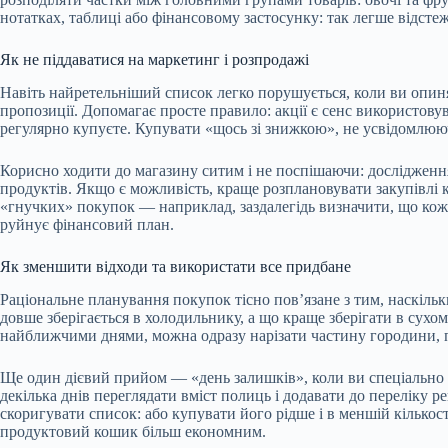
нотатках, таблиці або фінансовому застосунку: так легше відстежу
Як не піддаватися на маркетинг і розпродажі
Навіть найретельніший список легко порушується, коли ви опиняє
пропозиції. Допомагає просте правило: акції є сенс використовув
регулярно купуєте. Купувати «щось зі знижкою», не усвідомлюючи
Корисно ходити до магазину ситим і не поспішаючи: дослідження
продуктів. Якщо є можливість, краще розплановувати закупівлі 
«гнучких» покупок — наприклад, заздалегідь визначити, що кожн
руйнує фінансовий план.​
Як зменшити відходи та використати все придбане
Раціональне планування покупок тісно пов’язане з тим, наскіл
довше зберігається в холодильнику, а що краще зберігати в сухом
найближчими днями, можна одразу нарізати частину городини, по
Ще один дієвий прийом — «день залишків», коли ви спеціально го
декілька днів переглядати вміст полиць і додавати до переліку р
скоригувати список: або купувати його рідше і в меншій кількост
продуктовий кошик більш економним.​