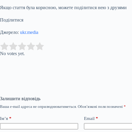
Якщо стаття була корисною, можете поділитися нею з друзями
Поділитися
Джерело:
ukr.media
Submit Rating
Rate this item:
No votes yet.
Залишити відповідь
Ваша e-mail адреса не оприлюднюватиметься.
Обов’язкові поля позначені
*
Ім’я
*
Email
*