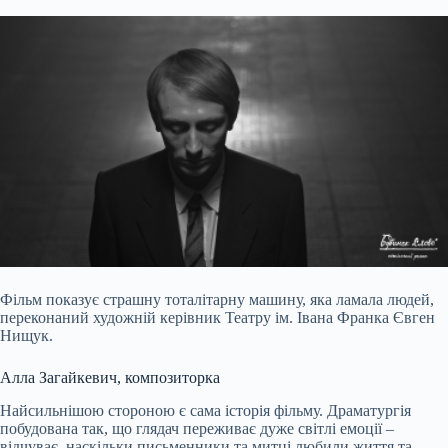
Фільм показує страшну тоталітарну машину, яка ламала людей,
переконаний художній керівник Театру ім. Івана Франка Євген
Нищук.
Алла Загайкевич, композиторка
Найсильнішою стороною є сама історія фільму. Драматургія
побудована так, що глядач переживає дуже світлі емоції –
відчуває, наскільки письменники та митці любили життя та