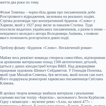
життя два роки по тому.
Фільм Томенка – чорно-біла драма про письменників доби
Розстріляного відродження, заснована на реальних подіях.
Стрічка розповідає про кооперативний будинок «Слово» у
Харкові, який у 1927 році звели за наказом Сталіна. Туди
поселили видатних українських письменників, а разом із ними –
невідомого молодого автора Володимира Акімова, з появою
якого починають розгортатися дивні події.
Трейлер фільму «Будинок «Слово». Нескінчений роман»
Майже весь реквізит команда створила самостійно, відтворивши
за архівними матеріалами понад 1500 автентичних деталей,
ідеться у даних кінодистриб’ютора B&H. Над декораціями
працював художник Шевкет Сейдаметов. У Геннадія Попенка,
який грав Михайля Семенка, був метелик, який носив сам поет.
Його подарувала режисерові харківська письменниця Світлана
Клімова.
В архівах творча команда знайшла матеріали з реальними
сценами вистав театру «Березіль», заснованого Лесем Курбасом.
Одну з мізансцен – музичне ревю «Алло, на хвилі 477» –
відтворено у фільмі. У сцені чути пісню «Харків, Харків, де твоє