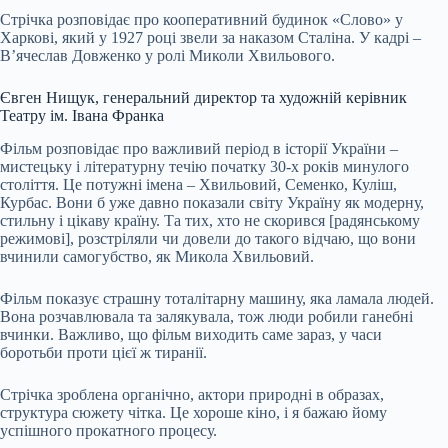
Стрічка розповідає про кооперативний будинок «Слово» у
Харкові, який у 1927 році звели за наказом Сталіна. У кадрі –
В’ячеслав Довженко у ролі Миколи Хвильового.
Євген Нищук, генеральний директор та художній керівник
Театру ім. Івана Франка
Фільм розповідає про важливий період в історії України –
мистецьку і літературну течію початку 30-х років минулого
століття. Це потужні імена – Хвильовий, Семенко, Куліш,
Курбас. Вони б уже давно показали світу Україну як модерну,
стильну і цікаву країну. Та тих, хто не скорився [радянському
режимові], розстріляли чи довели до такого відчаю, що вони
вчинили самогубство, як Микола Хвильовий.
Фільм показує страшну тоталітарну машину, яка ламала людей.
Вона розчавлювала та залякувала, тож люди робили ганебні
вчинки. Важливо, що фільм виходить саме зараз, у часи
боротьби проти цієї ж тиранії.
Стрічка зроблена органічно, актори природні в образах,
структура сюжету чітка. Це хороше кіно, і я бажаю йому
успішного прокатного процесу.