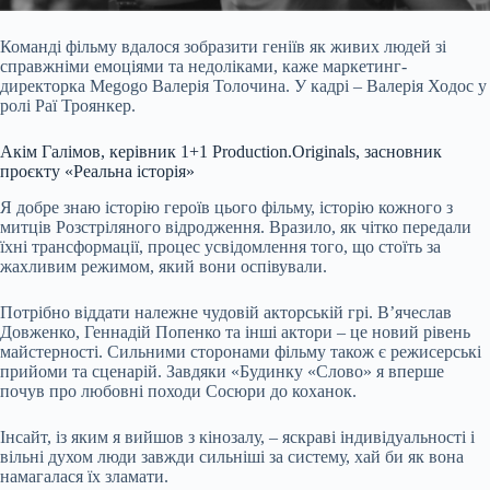
Команді фільму вдалося зобразити геніїв як живих людей зі
справжніми емоціями та недоліками, каже маркетинг-
директорка Megogo Валерія Толочина. У кадрі – Валерія Ходос у
ролі Раї Троянкер.
Акім Галімов, керівник 1+1 Production.Originals, засновник
проєкту «Реальна історія»
Я добре знаю історію героїв цього фільму, історію кожного з
митців Розстріляного відродження. Вразило, як чітко передали
їхні трансформації, процес усвідомлення того, що стоїть за
жахливим режимом, який вони оспівували.
Потрібно віддати належне чудовій акторській грі. Вʼячеслав
Довженко, Геннадій Попенко та інші актори – це новий рівень
майстерності. Сильними сторонами фільму також є режисерські
прийоми та сценарій. Завдяки «Будинку «Слово» я вперше
почув про любовні походи Сосюри до коханок.
Інсайт, із яким я вийшов з кінозалу, – яскраві індивідуальності і
вільні духом люди завжди сильніші за систему, хай би як вона
намагалася їх зламати.