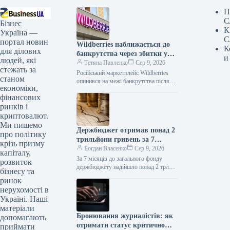
П
С
Бізнес
К
Україна —
С
портал новин
Wildberries наближається до
К
для ділових
банкрутства через збитки у
и
людей, які
200 млрд рублів
Тетяна Павленко
Сер 9, 2026
стежать за
Російський маркетплейс Wildberries
станом
опинився на межі банкрутства після
економіки,
українських ударів по його складах.
фінансових
Було знищено щонайменше вісім
логістичних хабів компанії,…
ринків і
криптовалют.
Ми пишемо
Держбюджет отримав понад 2
про політику
трильйони гривень за 7
крізь призму
місяців
Богдан Власенко
Сер 9, 2026
капіталу,
За 7 місяців до загального фонду
розвиток
держбюджету надійшло понад 2 трлн
бізнесу та
грн (інфографіка) За оперативними
ринок
даними Державної казначейської
нерухомості в
служби, за…
Україні. Наші
матеріали
Бронювання журналістів: як
допомагають
отримати статус критично
приймати