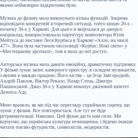
якими неймовірно відкритими були.
Музика до фільму мала виконувати кілька функцій. Зокрема
відповідати конкретній історичній ситуації, тобто кінцю 20-х –
початку 30-х у Харкові. Для цього я зверталася до джерел:
наприклад, використовувала партитуру композитора Юлія
Мейтуса до вистави Леся Курбаса в Харкові «Алло, на хвилі
477». Вона була частиною експозиції «Курбас: Нові світи» у
«Мистецькому арсеналі», тож я мала до неї доступ.
Авторська музика мала давати емоційну, драматичну підтримку.
У фільмі лунає запис камерного оркестру зі складом музикантів,
з якими я завжди працюю. Його кістяк – це Ігор Завгородній,
Андрій Павлов, Віктор Рекало, Назар Стець, Дмитро
Пашинський. Джаз 30-х у Харкові виконує джазовий квінтет
Денніса Аду.
Мене вразило, як ми під час перегляду сприймали сирену, що
лунає у фільмі. Все повторюється. Але тут не буде
ретравматизації. Навпаки. Цей фільм дасть нам сили. Ми
відчуємо, що українська культура незнищенна, і будемо інакше
читати поезію футуристів, символістів, модерністів.