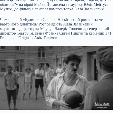
обличчя?» на вірші Майка Йогансена та музику Юлія Мейтуса.
Музику до фільму написала композиторка Алла Загайкевич.
Чим цікавий «Будинок «Слово». Нескінчений роман» та чи
варто його дивитися? Розповідають Алла Загайкевич,
маркетинг-директорка Megogo Валерія Толочина, генеральний
директор Театру ім. Івана Франка Євген Нищук та керівник 1+1
Production.Originals Акім Галімов.