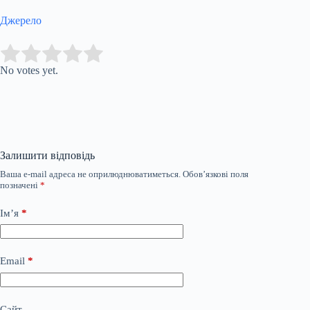
Джерело
Submit Rating
Rate this item:
No votes yet.
Залишити відповідь
Ваша e-mail адреса не оприлюднюватиметься.
Обов’язкові поля
позначені
*
Ім’я
*
Email
*
Сайт