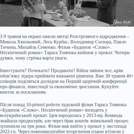
З 9 травня на екрані ожили митці Розстріляного відродження –
Микола Хвильовий, Лесь Курбас, Володимир Сосюра, Павло
Тичина, Михайль Семенко. Фільм «Будинок «Слово».
Нескінчений роман» Тараса Томенка вийшов у прокат. Чотири
думки, чому стрічка варта уваги.
Інвестувати? Почекати? Продавати? Війна змінює все, крім
обов’язку лідера приймати виважені рішення. Вже 30 травня 40+
спікерів поділяться досвідом на Першій щорічній конференції
про фінанси, інвестиції та економічне зростання. Купуйте
квиток за посиланням.
Після понад 10-річної роботи художній фільм Тараса Томенка
«Будинок «Слово». Нескінчений роман» виходить у
всеукраїнський прокат. Ідея народилась у 2013-му. Команда
знайшла продюсерів, але через брак коштів знімальний процес
зупинили на три роки. Фільм мав вийти у прокат у листопаді
2022-го. Через повномасштабне вторгнення плани втілили у