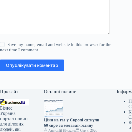
Save my name, email and website in this browser for the
next time I comment.
Опублікувати коментар
Про сайт
Останні новини
Інформ
П
С
Бізнес
К
Україна —
С
портал новин
Ціни на газ у Європі сягнули
К
для ділових
60 євро за мегават-годину
и
людей, які
Анатолій Білоконь
Сер 7, 2026