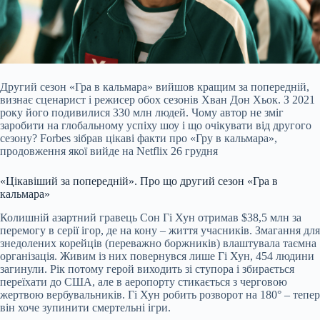
Другий сезон «Гра в кальмара» вийшов кращим за попередній,
визнає сценарист і режисер обох сезонів Хван Дон Хьок. З 2021
року його подивилися 330 млн людей. Чому автор не зміг
заробити на глобальному успіху шоу і що очікувати від другого
сезону? Forbes зібрав цікаві факти про «Гру в кальмара»,
продовження якої вийде на Netflix 26 грудня
«Цікавіший за попередній». Про що другий сезон «Гра в
кальмара»
Колишній азартний гравець Сон Гі Хун отримав $38,5 млн за
перемогу в серії ігор, де на кону – життя учасників. Змагання для
знедолених корейців (переважно боржників) влаштувала таємна
організація. Живим із них повернувся лише Гі Хун, 454 людини
загинули. Рік потому герой виходить зі ступора і збирається
переїхати до США, але в аеропорту стикається з черговою
жертвою вербувальників. Гі Хун робить розворот на 180° – тепер
він хоче зупинити смертельні ігри.