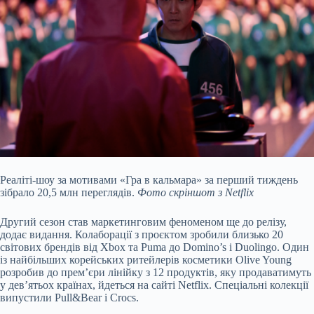
Реаліті-шоу за мотивами «Гра в кальмара» за перший тиждень
зібрало 20,5 млн переглядів.
Фото скріншот з Netflix
Другий сезон став маркетинговим феноменом ще до релізу,
додає видання. Колаборації з проєктом зробили близько 20
світових брендів від Xbox та Puma до Domino’s і Duolingo. Один
із найбільших корейських ритейлерів косметики Olive Young
розробив до прем’єри лінійку з 12 продуктів, яку продаватимуть
у дев’ятьох країнах, йдеться на сайті Netflix. Спеціальні колекції
випустили Pull&Bear і Crocs.