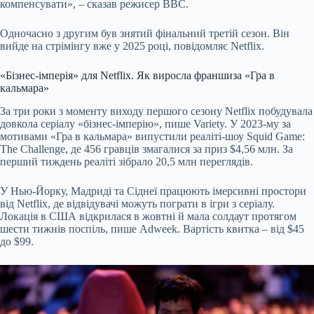
компенсувати», – сказав режисер BBC.
Одночасно з другим був знятий фінальний третій сезон. Він
вийде на стрімінгу вже у 2025 році, повідомляє Netflix.
«Бізнес-імперія» для Netflix. Як виросла франшиза «Гра в
кальмара»
За три роки з моменту виходу першого сезону Netflix побудувала
довкола серіалу «бізнес-імперію», пише Variety. У 2023-му за
мотивами «Гра в кальмара» випустили реаліті-шоу Squid Game:
The Challenge, де 456 гравців змагалися за приз $4,56 млн. За
перший тиждень реаліті зібрало 20,5 млн переглядів.
У Нью-Йорку, Мадриді та Сіднеї працюють імерсивні простори
від Netflix, де відвідувачі можуть пограти в ігри з серіалу.
Локація в США відкрилася в жовтні й мала солдаут протягом
шести тижнів поспіль, пише Adweek. Вартість квитка – від $45
до $99.