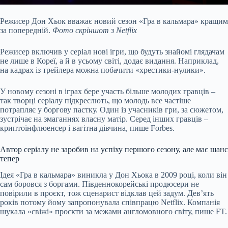
Режисер Дон Хьок вважає новий сезон «Гра в кальмара» кращим
за попередній.
Фото скріншот з Netflix
Режисер включив у серіал нові ігри, що будуть знайомі глядачам
не лише в Кореї, а й в усьому світі, додає видання. Наприклад,
на кадрах із трейлера можна побачити «хрестики-нулики».
У новому сезоні в іграх бере участь більше молодих гравців –
так творці серіалу підкреслють, що молодь все частіше
потрапляє у боргову пастку. Один із учасників гри, за сюжетом,
зустрічає на змаганнях власну матір. Серед інших гравців –
криптоінфлюенсер і вагітна дівчина, пише Forbes.
Автор серіалу не заробив на успіху першого сезону, але має шанс
тепер
Ідея «Гра в кальмара» виникла у Дон Хьока в 2009 році, коли він
сам боровся з боргами. Південнокорейські продюсери не
повірили в проєкт, тож сценарист відклав цей задум. Дев’ять
років потому йому запропонувала співпрацю Netflix. Компанія
шукала «свіжі» проєкти за межами англомовного світу, пише FT.