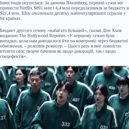
Інвестиція окупилася. За даними Bloomberg, перший сезон міг
принести Netflix $891 млн і 4,4 млн передплатників за бюджету в
$21,4 млн. Шоу очолювало десятку найпопулярніших серіалів у
94 країнах.
Бюджет другого сезону «набагато більший», сказав Дон Хьок
виданню The Hollywood Reporter. «У першому сезоні були
випадки, коли нам доводилося йти на компроміс через бюджетні
обмеження, – розповів режисер. – Цього разу я зміг повністю
втілити своє творче бачення як щодо декорацій, так і щодо
спецефектів».