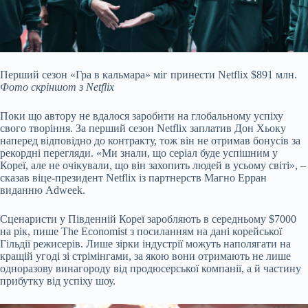
Перший сезон «Гра в кальмара» міг принести Netflix $891 млн.
Фото скріншот з Netflix
Поки що автору не вдалося заробити на глобальному успіху
свого творіння. За перший сезон Netflix заплатив Дон Хьоку
наперед відповідно до контракту, тож він не отримав бонусів за
рекордні перегляди. «Ми знали, що серіал буде успішним у
Кореї, але не очікували, що він захопить людей в усьому світі», –
сказав віце-президент Netflix із партнерств Магно Ерран
виданню Adweek.
Сценаристи у Південній Кореї заробляють в середньому $7000
на рік, пише The Economist з посиланням на дані корейської
Гільдії режисерів. Лише зірки індустрії можуть наполягати на
кращій угоді зі стрімінгами, за якою вони отримають не лише
одноразову винагороду від продюсерської компанії, а й частину
прибутку від успіху шоу.