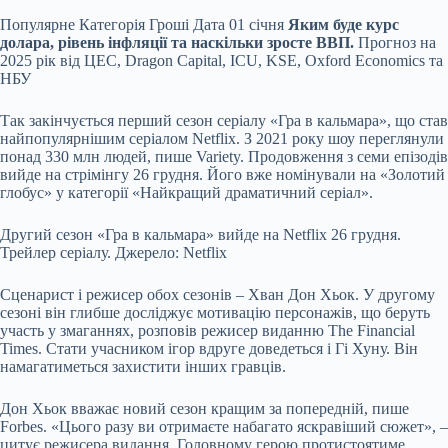
Популярне
Категорія Гроші Дата 01 січня
Яким буде курс
долара, рівень інфляції та наскільки зросте ВВП.
Прогноз на
2025 рік від ЦЕС, Dragon Capital, ICU, KSE, Oxford Economics та
НБУ
Так закінчується перший сезон серіалу «Гра в кальмара», що став
найпопулярнішим серіалом Netflix. З 2021 року шоу переглянули
понад 330 млн людей, пише Variety. Продовження з семи епізодів
вийде на стрімінгу 26 грудня. Його вже номінували на «Золотий
глобус» у категорії «Найкращий драматичний серіал».
Другий сезон «Гра в кальмара» вийде на Netflix 26 грудня.
Трейлер серіалу. Джерело: Netflix
Сценарист і режисер обох сезонів – Хван Дон Хьок. У другому
сезоні він глибше досліджує мотивацію персонажів, що беруть
участь у змаганнях, розповів режисер виданню The Financial
Times. Стати учасником ігор вдруге доведеться і Гі Хуну. Він
намагатиметься захистити інших гравців.
Дон Хьок вважає новий сезон кращим за попередній, пише
Forbes. «Цього разу ви отримаєте набагато яскравіший сюжет», –
цитує режисера видання. Головному герою протистоятиме