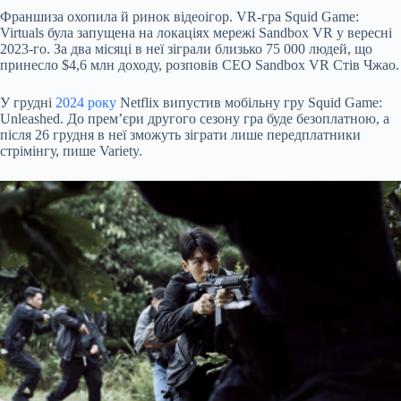
Франшиза охопила й ринок відеоігор. VR-гра Squid Game:
Virtuals була запущена на локаціях мережі Sandbox VR у вересні
2023-го. За два місяці в неї зіграли близько 75 000 людей, що
принесло $4,6 млн доходу, розповів СЕО Sandbox VR Стів Чжао.
У грудні
2024 року
Netflix випустив мобільну гру Squid Game:
Unleashed. До прем’єри другого сезону гра буде безоплатною, а
після 26 грудня в неї зможуть зіграти лише передплатники
стрімінгу, пише Variety.