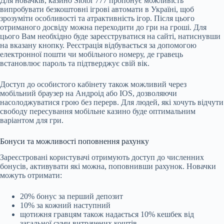
Для новачків, казино Slotor 777 пропонує можливість
випробувати безкоштовні ігрові автомати в Україні, щоб
зрозуміти особливості та атрактивність ігор. Після цього
отриманого досвіду можна переходити до гри на гроші. Для
цього Вам необхідно буде зареєструватися на сайті, натиснувши
на вказану кнопку. Реєстрація відбувається за допомогою
електронної пошти чи мобільного номеру, де гравець
встановлює пароль та підтверджує свій вік.
Доступ до особистого кабінету також можливий через
мобільний браузер на Андроід або IOS, дозволяючи
насолоджуватися грою без перерв. Для людей, які хочуть відчути
свободу пересування мобільне казино буде оптимальним
варіантом для гри.
Бонуси та можливості поповнення рахунку
Зареєстровані користувачі отримують доступ до численних
бонусів, активувати які можна, поповнивши рахунок. Новачки
можуть отримати:
20% бонус за перший депозит
10% за кожний наступний
щотижня гравцям також надається 10% кешбек від
загальної суми витрачених коштів.