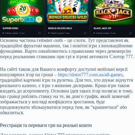
Основна частина геймінг-лобі – це слоти. Тут представлені як
традиційні фруктові машини, так і новітні ігри з інноваційними
функціями. Варто ознайомитись з правилами через демоверсію
перед реальними ставками при грі в ігрові автомати Слотор 777.
На сайті також для Вашого комфорту доступні мобільні версії
популярних ігор на гроші –
https://slotor777.com.ua/all-games
,
традиційні карткові ігри та рулетка. Для тих, хто шукає відчуття
реального казино, є ігри з живими дилерами. Краш-ігри також
входять до асортименту. Основна ідея таких ігор полягає в тому,
що гравці роблять ставку на те, як довго графік, який зазвичай
зображається у вигляді коефіцієнта зростання, буде
продовжувати збільшуватися перед тим, як “крашнеться” або
обвалиться.
Реєстрація та переваги гри на реальні кошти