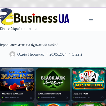
Перейти
до
вмісту
Бізнес Україна новини
Ігрові автомати на будь-який вибір!
Охрім Проценко
20.05.2024
Статті