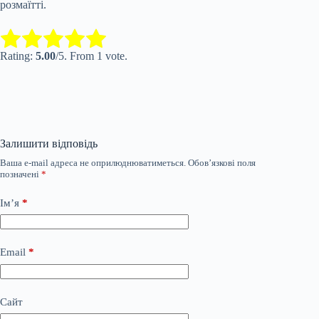
розмаїтті.
Submit Rating
Rate this item:
Rating:
5.00
/5. From 1 vote.
Залишити відповідь
Ваша e-mail адреса не оприлюднюватиметься.
Обов’язкові поля
позначені
*
Ім’я
*
Email
*
Сайт