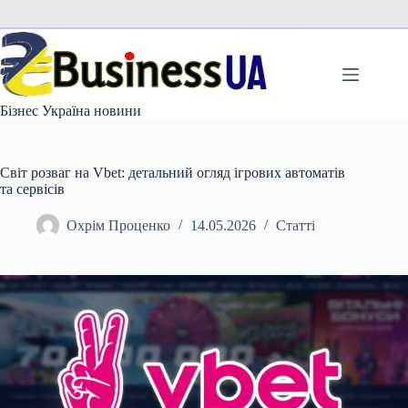
Перейти
до
вмісту
Бізнес Україна новини
Світ розваг на Vbet: детальний огляд ігрових автоматів
та сервісів
Охрім Проценко
14.05.2026
Статті