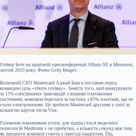
Олівер Бете на щорічній пресконференції Allianz SE в Мюнхені,
лютий 2019 року.
Фото Getty Images
Колишній СЕО Mastercard Аджай Банга поставив перед
командою ціль «убити готівку». Замість того, щоб конкурувати
за 15% електронних транзакцій з іншими платіжними
системами, компанія боролася за частину з 85% платежів, що не
стали електронними. Це зробило Mastercard другими у світі за
кількістю карток після Visa.
Головним показником успіху для лідера галузі медичних
технологій Medtronic є не прибутки, а кількість секунд між тим,
як продукти компанії стають у пригоді пацієнтам. Під