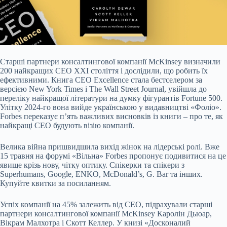
Старші партнери консалтингової компанії McKinsey визначили
200 найкращих СЕО XXI століття і дослідили, що робить їх
ефективними. Книга CEO Excellence стала бестселером за
версією New York Times і The Wall Street Journal, увійшла до
переліку найкращої літератури на думку фігурантів Fortune 500.
Улітку 2024-го вона вийде українською у видавництві «Фоліо».
Forbes переказує п’ять важливих висновків із книги – про те, як
найкращі СЕО будують візію компанії.
Велика війна пришвидшила вихід жінок на лідерські ролі. Вже
15 травня на форумі «Вільна» Forbes пропонує подивитися на це
явище крізь нову, чітку оптику. Спікерки та спікери з
Superhumans, Google, ENKO, McDonald’s, G. Bar та інших.
Купуйте квитки за посиланням.
Успіх компанії на 45% залежить від СЕО, підрахували старші
партнери консалтингової компанії McKinsey Каролін Дьюар,
Вікрам Малхотра і Скотт Келлер. У книзі «Досконалий