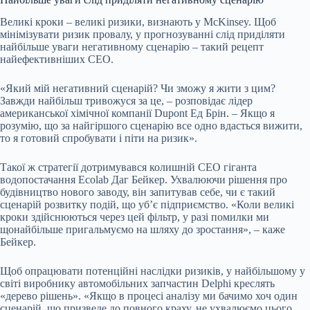
Великі кроки – великі ризики, визнають у McKinsey. Щоб
мінімізувати ризик провалу, у прогнозуванні слід приділяти
найбільше уваги негативному сценарію – такий рецепт
найефективніших СЕО.
«Який мій негативний сценарій? Чи зможу я жити з цим?
Завжди найбільш тривожуся за це, – розповідає лідер
американської хімічної компанії Dupont Ед Брін. – Якщо я
розумію, що за найгіршого сценарію все одно вдасться вижити,
то я готовий спробувати і піти на ризик».
Такої ж стратегії дотримувався колишній СЕО гіганта
водопостачання Ecolab Даг Бейкер. Ухвалюючи рішення про
будівництво нового заводу, він запитував себе, чи є такий
сценарій розвитку подій, що уб’є підприємство. «Коли великі
кроки здійснюються через цей фільтр, у разі помилки ми
щонайбільше пригальмуємо на шляху до зростання», – каже
Бейкер.
Щоб опрацювати потенційні наслідки ризиків, у найбільшому у
світі виробнику автомобільних запчастин Delphi креслять
«дерево рішень». «Якщо в процесі аналізу ми бачимо хоч один
сценарій, що призведе до повного краху, не ухвалюємо цього