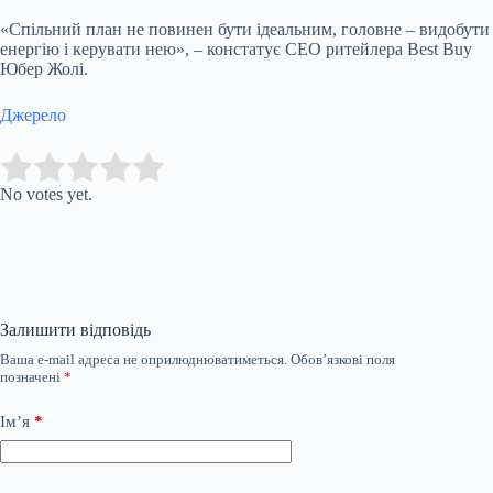
«Спільний план не повинен бути ідеальним, головне – видобути
енергію і керувати нею», – констатує СЕО ритейлера Best Buy
Юбер Жолі.
Джерело
Submit Rating
Rate this item:
No votes yet.
Залишити відповідь
Ваша e-mail адреса не оприлюднюватиметься.
Обов’язкові поля
позначені
*
Ім’я
*