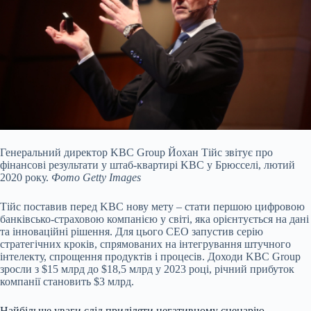
Генеральний директор KBC Group Йохан Тійс звітує про
фінансові результати у штаб-квартирі KBC у Брюсселі, лютий
2020 року.
Фото Getty Images
Тійс поставив перед KBC нову мету – стати першою цифровою
банківсько-страховою компанією у світі, яка орієнтується на дані
та інноваційні рішення. Для цього СЕО запустив серію
стратегічних кроків, спрямованих на інтегрування штучного
інтелекту, спрощення продуктів і процесів. Доходи KBC Group
зросли з $15 млрд до $18,5 млрд у 2023 році, річний прибуток
компанії становить $3 млрд.
Найбільше уваги слід приділяти негативному сценарію