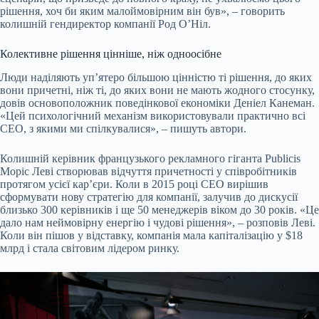
рішення, хоч би яким малоймовірним він був», – говорить
колишній гендиректор компанії Род ОʼНіл.
Колективне рішення цінніше, ніж одноосібне
Люди наділяють уп’ятеро більшою цінністю ті рішення, до яких
вони причетні, ніж ті, до яких вони не мають жодного стосунку,
довів основоположник поведінкової економіки Деніел Канеман.
«Цей психологічний механізм використовували практично всі
CEO, з якими ми спілкувалися», – пишуть автори.
Колишній керівник французького рекламного гіганта Publicis
Моріс Леві створював відчуття причетності у співробітників
протягом усієї кар’єри. Коли в 2015 році СЕО вирішив
сформувати нову стратегію для компанії, залучив до дискусії
близько 300 керівників і ще 50 менеджерів віком до 30 років. «Це
дало нам неймовірну енергію і чудові рішення», – розповів Леві.
Коли він пішов у відставку, компанія мала капіталізацію у $18
млрд і стала світовим лідером ринку.