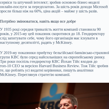
сервіси та штучний інтелект; зробив основою бізнес-моделі
онлайн-послуги за передплатою. За шість років доходи Microsoft
зросли більш ніж на 60%, ціна акцій – майже у шість разів.
Потрібно змінюватися, навіть якщо все добре
У 1935 році середня тривалість життя компанії становила 90
років, у 2015-му цей показник скоротився до 18. Гендиректору
слід запитувати себе, чому його організація має існувати в
наступному десятилітті, радять у McKinsey.
У 2019-му показники прибутку бельгійської банківсько-страхової
групи KBC були серед найсильніших на європейському ринку.
Три роки поспіль гендиректор КВС Йохан Тійс входив до
топ-10 СЕО за версією Harvard Business Review. Тож Тійс зробив
те, що роблять усі видатні керівники, пишуть аналітики
McKinsey. Переглянув стратегію компанії.