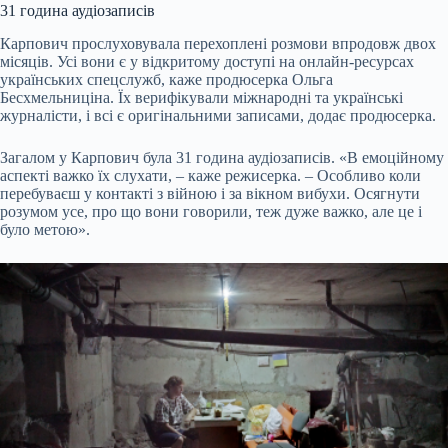
31 година аудіозаписів
Карпович прослуховувала перехоплені розмови впродовж двох
місяців. Усі вони є у відкритому доступі на онлайн-ресурсах
українських спецслужб, каже продюсерка Ольга
Бесхмельниціна. Їх верифікували міжнародні та українські
журналісти, і всі є оригінальними записами, додає продюсерка.
Загалом у Карпович була 31 година аудіозаписів. «В емоційному
аспекті важко їх слухати, – каже режисерка. – Особливо коли
перебуваєш у контакті з війною і за вікном вибухи. Осягнути
розумом усе, про що вони говорили, теж дуже важко, але це і
було метою».