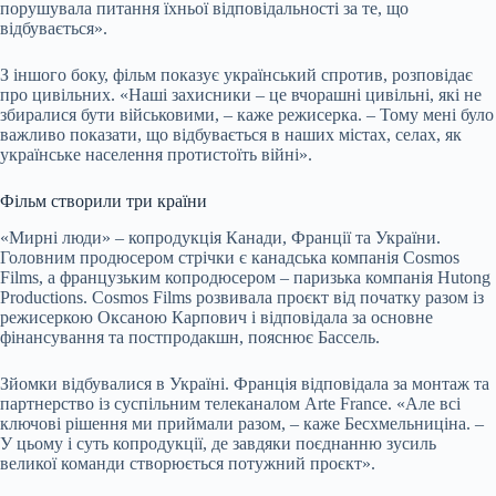
порушувала питання їхньої відповідальності за те, що
відбувається».
З іншого боку, фільм показує український спротив, розповідає
про цивільних. «Наші захисники – це вчорашні цивільні, які не
збиралися бути військовими, – каже режисерка. – Тому мені було
важливо показати, що відбувається в наших містах, селах, як
українське населення протистоїть війні».
Фільм створили три країни
«Мирні люди» – копродукція Канади, Франції та України.
Головним продюсером стрічки є канадська компанія Cosmos
Films, а французьким копродюсером – паризька компанія Hutong
Productions. Cosmos Films розвивала проєкт від початку разом із
режисеркою Оксаною Карпович і відповідала за основне
фінансування та постпродакшн, пояснює Бассель.
Зйомки відбувалися в Україні. Франція відповідала за монтаж та
партнерство із суспільним телеканалом Arte France. «Але всі
ключові рішення ми приймали разом, – каже Бесхмельниціна. –
У цьому і суть копродукції, де завдяки поєднанню зусиль
великої команди створюється потужний проєкт».