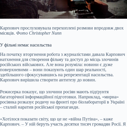
Карпович прослуховувала перехоплені розмови впродовж двох
місяців.
Фото Christopher Nunn
У фільмі немає насильства
На початку вторгнення робота з журналістами давала Карпович
натхнення для створення фільму та доступ до місць злочинів
російських військових. Але вона розуміла: новини є дуже
поверхневими – вони показують один шар реальності,
здебільшого сфокусувавшись на репрезентації насильства.
Карпович вирішила створити антитезу до новин.
Режисерка показує, що злочини росіян мають підґрунтя
багаторічної інформаційної підготовки. Наприклад, «мирна»
росіянка розказує родичу на фронті про біолабораторії в Україні
– сталий наратив російської пропаганди.
«Хотілося показати світу, що це не «війна Путіна», – каже
Карпович. – У ній беруть участь десятки тисяч громадян Росії. Я