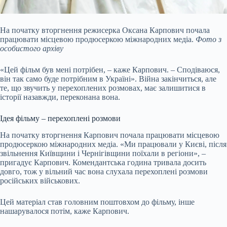
На початку вторгнення режисерка Оксана Карпович почала
працювати місцевою продюсеркою міжнародних медіа.
Фото з
особистого архіву
«Цей фільм був мені потрібен, – каже Карпович. – Сподіваюся,
він так само буде потрібним в Україні». Війна закінчиться, але
те, що звучить у перехоплених розмовах, має залишитися в
історії назавжди, переконана вона.
Ідея фільму – перехоплені розмови
На початку вторгнення Карпович почала працювати місцевою
продюсеркою міжнародних медіа. «Ми працювали у Києві, після
звільнення Київщини і Чернігівщини поїхали в регіони», –
пригадує Карпович. Комендантська година тривала досить
довго, тож у вільний час вона слухала перехоплені розмови
російських військових.
Цей матеріал став головним поштовхом до фільму, інше
нашарувалося потім, каже Карпович.