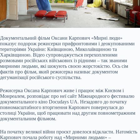
Документальний фільм Оксани Карпович «Мирні люди»
показує подорож режисерки прифронтовими і деокупованими
територіями України: Київщиною, Миколаївщиною та
Харківщиною. Відео супроводжується перехопленими
розмовами російських військових із рідними – так званими
мирними людьми, які шокують своєю жорстокістю. Ось сім
фактів про фільм, який режисерка називає документом
дегуманізації російського суспільства.
Режисерка Оксана Карпович живе і працює між Києвом і
Монреалем, розповідає про неї сайт Міжнародного фестивалю
документального кіно Docudays UA. Незадовго до початку
повномасштабного вторгнення Карпович повернулася до
столиці України, щоб працювати над другим повнометражним
документальним фільмом.
На початку великої війни проєкт довелося відкласти. Натомість
Карпович почала роботу над «Мирними людьми» –