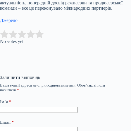
актуальність, попередній досвід режисерки та продюсерської
команди – все це переконувало міжнародних партнерів.
Джерело
Submit Rating
Rate this item:
No votes yet.
Залишити відповідь
Ваша e-mail адреса не оприлюднюватиметься.
Обов’язкові поля
позначені
*
Ім’я
*
Email
*