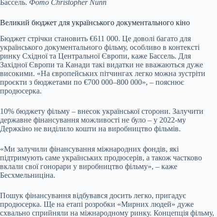
Бассель.
Фото Christopher Nunn
Великий бюджет для українського документального кіно
Бюджет стрічки становить €611 000. Це доволі багато для
українського документального фільму, особливо в контексті
ринку Східної та Центральної Європи, каже Бассель. Для
Західної Європи та Канади такі видатки не вважаються дуже
високими. «На європейських пітчингах легко можна зустріти
проєкти з бюджетами по €700 000–800 000», – пояснює
продюсерка.
10% бюджету фільму – внесок української сторони. Залучити
державне фінансування можливості не було – у 2022-му
Держкіно не виділило кошти на виробництво фільмів.
«Ми залучили фінансування міжнародних фондів, які
підтримують саме українських продюсерів, а також частково
вклали свої гонорари у виробництво фільму», – каже
Бесхмельниціна.
Пошук фінансування відбувався досить легко, пригадує
продюсерка. Ще на етапі розробки «Мирних людей» дуже
схвально сприйняли на міжнародному ринку. Концепція фільму,