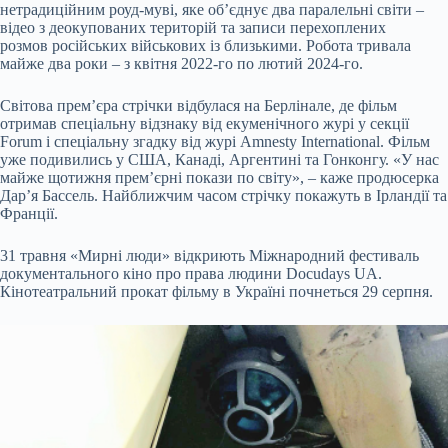
нетрадиційним роуд-муві, яке об’єднує два паралельні світи –
відео з деокупованих територій та записи перехоплених
розмов російських військових із близькими. Робота тривала
майже два роки – з квітня 2022-го по лютий 2024-го.
Світова прем’єра стрічки відбулася на Берлінале, де фільм
отримав спеціальну відзнаку від екуменічного журі у секції
Forum і спеціальну згадку від журі Amnesty International. Фільм
уже подивились у США, Канаді, Аргентині та Гонконгу. «У нас
майже щотижня прем’єрні покази по світу», – каже продюсерка
Дар’я Бассель. Найближчим часом стрічку покажуть в Ірландії та
Франції.
31 травня «Мирні люди» відкриють Міжнародний фестиваль
документального кіно про права людини Docudays UA.
Кінотеатральний прокат фільму в Україні почнеться 29 серпня.