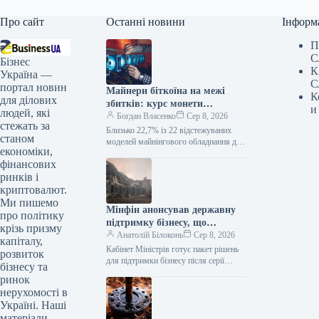
Про сайт
Останні новини
Інформ
П
С
Бізнес
К
Україна —
С
портал новин
Майнери біткоїна на межі
К
для ділових
збитків: курс монети
и
людей, які
прогнозують на $46 787
Богдан Власенко
Сер 8, 2026
стежать за
Близько 22,7% із 22 відстежуваних
станом
моделей майнінгового обладнання для
економіки,
біткоїна вже приносять збиткову денну
фінансових
дохідність. Такі дані наводять
дослідники WuBlockchain…
ринків і
криптовалют.
Ми пишемо
Мінфін анонсував державну
про політику
підтримку бізнесу, що
крізь призму
постраждав від ударів по
Анатолій Білоконь
Сер 8, 2026
капіталу,
логістичній інфраструктурі
Кабінет Міністрів готує пакет рішень
розвиток
для підтримки бізнесу після серії
бізнесу та
російських атак на логістичну
ринок
інфраструктуру. Зокрема, уряд планує
нерухомості в
забезпечити безперебійну…
Україні. Наші
матеріали