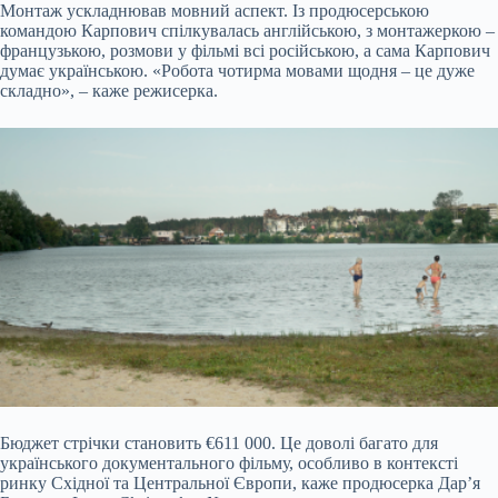
Монтаж ускладнював мовний аспект. Із продюсерською
командою Карпович спілкувалась англійською, з монтажеркою –
французькою, розмови у фільмі всі російською, а сама Карпович
думає українською. «Робота чотирма мовами щодня – це дуже
складно», – каже режисерка.
Бюджет стрічки становить €611 000. Це доволі багато для
українського документального фільму, особливо в контексті
ринку Східної та Центральної Європи, каже продюсерка Дар’я