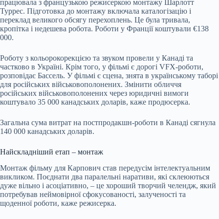
працювала з французькою режисеркою монтажу Шарлотт
Туррес. Підготовка до монтажу включала каталогізацію і
переклад великого обсягу перехоплень. Це була тривала,
кропітка і недешева робота. Роботи у Франції коштували €138
000.
Роботу з кольорокорекцією та звуком провели у Канаді та
частково в Україні. Крім того, у фільмі є дорогі
VFX-роботи
,
розповідає Бассель. У фільмі є сцена, знята в українському таборі
для російських військовополонених. Змінити обличчя
російських військовополонених через юридичні вимоги
коштувало 35 000 канадських доларів, каже продюсерка.
Загальна сума витрат на постпродакшн-роботи в Канаді сягнула
140 000 канадських доларів.
Найскладніший етап – монтаж
Монтаж фільму для Карпович став передусім інтелектуальним
викликом. Поєднати два паралельні наративи, які склеюються
дуже вільно і асоціативно, – це хороший творчий челендж, який
потребував неймовірної сфокусованості, залученості та
щоденної роботи, каже режисерка.