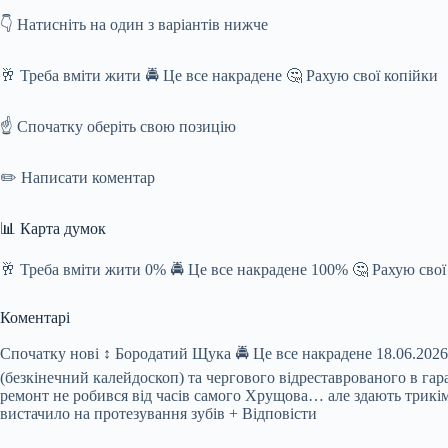
👇 Натисніть на один з варіантів нижче
🥂 Треба вміти жити 🚔 Це все накрадене 🤔 Рахую свої копійки
☝️ Спочатку оберіть свою позицію
✏️ Написати коментар
📊 Карта думок
🥂 Треба вміти жити 0% 🚔 Це все накрадене 100% 🤔 Рахую сво
Коментарі
Спочатку нові ↕ Бородатий Щука 🚔 Це все накрадене 18.06.2026
(безкінечний калейдоскоп) та чергового відреставрованого в гара
ремонт не робився від часів самого Хрущова… але здають трикім
вистачило на протезування зубів + Відповісти