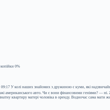
ї копійки 0%
 09:17 У колі наших знайомих з дружиною є куми, які надзвичай
жі американського авто. Чи є вони фінансовими геніями? — ні. Жи
натну квартиру матері чоловіка в оренду. Водночас сама мати жи