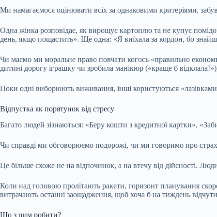
Ми намагаємося оцінювати всіх за однаковими критеріями, забу
Одна жінка розповідає, як вирощує картоплю та не купує помідо
день, якщо пощастить». Ще одна: «Я виїхала за кордон, бо знай
Чи маємо ми моральне право повчати когось «правильно економит
дитині дорогу іграшку чи зробила манікюр («краще б відклала!»
Поки одні виборюють виживання, інші користуються «лазівками»
Відпустка як порятунок від стресу
Багато людей зізнаються: «Беру кошти з кредитної картки», «Заби
Чи справді ми обговорюємо подорожі, чи ми говоримо про стра
Це більше схоже не на відпочинок, а на втечу від дійсності. Лю
Коли над головою пролітають ракети, горизонт планування скоро
витрачають останні заощадження, щоб хоча б на тиждень відчути с
Що з цим робити?