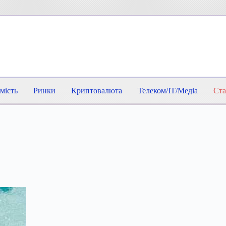
мість
Ринки
Криптовалюта
Телеком/IT/Медіа
Ста