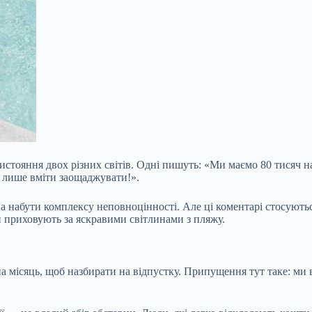
стояння двох різних світів. Одні пишуть: «Ми маємо 80 тисяч на 
 лише вміти заощаджувати!».
 набути комплексу неповноцінності. Але ці коментарі стосуютьс
ти приховують за яскравими світлинами з пляжу.
а місяць, щоб назбирати на відпустку. Припущення тут таке: ми 