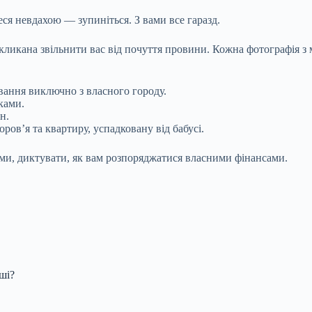
еся невдахою — зупиніться. З вами все гаразд.
кликана звільнити вас від почуття провини. Кожна фотографія з 
ування виключно з власного городу.
ками.
н.
ров’я та квартиру, успадковану від бабусі.
ми, диктувати, як вам розпоряджатися власними фінансами.
ші?