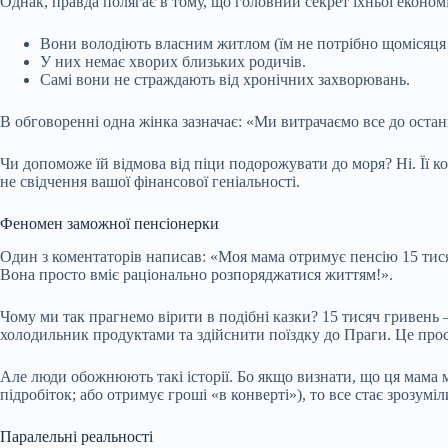
Однак, правда полягає в тому, що головний секрет їхньої економ
Вони володіють власним житлом (їм не потрібно щомісяця в
У них немає хворих близьких родичів.
Самі вони не страждають від хронічних захворювань.
В обговоренні одна жінка зазначає: «Ми витрачаємо все до остан
Чи допоможе їй відмова від піци подорожувати до моря? Ні. Її к
не свідчення вашої фінансової геніальності.
Феномен заможної пенсіонерки
Один з коментаторів написав: «Моя мама отримує пенсію 15 тися
Вона просто вміє раціонально розпоряджатися життям!».
Чому ми так прагнемо вірити в подібні казки? 15 тисяч гривень
холодильник продуктами та здійснити поїздку до Праги. Це прос
Але люди обожнюють такі історії. Бо якщо визнати, що ця мама 
підробіток; або отримує гроші «в конверті»), то все стає зрозумі
Паралельні реальності