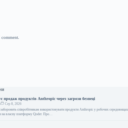
 I comment.
ни
є продаж продуктів Anthropic через загрози безпеці
о
Сер 8, 2026
a заборонить співробітникам використовувати продукти Anthropic у робочих середовищах
и на власну платформу Qoder. Про…