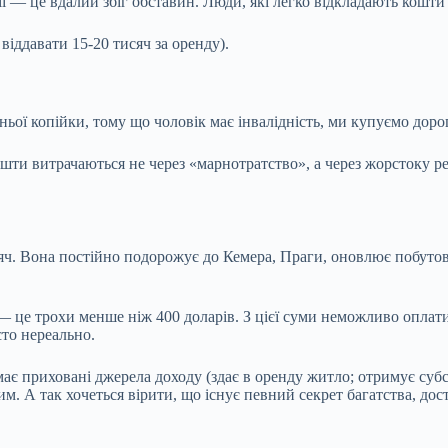
ії — це вдалий збіг обставин. Люди, які легко відкладають кошти
іддавати 15-20 тисяч за оренду).
ньої копійки, тому що чоловік має інвалідність, ми купуємо дор
ошти витрачаються не через «марнотратство», а через жорстоку ре
ч. Вона постійно подорожує до Кемера, Праги, оновлює побутову 
 — це трохи менше ніж 400 доларів. З цієї суми неможливо оплат
то нереально.
має приховані джерела доходу (здає в оренду житло; отримує су
лим. А так хочеться вірити, що існує певний секрет багатства, до