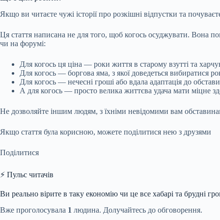
Якщо ви читаєте чужі історії про розкішні відпустки та почуваєт
Ця стаття написана не для того, щоб когось осуджувати. Вона по
чи на форумі:
Для когось ця ціна — роки життя в старому взутті та харч
Для когось — боргова яма, з якої доведеться вибиратися ро
Для когось — нечесні гроші або вдала адаптація до обстави
А для когось — просто велика життєва удача мати міцне здо
Не дозволяйте іншим людям, з їхніми невідомими вам обставина
Якщо стаття була корисною, можете поділитися нею з друзями
Поділитися
⚡ Пульс читачів
Ви реально вірите в таку економію чи це все хабарі та брудні гро
Вже проголосувала
1
людина. Долучайтесь до обговорення.