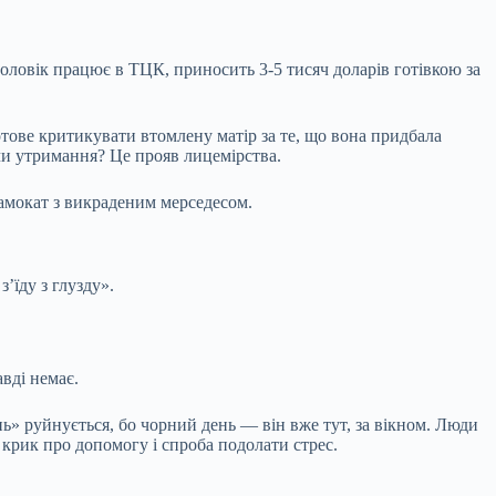
оловік працює в ТЦК, приносить 3-5 тисяч доларів готівкою за
тове критикувати втомлену матір за те, що вона придбала
 чи утримання? Це прояв лицемірства.
самокат з викраденим мерседесом.
’їду з глузду».
вді немає.
ь» руйнується, бо чорний день — він вже тут, за вікном. Люди
е крик про допомогу і спроба подолати стрес.