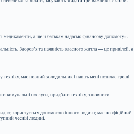
 з невеликої зарплати, забувають згадати три важливі фактори:
огі медикаменти, а ще й батькам надаємо фінансову допомогу».
альність. Здоров’я та наявність власного житла — це привілей, а
техніку, має повний холодильник і навіть мені позичає гроші.
ити комунальні послуги, придбати техніку, заповнити
бсидію; користується допомогою іншого родича; має неофіційний
ступний чесній людині.