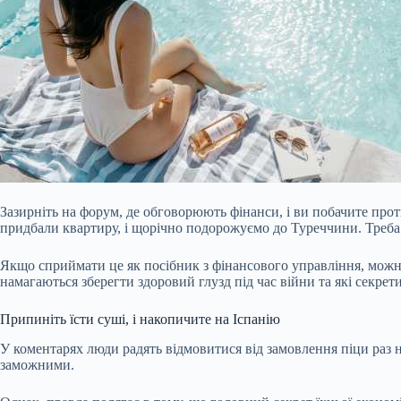
Зазирніть на форум, де обговорюють фінанси, і ви побачите проти
придбали квартиру, і щорічно подорожуємо до Туреччини. Треба
Якщо сприймати це як посібник з фінансового управління, можна
намагаються зберегти здоровий глузд під час
війни та які секре
Припиніть їсти суші, і накопичите на Іспанію
У коментарях люди радять відмовитися від замовлення піци раз н
заможними.