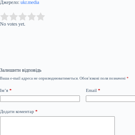
Джерело:
ukr.media
Submit Rating
Rate this item:
No votes yet.
Залишити відповідь
Ваша e-mail адреса не оприлюднюватиметься.
Обов’язкові поля позначені
*
Ім’я
*
Email
*
Додати коментар
*