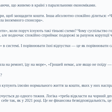
ваючи, що живемо в країні з паралельними економіками.
ри, щоб заощадити кошти. Інша абсолютно спокійно ділиться: «Ч
шла іноземного спонсора».
и», коли поруч існують такі тіньові схеми? Чому суспільство го
), але водночас спокійно сприймає подорожі за рахунок корупції
 в системі. І порівнювати їхні відпустки — це як порівнювати 
ла на ремонт, їду на море», «Грошей немає, але якщо не поїду — з
х?
ди купують ілюзію нормального життя за кошти, яких у них наспра
чується до одного тижня. Логіка «треба відкласти на чорний ден
ебе так, як у 2021 році. Це не фінансова безвідповідальність, ц