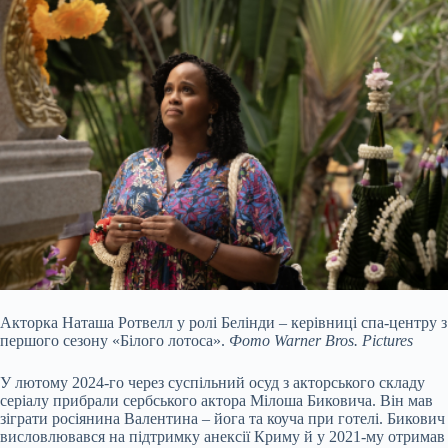
Акторка Наташа Ротвелл у ролі Белінди – керівниці спа-центру з
першого сезону «Білого лотоса».
Фото Warner Bros. Pictures
У лютому 2024-го через суспільний осуд з акторського складу
серіалу прибрали сербського актора Мілоша Биковича. Він мав
зіграти росіянина Валентина – йога та коуча при готелі. Бикович
висловлювався на підтримку анексії Криму й у 2021-му отримав