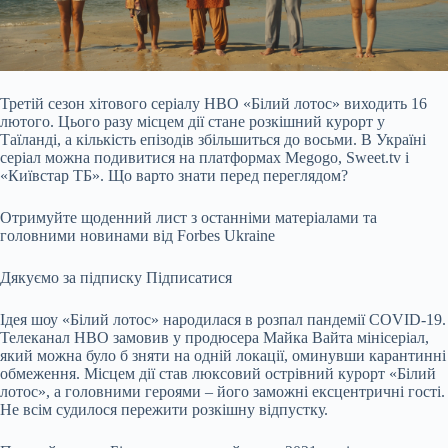
Третій сезон хітового серіалу HBO «Білий лотос» виходить 16
лютого. Цього разу місцем дії стане розкішний курорт у
Таїланді, а кількість епізодів збільшиться до восьми.
В Україні
серіал можна подивитися на платформах Megogo, Sweet.tv і
«Київстар ТБ». Що варто знати перед переглядом?
Отримуйте щоденний лист з останніми матеріалами та
головними новинами від Forbes Ukraine
Дякуємо за підписку
Підписатися
Ідея шоу «Білий лотос» народилася в розпал пандемії COVID-19.
Телеканал HBO замовив у продюсера Майка Вайта мінісеріал,
який можна було б зняти на одній локації, оминувши карантинні
обмеження. Місцем дії став люксовий острівний курорт «Білий
лотос», а головними героями – його заможні ексцентричні гості.
Не всім судилося пережити розкішну відпустку.