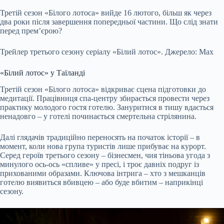
Третій сезон «Білого лотоса» вийде 16 лютого, більш як через
два роки після завершення попередньої частини. Що слід знати
перед прем’єрою?
Трейлер третього сезону серіалу «Білий лотос». Джерело: Max
«Білий лотос» у Таїланді
Третій сезон «Білого лотоса» відкриває сцена підготовки до
медитації. Працівниця спа-центру збирається провести через
практику молодого гостя готелю. Зануритися в тишу вдається
ненадовго – у готелі починається смертельна стрілянина.
Далі глядачів традиційно переносять на початок історії – в
момент, коли нова група туристів лише прибуває на курорт.
Серед героїв третього сезону – бізнесмен, чия тіньова угода з
минулого ось-ось «спливе» у пресі, і троє давніх подруг із
прихованими образами. Ключова інтрига – хто з мешканців
готелю виявиться вбивцею – або буде вбитим – наприкінці
сезону.