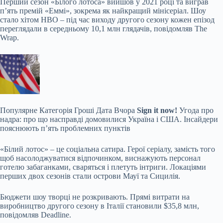
Перший сезон «Білого лотоса» вийшов у 2021 році та виграв
п’ять премій «Еммі», зокрема як найкращий мінісеріал. Шоу
стало хітом HBO – під час виходу другого сезону кожен епізод
переглядали в середньому 10,1 млн глядачів, повідомляв The
Wrap.
Популярне
Категорія Гроші Дата Вчора
Sign it now!
Угода про
надра: про що насправді домовилися Україна і США. Інсайдери
пояснюють пʼять проблемних пунктів
«Білий лотос» – це соціальна сатира. Герої серіалу, замість того
щоб насолоджуватися відпочинком, виснажують персонал
готелю забаганками, сваряться і плетуть інтриги. Локаціями
перших двох сезонів стали острови Мауї та Сицилія.
Бюджети шоу творці не розкривають. Прямі витрати на
виробництво другого сезону в Італії становили $35,8 млн,
повідомляв Deadline.