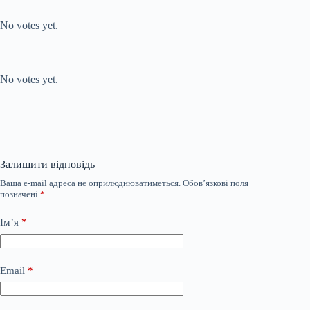
Submit Rating
Rate this item:
No votes yet.
Submit Rating
Rate this item:
No votes yet.
Залишити відповідь
Ваша e-mail адреса не оприлюднюватиметься.
Обов’язкові поля
позначені
*
Ім’я
*
Email
*