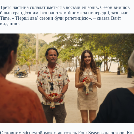
Третя частина складатиметься з
восьми епізодів
. Сезон вийшов
більш грандіозним і «значно темнішим» за попередні, зазначає
Time. «[Перші два] сезони були репетицією», – сказав Вайт
виданню.
Основним місцем зйомок став готель Four Seasons на острові Ко