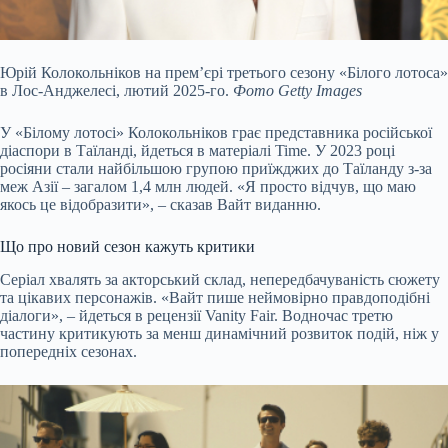
Юрій Колокольніков на прем’єрі третього сезону «Білого лотоса»
в Лос-Анджелесі, лютий 2025-го.
Фото Getty Images
У «Білому лотосі» Колокольніков грає представника російської
діаспори в Таїланді, йдеться в матеріалі Time. У 2023 році
росіяни стали найбільшою групою приїжджих до Таїланду з-за
меж Азії – загалом 1,4 млн людей. «Я просто відчув, що маю
якось це відобразити», – сказав Вайт виданню.
Що про новий сезон кажуть критики
Серіал хвалять за акторський склад, непередбачуваність сюжету
та цікавих персонажів. «Вайт пише неймовірно правдоподібні
діалоги», – йдеться в рецензії Vanity Fair. Водночас третю
частину критикують за менш динамічний розвиток подій, ніж у
попередніх сезонах.