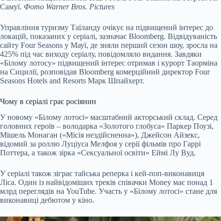
Самуї.
Фото Warner Bros. Pictures
Управління туризму Таїланду очікує на підвищений інтерес до
локацій, показаних у серіалі, зазначає Bloomberg. Відвідуваність
сайту Four Seasons у Мауї, де зняли перший сезон шоу, зросла на
425% під час виходу серіалу, повідомляло видання. Завдяки
«Білому лотосу» підвищений інтерес отримав і курорт Таорміна
на Сицилії, розповідав Bloomberg комерційний директор Four
Seasons Hotels and Resorts Марк Шпайхерт.
Чому в серіалі грає росіянин
У новому «Білому лотосі» масштабний акторський склад. Серед
головних героїв – володарка «Золотого глобуса» Паркер Поузі,
Мішель Монаган («Місія нездійсненна»), Джейсон Айзекс,
відомий за роллю Луціуса Мелфоя у серії фільмів про Гаррі
Поттера, а також зірка «Сексуальної освіти» Еймі Лу Вуд.
У серіалі також зіграє тайська реперка і кей-поп-виконавиця
Ліса. Один із найвідоміших треків співачки Money має понад 1
млрд переглядів на YouTube. Участь у «Білому лотосі» стане для
виконавиці дебютом у кіно.