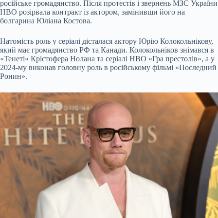
російське громадянство. Після протестів і звернень МЗС України
HBO розірвала контракт із актором, замінивши його на
болгарина Юліана Костова.
Натомість роль у серіалі дісталася актору Юрію Колокольнікову,
який має громадянство РФ та Канади. Колокольніков знімався в
«Тенеті» Крістофера Нолана та серіалі HBO «Гра престолів», а у
2024-му виконав головну роль в російському фільмі «Последний
Ронин».