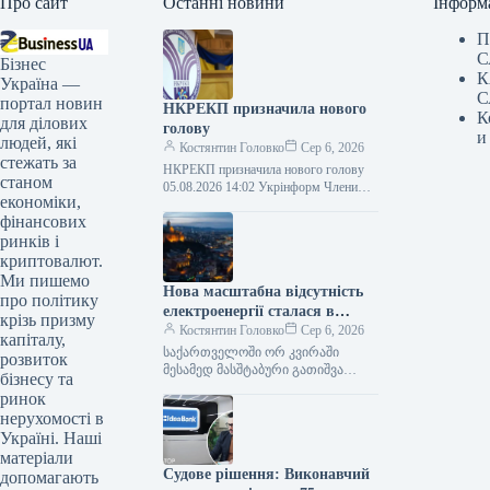
Про сайт
Останні новини
Інформ
П
С
Бізнес
К
Україна —
С
портал новин
НКРЕКП призначила нового
К
для ділових
голову
и
людей, які
Костянтин Головко
Сер 6, 2026
стежать за
НКРЕКП призначила нового голову
станом
05.08.2026 14:02 Укрінформ Члени
економіки,
Національної комісії, що регулює
фінансових
державні сфери енергетики та
комунальних послуг, на закритому…
ринків і
криптовалют.
Ми пишемо
Нова масштабна відсутність
про політику
електроенергії сталася в
крізь призму
Грузії втретє за останні два
Костянтин Головко
Сер 6, 2026
капіталу,
тижні.
საქართველოში ორ კვირაში
розвиток
მესამედ მასშტაბური გათიშვა
бізнесу та
მოხდა ფოტო: report.az
ринок
გამოიწერეთ ჩვენი Google არხი
нерухомості в
ახლავე საქართველოს
Україні. Наші
დედაქალაქსა და რეგიონების
матеріали
უმეტეს ნაწილში…
Судове рішення: Виконавчий
допомагають