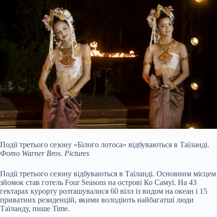
Події третього сезону «Білого лотоса» відбуваються в Таїланді.
Фото Warner Bros. Pictures
Події третього сезону відбуваються в Таїланді. Основним місцем
зйомок став готель Four Seasons на острові Ко Самуї. На 43
гектарах курорту розташувалися 60 вілл із видом на океан і 15
приватних резиденцій, якими володіють найбагатші люди
Таїланду, пише Time.