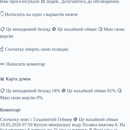
Вже проголосували
11
людей. Долучайтесь до обговорення.
👇 Натисніть на один з варіантів нижче
📋 Це випадковий безлад 🚫 Це нахабний обман 🧐 Маю свою
версію
☝️ Спочатку оберіть свою позицію
✏️ Написати коментар
📊 Карта думок
📋 Це випадковий безлад 18% 🚫 Це нахабний обман 81% 🧐
Маю свою версію 0%
Коментарі
Спочатку нові ↕ Газдовитий Геймер 🚫 Це нахабний обман
18.05.2026 07:59 Купую мінеральну воду Поляна квасова 8. На
базі упаковка 6 пляшок по 31 грн за пляшку. В Форі ціна за