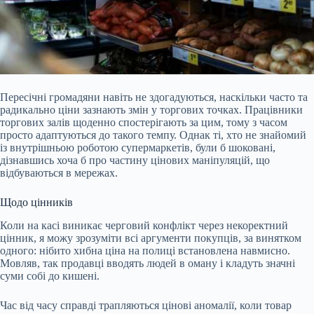
Пересічні громадяни навіть не здогадуються, наскільки часто та
радикально ціни зазнають змін у торгових точках. Працівники
торгових залів щоденно спостерігають за цим, тому з часом
просто адаптуються до такого темпу. Однак ті, хто не знайомий
із внутрішньою роботою супермаркетів, були б шоковані,
дізнавшись хоча б про частину цінових маніпуляцій, що
відбуваються в мережах.
Щодо цінників
Коли на касі виникає черговий конфлікт через некоректний
цінник, я можу зрозуміти всі аргументи покупців, за
винятком
одного: нібито хибна ціна на полиці встановлена навмисно.
Мовляв, так продавці вводять людей в оману і кладуть значні
суми собі до кишені.
Час від часу справді трапляються цінові аномалії, коли товар