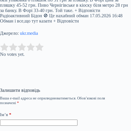
пляшку 45-52 грн. Пиво Чернігівське в кіоску біля метро 28 грн
за банку. В Форі 33-40 грн. Той таке. + Відповісти
Радіоактивний Бідон 🚫 Це нахабний обман 17.05.2026 16:48
Обман і все,що тут казати + Відповісти
Джерело:
ukr.media
Submit Rating
Rate this item:
No votes yet.
Залишити відповідь
Ваша e-mail адреса не оприлюднюватиметься.
Обов’язкові поля
позначені
*
Ім’я
*