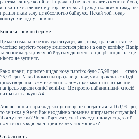
раптом коштує копійки. І продавці не поспішають скупити його,
а просто виставляють у торговий зал. Правда полягає в тому, що
працівникам залу це абсолютно байдуже. Нехай той товар
коштує хоч одну гривню.
Копійка гривню береже
Це максимально безглузда ситуація, яка, втім, трапляється все
частіше: вартість товару змінюється рівно на одну копійку. Папір
та чорнила для друку обійдуться дорожче за цю різницю, але це
нікого не зупиняє.
Рано-вранці принтер видає нову партію: було 35,98 грн — стало
35,99 грн. У такі моменти продавець подумки проклинає відділ
ціноутворення і сумно ходить залом, щоб замінити нещасний
папірець заради однієї копійки. Це просто найдивніший спосіб
витратити аркуш А4.
Або ось інший приклад: якщо товар не продається за 169,99 грн,
то знижка у 9 копійок неодмінно повинна виправити ситуацію!
Яка тут логіка? Чи знайдеться у світі хоч один покупець, який
помітить і зрадіє зміні ціни на дев’ять копійок?
Стабільність