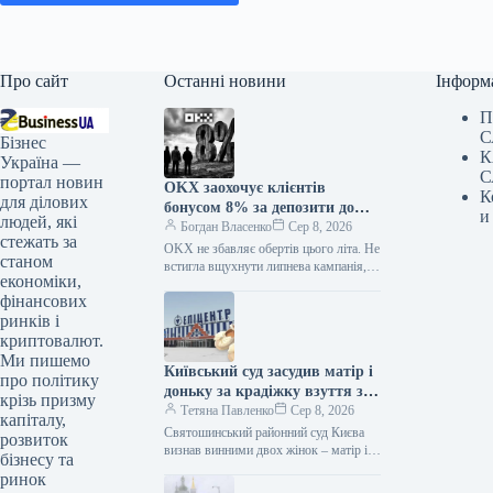
Про сайт
Останні новини
Інформ
П
С
Бізнес
К
Україна —
С
портал новин
OKX заохочує клієнтів
К
для ділових
бонусом 8% за депозити до
и
людей, які
5000 євро
Богдан Власенко
Сер 8, 2026
стежать за
OKX не збавляє обертів цього літа. Не
станом
встигла вщухнути липнева кампанія,
економіки,
як платформа знову пропонує не менш
фінансових
привабливу акцію на…
ринків і
криптовалют.
Ми пишемо
Київський суд засудив матір і
про політику
доньку за крадіжку взуття з
крізь призму
“Епіцентру”
Тетяна Павленко
Сер 8, 2026
капіталу,
Святошинський районний суд Києва
розвиток
визнав винними двох жінок – матір і
бізнесу та
доньку – у спробі викрасти товар з
ринок
гіпермаркету “Епіцентр”…