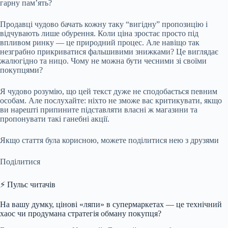
гарну пам’ять?
Продавці чудово бачать кожну таку “вигідну” пропозицію і
відчувають лише обурення. Коли ціна зростає просто під
впливом ринку — це природний процес. Але навіщо так
незграбно прикриватися фальшивими знижками? Це виглядає
жалюгідно та ницо. Чому не можна бути чесними зі своїми
покупцями?
Я чудово розумію, що цей текст дуже не сподобається певним
особам. Але послухайте: ніхто не зможе вас критикувати, якщо
ви нарешті припините підставляти власні ж магазини та
пропонувати такі ганебні акції.
Якщо стаття була корисною, можете поділитися нею з друзями
Поділитися
⚡ Пульс читачів
На вашу думку, цінові «ляпи» в супермаркетах — це технічний
хаос чи продумана стратегія обману покупця?