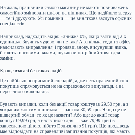
На жаль, працівники самого магазину не мають повноважень
самостійно змінювати цифри на цінниках. Що надійшло зверху
— те й друкують. Усі помилки — це виняткова заслуга офісних
спеціалістів.
Наприклад, надходить акція: «Знижка 0%, якщо взяти від 2-х
одиниць». Звучить чудово, чи не так? А за кілька годин з офісу
надсилають виправлення, і продавці знову, висунувши язика,
бігають торговими рядами, шукаючи потрібний товар для
заміни.
Краще взагалі без таких акцій
Це найбільш неприємний сценарій, адже весь праведний гнів
покупців спрямовується не на справжнього винуватця, а на
пересічного виконавця.
Бувають випадки, коли без акції товар коштував 29,50 грн, а з
яскравим жовтим цінником — раптом 30,59 грн. Якщо це не
відвертий обман, то як це назвати? Або ще: до акції товар
коштує 69,99 грн, а наступного дня — вже 79,99 грн (із
закресленою ціною, нібито її знизили з 91 грн). Що продавець
має відповідати на справедливі запитання покупців, які мають