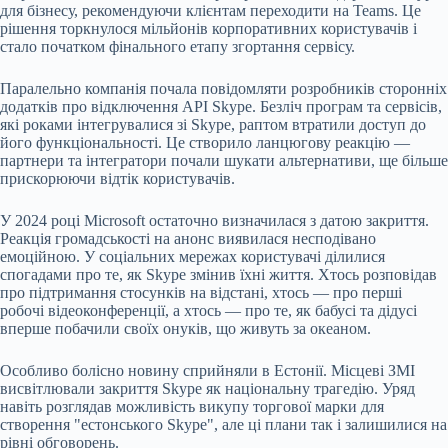
для бізнесу, рекомендуючи клієнтам переходити на Teams. Це
рішення торкнулося мільйонів корпоративних користувачів і
стало початком фінального етапу згортання сервісу.
Паралельно компанія почала повідомляти розробників сторонніх
додатків про відключення API Skype. Безліч програм та сервісів,
які роками інтегрувалися зі Skype, раптом втратили доступ до
його функціональності. Це створило ланцюгову реакцію —
партнери та інтегратори почали шукати альтернативи, ще більше
прискорюючи відтік користувачів.
У 2024 році Microsoft остаточно визначилася з датою закриття.
Реакція громадськості на анонс виявилася несподівано
емоційною. У соціальних мережах користувачі ділилися
спогадами про те, як Skype змінив їхні життя. Хтось розповідав
про підтримання стосунків на відстані, хтось — про перші
робочі відеоконференції, а хтось — про те, як бабусі та дідусі
вперше побачили своїх онуків, що живуть за океаном.
Особливо болісно новину сприйняли в Естонії. Місцеві ЗМІ
висвітлювали закриття Skype як національну трагедію. Уряд
навіть розглядав можливість викупу торгової марки для
створення "естонського Skype", але ці плани так і залишилися на
рівні обговорень.