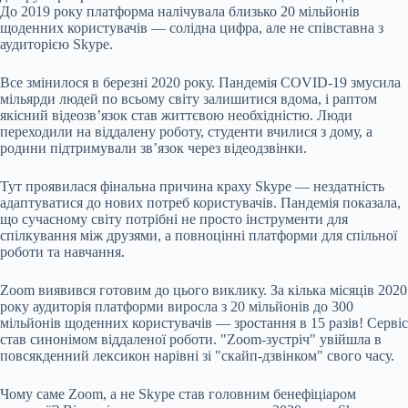
До 2019 року платформа налічувала близько 20 мільйонів
щоденних користувачів — солідна цифра, але не співставна з
аудиторією Skype.
Все змінилося в березні 2020 року. Пандемія COVID-19 змусила
мільярди людей по всьому світу залишитися вдома, і раптом
якісний відеозв’язок став життєвою необхідністю. Люди
переходили на віддалену роботу, студенти вчилися з дому, а
родини підтримували зв’язок через відеодзвінки.
Тут проявилася фінальна причина краху Skype — нездатність
адаптуватися до нових потреб користувачів. Пандемія показала,
що сучасному світу потрібні не просто інструменти для
спілкування між друзями, а повноцінні платформи для спільної
роботи та навчання.
Zoom виявився готовим до цього виклику. За кілька місяців 2020
року аудиторія платформи виросла з 20 мільйонів до 300
мільйонів щоденних користувачів — зростання в 15 разів! Сервіс
став синонімом віддаленої роботи. "Zoom-зустріч" увійшла в
повсякденний лексикон нарівні зі "скайп-дзвінком" свого часу.
Чому саме Zoom, а не Skype став головним бенефіціаром