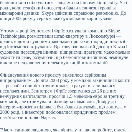
безкоштовно спілкуватися з людьми на іншому кінці світу. У ті
роки, коли телефонні оператори брали величезні гроші за
міжнародні дзвінки, Skype здійснив справжню революцію. До
кінця 2003 року у сервісу вже був мільйон користувачів.
У тому ж році Зеннстрем і Фріїс заснували компанію Skype
Technologies, розмістивши штаб-квартиру в Люксембурзі —
країні, відомій суворими законами про захист юридичних осіб
від іноземного втручання. Враховуючи важкий досвід з Kazaa і
судовими переслідуваннями, підприємці прагнули максимально
захистити себе, розуміючи, що безкоштовний зв’язок неминуче
викличе невдоволення телекомунікаційних компаній.
Фінансування нового проєкту виявилося серйозним
випробуванням. До літа 2003 року у компанії закінчилися кошти
— розробка повністю зупинилася, а рахунки залишалися
несплаченими. Зеннстрем і Фріїс звернулися до 26 різних
венчурних капіталістів, просячи 1,5 мільйона євро за третину
компанії, але отримували відмову за відмовою. Довіру до
інтернет-проєктів підірвала бульбашка доткомів, що лопнула у
2000 році, а інвестори побоювалися юридичних проблем,
пам’ятаючи історію Napster.
"Часто єдиною людиною, яка вірить у те, що ви робите, стаєте