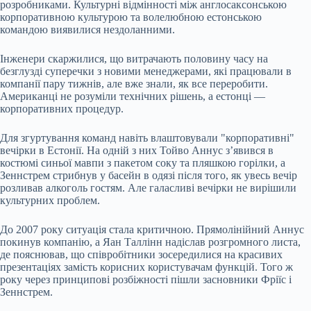
розробниками. Культурні відмінності між англосаксонською
корпоративною культурою та волелюбною естонською
командою виявилися нездоланними.
Інженери скаржилися, що витрачають половину часу на
безглузді суперечки з новими менеджерами, які працювали в
компанії пару тижнів, але вже знали, як все переробити.
Американці не розуміли технічних рішень, а естонці —
корпоративних процедур.
Для згуртування команд навіть влаштовували "корпоративні"
вечірки в Естонії. На одній з них Тойво Аннус з’явився в
костюмі синьої мавпи з пакетом соку та пляшкою горілки, а
Зеннстрем стрибнув у басейн в одязі після того, як увесь вечір
розливав алкоголь гостям. Але галасливі вечірки не вирішили
культурних проблем.
До 2007 року ситуація стала критичною. Прямолінійний Аннус
покинув компанію, а Яан Таллінн надіслав розгромного листа,
де пояснював, що співробітники зосередилися на красивих
презентаціях замість корисних користувачам функцій. Того ж
року через принципові розбіжності пішли засновники Фріїс і
Зеннстрем.