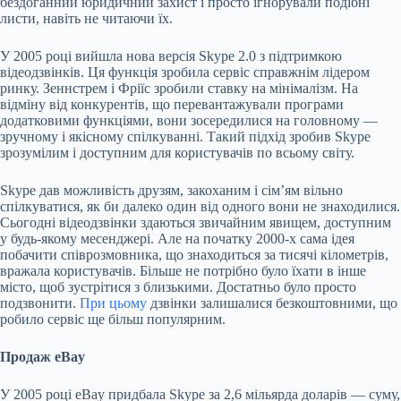
бездоганний юридичний захист і просто ігнорували подібні
листи, навіть не читаючи їх.
У 2005 році вийшла нова версія Skype 2.0 з підтримкою
відеодзвінків. Ця функція зробила сервіс справжнім лідером
ринку. Зеннстрем і Фріїс зробили ставку на мінімалізм. На
відміну від конкурентів, що перевантажували програми
додатковими функціями, вони зосередилися на головному —
зручному і якісному спілкуванні. Такий підхід зробив Skype
зрозумілим і доступним для користувачів по всьому світу.
Skype дав можливість друзям, закоханим і сім’ям вільно
спілкуватися, як би далеко один від одного вони не знаходилися.
Сьогодні відеодзвінки здаються звичайним явищем, доступним
у будь-якому месенджері. Але на початку 2000-х сама ідея
побачити співрозмовника, що знаходиться за тисячі кілометрів,
вражала користувачів. Більше не потрібно було їхати в інше
місто, щоб зустрітися з близькими. Достатньо було просто
подзвонити.
При цьому
дзвінки залишалися безкоштовними, що
робило сервіс ще більш популярним.
Продаж eBay
У 2005 році eBay придбала Skype за 2,6 мільярда доларів — суму,