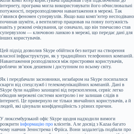
Коли комп’ютер користувача працював і був підключений до
інтернету, програма могла використовувати його обчислювальні
потужності, перерозподіляючи навантаження в мережі. Так
з’явився феномен супервузлів. Якщо ваш комп’ютер несподівано
починав шуміти, а вентилятор працював на повну потужність
навіть у режимі очікування, це означало, що він тимчасово став
супервузлом — ключовою ланкою в мережі, що передає дані для
інших користувачів.
Цей підхід дозволив Skype обійтися без витрат на створення
власної інфраструктури, як у традиційних телефонних компаній.
Навантаження розподілялося між пристроями користувачів,
роблячи зв’язок дешевим і доступним по всьому світу.
Як і передбачали засновники, незабаром на Skype посипалися
скарги від спецслужб і телекомунікаційних компаній. Дані в
Skype були надійно захищені від перехоплення, сервіс легко
обходив мережеві системи контролю і не залишав слідів в
інтернеті. Це привернуло не тільки звичайних користувачів, а й
людей, які цінували конфіденційність з різних причин.
У люксембурзький офіс Skype щодня надходили вимоги
розкрити
інформацію про
клієнтів. Але досвід з Kazaa багато
чому навчив Зеннстрема і Фрііса. Вони заздалегідь подбали про