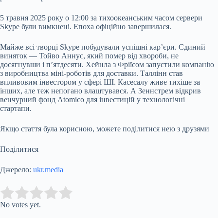
5 травня 2025 року о 12:00 за тихоокеанським часом сервери
Skype були вимкнені. Епоха офіційно завершилася.
Майже всі творці Skype побудували успішні кар’єри. Єдиний
виняток — Тойво Аннус, який помер від хвороби, не
досягнувши і п’ятдесяти. Хейнла з Фріїсом запустили компанію
з виробництва міні-роботів для доставки. Таллінн став
впливовим інвестором у сфері ШІ. Касесалу живе тихіше за
інших, але теж непогано влаштувався. А Зеннстрем відкрив
венчурний фонд Atomico для інвестицій у технологічні
стартапи.
Якщо стаття була корисною, можете поділитися нею з друзями
Поділитися
Джерело:
ukr.media
Submit Rating
Rate this item:
No votes yet.