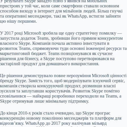
У результаті Skype занадто пізно з’явився на мобільних
пристроях у той час, коли саме смартфони ставали основним
способом виходу в інтернет для мільйонів людей. Більш гнучкі
та оперативні месенджери, такі як WhatsApp, встигли зайняти
цю нішу першими.
У 2017 році Microsoft зробила ще одну стратегічну помилку —
запустила додаток Teams, зробивши його прямим конкурентом
власного Skype. Компанія почала активно інвестувати в
розвиток Teams, спрямовуючи туди основні інженерні ресурси та
маркетинговий бюджет. Teams позиціонувався як сучасне
рішення для бізнесу, а Skype поступово перетворювався на
застарілий продукт для домашнього використання.
Це рішення демонструвало повне нерозуміння Microsoft цінності
бренду Skype. Замість того, щоб модернізувати існуючий сервіс,
компанія створила конкуруючий продукт, розмивши власні
зусилля та заплутавши користувачів. Розвиток Skype помітно
сповільнився — найкращі розробники переходили на Teams, а
Skype отримував лише мінімальну підтримку.
До кінця 2010-х років стало очевидно, що Skype програє
конкуренцію новому поколінню месенджерів та платформ для
відеозв’язку. WhatsApp до 2017 року налічував мільярд