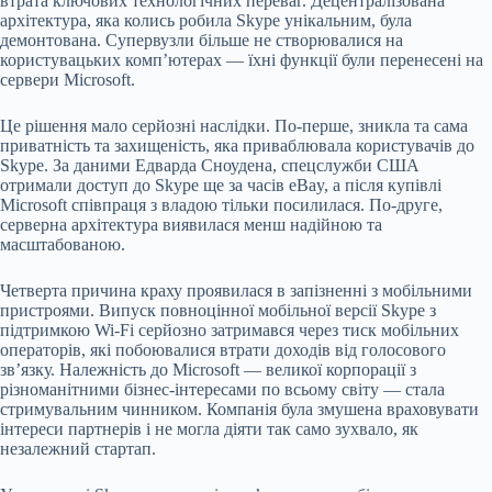
втрата ключових технологічних переваг. Децентралізована
архітектура, яка колись робила Skype унікальним, була
демонтована. Супервузли більше не створювалися на
користувацьких комп’ютерах — їхні функції були перенесені на
сервери Microsoft.
Це рішення мало серйозні наслідки. По-перше, зникла та сама
приватність та захищеність, яка приваблювала користувачів до
Skype. За даними Едварда Сноудена, спецслужби США
отримали доступ до Skype ще за часів eBay, а після купівлі
Microsoft співпраця з владою тільки посилилася. По-друге,
серверна архітектура виявилася менш надійною та
масштабованою.
Четверта причина краху проявилася в запізненні з мобільними
пристроями. Випуск повноцінної мобільної версії Skype з
підтримкою Wi-Fi серйозно затримався через тиск мобільних
операторів, які побоювалися втрати доходів від голосового
зв’язку. Належність до Microsoft — великої корпорації з
різноманітними бізнес-інтересами по всьому світу — стала
стримувальним чинником. Компанія була змушена враховувати
інтереси партнерів і не могла діяти так само зухвало, як
незалежний стартап.