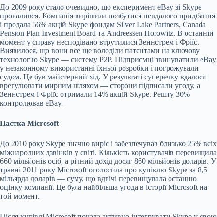
До 2009 року стало очевидно, що експеримент eBay зі Skype
провалився. Компанія вирішила позбутися невдалого придбання
і продала 56% акцій Skype фондам Silver Lake Partners, Canada
Pension Plan Investment Board та Andreessen Horowitz. В останній
момент у справу несподівано втрутилися Зеннстрем і Фріїс.
Виявилося, що вони все ще володіли патентами на ключову
технологію Skype — систему P2P. Підприємці звинуватили eBay
у незаконному використанні їхньої розробки і погрожували
судом. Це був майстерний хід. У результаті суперечку вдалося
врегулювати мирним шляхом — сторони підписали угоду, а
Зеннстрем і Фріїс отримали 14% акцій Skype. Решту 30%
контролював eBay.
Пастка Microsoft
До 2010 року Skype значно виріс і забезпечував близько 25% всіх
міжнародних дзвінків у світі. Кількість користувачів перевищила
660 мільйонів осіб, а річний дохід досяг 860 мільйонів доларів. У
травні 2011 року Microsoft оголосила про купівлю Skype за 8,5
мільярда доларів — суму, що вдвічі перевищувала останню
оцінку компанії. Це була найбільша угода в історії Microsoft на
той момент.
Після купівлі Microsoft почала активно інтегрувати Skype у свою