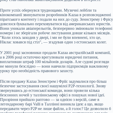
Проте успіх обернувся труднощами. Музичні лейбли та
кінокомпанії звинуватили розробників Kazaa в розповсюдженні
піратського контенту і подали на них до суду. Зеннстрему і Фрісу
довелося буквально переховуватися від американських юристів.
Вони уникали авіаперельотів, безперервно змінювали телефонні
номери і не зберігали робоче листування довше кількох місяців.
"Коли хтось заходив у двері, і ми не були впевнені, хто це,
Ніклас ховався під стіл", — згадував один з естонських колег.
У 2001 році засновники продали Kazaa австралійській компанії,
а в 2006 році остаточно врегулювали юридичні питання,
виплативши штраф 100 мільйонів доларів. Але судові розгляди
не минули безслідно — вони навчили підприємців важливому
уроку про необхідність правового захисту.
Після продажу Kazaa Зеннстрем і Фріїс задумалися про більш
безпечне застосування своєї нашумілої P2P-технології. Знову
звернувшись до естонської команди, вони провели кілька
безсонних ночей у талліннському офісі в пошуках нової ідеї.
Прозріння прийшло раптово — за однією з версій, саме в
легендарному барі Valli в Таллінні виникла ідея: а що, якщо
передавати через P2P не лише файли, а й голос? Це дозволило б