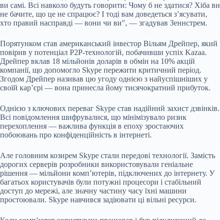
ви самі. Всі навколо будуть говорити: Чому б не здатися? Хіба ви
не бачите, що це не спрацює? І тоді вам доведеться з’ясувати,
хто правий насправді — вони чи ви", — згадував Зеннстрем.
Порятунком став американський інвестор Вільям Дрейпер, який
повірив у потенціал P2P-технологій, побачивши успіх Kazaa.
Дрейпер вклав 18 мільйонів доларів в обмін на 10% акцій
компанії, що допомогло Skype пережити критичний період.
Згодом Дрейпер називав цю угоду однією з найуспішніших у
своїй кар’єрі — вона принесла йому тисячократний прибуток.
Однією з ключових переваг Skype став надійний захист дзвінків.
Всі повідомлення шифрувалися, що мінімізувало ризик
перехоплення — важлива функція в епоху зростаючих
побоювань про конфіденційність в інтернеті.
Але головним козирем Skype стали передові технології. Замість
дорогих серверів розробники використовували геніальне
рішення — мільйони комп’ютерів, підключених до інтернету. У
багатьох користувачів були потужні процесори і стабільний
доступ до мережі, але значну частину часу їхні машини
простоювали. Skype навчився задіювати ці вільні ресурси.