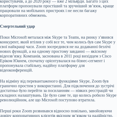
користувачів, а до 2020 року — вже 2 мільярди. Багато з цих
платформ пропонували простіший та зручніший зв’язок, краще
працювали на мобільних пристроях і не несли багажу
корпоративних обмежень.
Смертельний удар
Поки Microsoft металася між Skype та Teams, на ринку з’явився
конкурент, який втілив у собі все те, чим колись був сам Skype у
свої найкращі часи. Zoom зосередився не на додаванні безлічі
нових функцій, а на одному простому завданні — якісному
відеозв’язку. Компанія, заснована в 2011 році вихідцем з Cisco
Еріком Юанем, спочатку орієнтувалася на бізнес-сегмент і
пропонувала стабільну, надійну платформу для
відеоконференцій.
На відміну від перевантаженого функціями Skype, Zoom був
гранично простим у використанні. Для підключення до зустрічі
достатньо було перейти за посиланням — ніяких реєстрацій чи
складних налаштувань. Це було саме те, що колись робило Skype
революційним, але що Microsoft поступово втратила.
Перші роки Zoom розвивався відносно повільно, завойовуючи
довіру корпоративних клієнтів якісним зв’язком та надійністю.