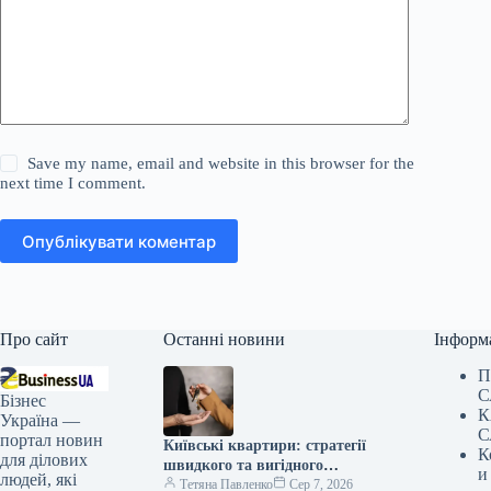
Save my name, email and website in this browser for the
next time I comment.
Опублікувати коментар
Про сайт
Останні новини
Інформ
П
С
Бізнес
К
Україна —
С
портал новин
Київські квартири: стратегії
К
для ділових
швидкого та вигідного
и
людей, які
продажу у 2026 році
Тетяна Павленко
Сер 7, 2026