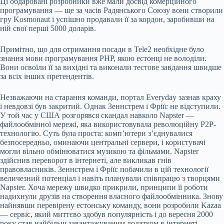
Ці обдаровані розробники вже мали досвід комерційного
програмування — ще за часів Радянського Союзу вони створили
гру Kosmonaut і успішно продавали її за кордон, заробивши на
ній свої перші 5000 доларів.
Примітно, що для отримання посади в Tele2 необхідне було
знання мови програмування PHP, якою естонці не володіли.
Вони освоїли її за вихідні та виконали тестове завдання швидше
за всіх інших претендентів.
Незважаючи на старання команди, портал Everyday зазнав краху
і невдовзі був закритий. Однак Зеннстрем і Фріїс не відступили.
У той час у США розгорявся скандал навколо Napster —
файлообмінної мережі, яка використовувала революційну P2P-
технологію. Суть була проста: комп’ютери з’єднувалися
безпосередньо, оминаючи центральні сервери, і користувачі
могли вільно обмінюватися музикою та фільмами. Napster
здійснив переворот в інтернеті, але викликав гнів
правовласників. Зеннстрем і Фріїс побачили в цій технології
величезний потенціал і навіть планували співпрацю з творцями
Napster. Хоча мережу швидко прикрили, принципи її роботи
надихнули друзів на створення власного файлообмінника. Знову
найнявши перевірену естонську команду, вони розробили Kazaa
— сервіс, який миттєво здобув популярність і до вересня 2000
року став найбільш завантажуваним додатком в інтернеті.