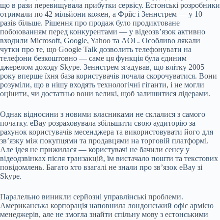
що в рази перевищувала прибутки сервісу. Естонські розробники
отримали по 42 мільйони кожен, а Фріїс і Зеннстрем — у 10
разів більше. Рішення про продаж було продиктоване
побоюванням перед конкурентами — у відеозв’язок активно
входили Microsoft, Google, Yahoo та AOL. Особливо лякали
чутки про те, що Google Talk дозволить телефонувати на
телефони безкоштовно — саме ця функція була єдиним
джерелом доходу Skype. Зеннстрем згадував, що влітку 2005
року вперше їхня база користувачів почала скорочуватися. Вони
розуміли, що в нішу входять технологічні гіганти, і не могли
оцінити, чи достатньо вони великі, щоб залишитися лідерами.
Однак відносини з новими власниками не склалися з самого
початку. eBay розраховувала збільшити свою аудиторію за
рахунок користувачів месенджера та використовувати його для
зв’язку між покупцями та продавцями на торговій платформі.
Але ідея не прижилася — користувачі не бачили сенсу у
відеодзвінках після транзакцій, їм вистачало пошти та текстових
повідомлень. Багато хто взагалі не знали про зв’язок eBay зі
Skype.
Паралельно виникли серйозні управлінські проблеми.
Американська корпорація наповнила лондонський офіс армією
менеджерів, але не змогла знайти спільну мову з естонськими