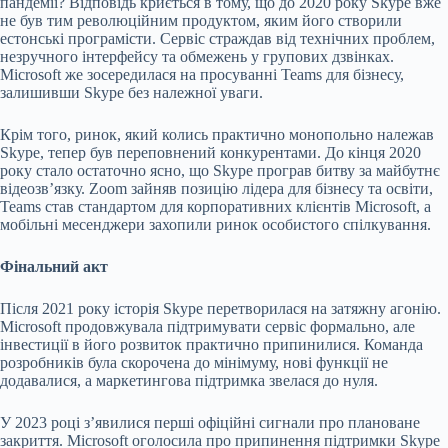
пандемії? Відповідь криється в тому, що до 2020 року Skype вже
не був тим революційним продуктом, яким його створили
естонські програмісти. Сервіс страждав від технічних проблем,
незручного інтерфейсу та обмежень у групових дзвінках.
Microsoft же зосередилася на просуванні Teams для бізнесу,
залишивши Skype без належної уваги.
Крім того, ринок, який колись практично монопольно належав
Skype, тепер був переповнений конкурентами. До кінця 2020
року стало остаточно ясно, що Skype програв битву за майбутнє
відеозв’язку. Zoom зайняв позицію лідера для бізнесу та освіти,
Teams став стандартом для корпоративних клієнтів Microsoft, а
мобільні месенджери захопили ринок особистого спілкування.
Фінальний акт
Після 2021 року історія Skype перетворилася на затяжну агонію.
Microsoft продовжувала підтримувати сервіс формально, але
інвестиції в його розвиток практично припинилися. Команда
розробників була скорочена до мінімуму, нові функції не
додавалися, а маркетингова підтримка звелася до нуля.
У 2023 році з’явилися перші офіційні сигнали про плановане
закриття. Microsoft оголосила про припинення підтримки Skype