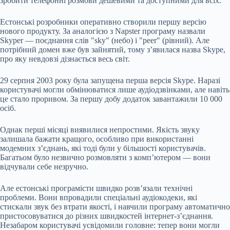
зробити телефонні розмови дешевими та доступними для всіх.
Естонські розробники оперативно створили першу версію
нового продукту. За аналогією з Napster програму назвали
Skyper — поєднання слів "sky" (небо) і "peer" (рівний). Але
потрібний домен вже був зайнятий, тому з’явилася назва Skype,
про яку невдовзі дізнається весь світ.
29 серпня 2003 року була запущена перша версія Skype. Наразі
користувачі могли обмінюватися лише аудіодзвінками, але навіть
це стало проривом. За першу добу додаток завантажили 10 000
осіб.
Однак перші місяці виявилися непростими. Якість звуку
залишала бажати кращого, особливо при використанні
модемних з’єднань, які тоді були у більшості користувачів.
Багатьом було незвично розмовляти з комп’ютером — вони
відчували себе незручно.
Але естонські програмісти швидко розв’язали технічні
проблеми. Вони впровадили спеціальні аудіокодеки, які
стискали звук без втрати якості, і навчили програму автоматично
пристосовуватися до різних швидкостей інтернет-з’єднання.
Незабаром користувачі усвідомили головне: тепер вони могли