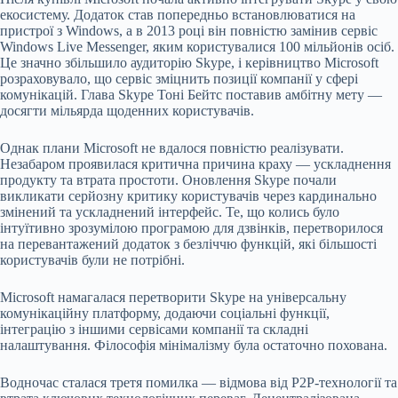
екосистему. Додаток став попередньо встановлюватися на
пристрої з Windows, а в 2013 році він повністю замінив сервіс
Windows Live Messenger, яким користувалися 100 мільйонів осіб.
Це значно збільшило аудиторію Skype, і керівництво Microsoft
розраховувало, що сервіс зміцнить позиції компанії у сфері
комунікацій. Глава Skype Тоні Бейтс поставив амбітну мету —
досягти мільярда щоденних користувачів.
Однак плани Microsoft не вдалося повністю реалізувати.
Незабаром проявилася критична причина краху — ускладнення
продукту та втрата простоти. Оновлення Skype почали
викликати серйозну критику користувачів через кардинально
змінений та ускладнений інтерфейс. Те, що колись було
інтуїтивно зрозумілою програмою для дзвінків, перетворилося
на перевантажений додаток з безліччю функцій, які більшості
користувачів були не потрібні.
Microsoft намагалася перетворити Skype на універсальну
комунікаційну платформу, додаючи соціальні функції,
інтеграцію з іншими сервісами компанії та складні
налаштування. Філософія мінімалізму була остаточно похована.
Водночас сталася третя помилка — відмова від P2P-технології та