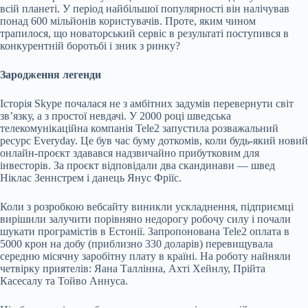
всій планеті. У період найбільшої популярності він налічував
понад 600
мільйонів користувачів. Проте, яким чином
трапилося, що новаторський сервіс в результаті поступився в
конкурентній боротьбі і зник з ринку?
Зародження легенди
Історія Skype почалася не з амбітних задумів перевернути світ
зв’язку, а з простої невдачі. У 2000 році шведська
телекомунікаційна компанія Tele2 запустила розважальний
ресурс Everyday. Це був час буму доткомів, коли будь-який новий
онлайн-проєкт здавався надзвичайно прибутковим для
інвесторів. За проєкт відповідали два скандинави — швед
Ніклас Зеннстрем і данець Янус Фріїс.
Коли з розробкою вебсайту виникли ускладнення, підприємці
вирішили залучити порівняно недорогу робочу силу і почали
шукати програмістів в Естонії. Запропонована Tele2 оплата в
5000 крон на добу (приблизно 330 доларів) перевищувала
середню місячну заробітну плату в країні. На роботу найняли
четвірку приятелів: Яана Таллінна, Ахті Хейнлу, Прійта
Касесалу та Тойво Аннуса.