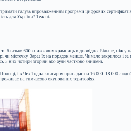
ідтримати галузь впровадженням програми цифрових сертифікатів
ість для України? Теж ні.
 та близько 600 книжкових крамниць відповідно. Більше, ніж у н
чи містечку. Зараз їх на порядок менше. Чимало закрилося і за 
ко. З них чотири згоріли або були частково знищені.
Польщі, і в Чехії одна книгарня припадає на 16 000–18 000 людей
и проживає на тимчасово окупованих територіях.