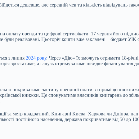
ійдеться дешевше, але середній чек та кількість відвідувань та
на оплату оренди та цифрові сертифікати. 17 червня його підпи
не були реалізовані. Цьогоріч кошти вже закладені – бюджет УІК с
ться з липня
2024 року
. Через «Дію» їх зможуть отримати 18-річні
иторія зростатиме, а галузь отримуватиме швидке фінансування д
льно покриватиме частину орендної плати за приміщення книжк
країнської книжки. Це спонукатиме власників книгарень до збіль
).
ії за метр квадратний. Книгарні Києва, Харкова чи Дніпра, нап
кількості постійного населення, держава покриватиме від 50 до 1