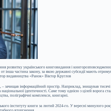
ння розвитку українського книговидання і книгорозповсюдження
А от інша частина закону, за якою державні субсидії мають отрим
ектор видавництва «Ранок» Віктор Круглов
, – зачищав інформаційний простір. Наприклад, знищував тисячі к
 національної ідентичності. Саме тому однією з цілей ворога ста
цтва, поліграфічні комплекси, книгарні.
ького інституту книги за лютий 2024-го. У вересні минулого року
штабного вторгнення.