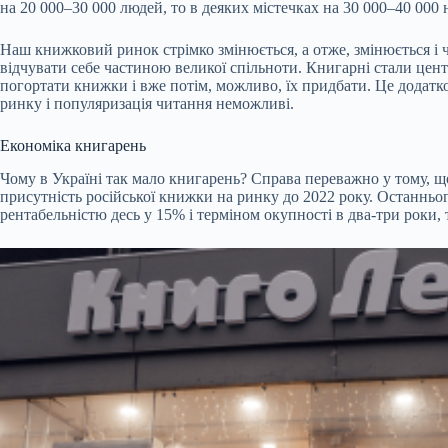
на 20 000–30 000 людей, то в деяких містечках на 30 000–40 000
Наш книжковий ринок стрімко змінюється, а отже, змінюється і ч
відчувати себе частиною великої спільноти. Книгарні стали цен
погортати книжки і вже потім, можливо, їх придбати. Це додатк
ринку і популяризація читання неможливі.
Економіка книгарень
Чому в Україні так мало книгарень? Справа переважно у тому, що
присутність російської книжки на ринку до 2022 року. Останньо
рентабельністю десь у 15% і терміном окупності в два-три роки,