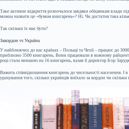
Таке активне відкриття розпочалося завдяки обіцянкам влади п
можна назвати це «бумом книгарень»? Ні. Чи достатня така кільк
Так скільки їх має бути?
Закордон vs Україна
У найближчих до нас країнах – Польщі та Чехії – працює до 3000
приблизно 3500 книгарень. Вони працювали в кожному райцентрі 
році стала меншою на 16 книгарень, казав її директор Ігор Заруд
Важить співвідношення книгарень до чисельності населення. І в 
урахування того, скільки українців виїхало за кордон чи скільк