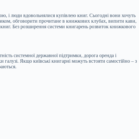
лою, і люди вдовольнялися купівлею книг. Сьогодні вони хочуть
ником, обговорити прочитане в книжкових клубах, випити кави,
х книг. Без розширення системи книгарень розвиток книжкового
ність системної державної підтримки, дорога оренда і
 галузі. Якщо київські книгарні можуть встояти самостійно – з
раються.