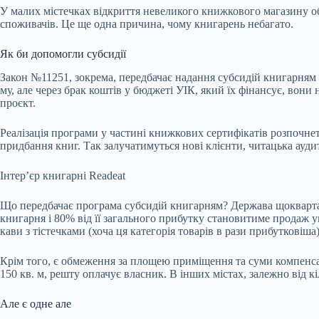
У малих містечках відкриття невеликого книжкового магазину об
споживачів. Це ще одна причина, чому книгарень небагато.
Як би допомогли субсидії
Закон №11251, зокрема, передбачає надання субсидій книгарням 
му, але через брак коштів у бюджеті УІК, який їх фінансує, вони 
проєкт.
Реалізація програми у частині книжкових сертифікатів розпочне
придбання книг. Так залучатимуться нові клієнти, читацька ауд
Інтерʼєр книгарні Readeat
Що передбачає програма субсидій книгарням? Держава щокварта
книгарня і 80% від її загального прибутку становитиме продаж у
кави з тістечками (хоча ця категорія товарів в рази прибутковіша
Крім того, є обмеження за площею приміщення та суми компенсац
150 кв. м, решту оплачує власник. В інших містах, залежно від 
Але є одне але