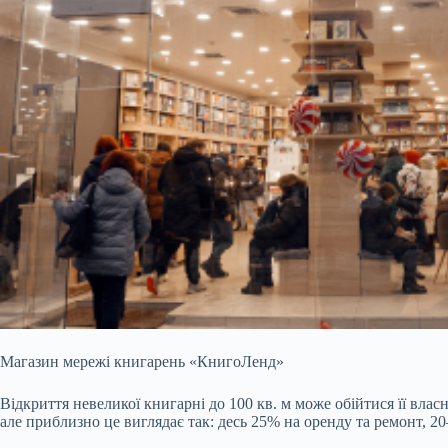
Магазин мережі книгарень «КнигоЛенд»
Відкриття невеликої книгарні до 100 кв. м може обійтися її вла
але приблизно це виглядає так: десь 25% на оренду та ремонт, 20