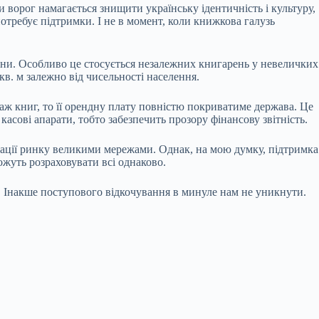
 ворог намагається знищити українську ідентичність і культуру,
требує підтримки. І не в момент, коли книжкова галузь
йни. Особливо це стосується незалежних книгарень у невеличких
кв. м залежно від чисельності населення.
аж книг, то її орендну плату повністю покриватиме держава. Це
касові апарати, тобто забезпечить прозору фінансову звітність.
ізації ринку великими мережами. Однак, на мою думку, підтримка
ожуть розраховувати всі однаково.
д. Інакше поступового відкочування в минуле нам не уникнути.