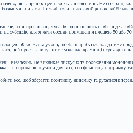
начено, що запрацює цей проєкт… після війни. Не сьогодні, коли
 із самими книгами. Не тоді, коли книжковий ринок найбільше по
самперед книгорозповсюджувачів, що працюють навіть під час ві
ати на субсидію для оплати оренди приміщення площею 50 або 70 
лощею 50 кв. м, і за умови, що 4/5 її прибутку складатиме прод
м того, цей проєкт спонукатиме маленькі крамниці переходити на 
ежеві і незалежні. Це викликає дискусію та побоювання монопол
ава створила рівні умови для всіх, і на фінансову підтримку зм
робити все, щоб зберегти позитивну динаміку та рухатися впере