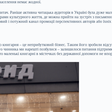
 населення немає жодної.
итач. Раніше активна читацька аудиторія в Україні була дуже ма
трами культурного життя, де можна прийти на зустріч з письмен
овий і потужний канал промоції перспективних авторів або їхні
 книгарня – це неприбутковий бізнес. Таким його зробили відсут
го чинника ми нарешті позбулися – залишилося питання підтримки
 то маленькі книгарні в містечках без державної допомоги не впо