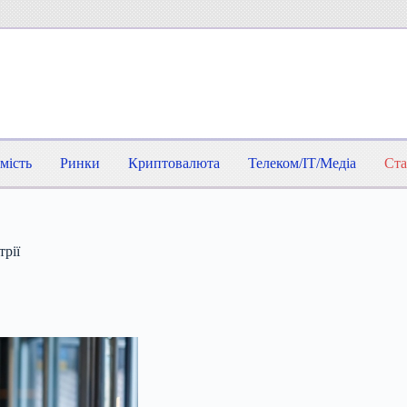
мість
Ринки
Криптовалюта
Телеком/IT/Медіа
Ста
трії