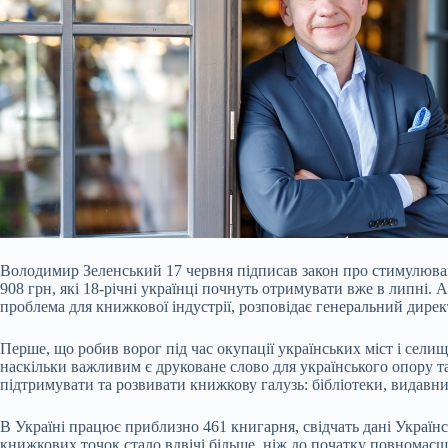
Володимир Зеленський 17 червня підписав закон про стимулюва
908 грн, які 18-річні українці почнуть отримувати вже в липні. 
проблема для книжкової індустрії, розповідає генеральний дир
Перше, що робив ворог під час окупації українських міст і селищ
наскільки важливим є друковане слово для українського опору та
підтримувати та розвивати книжкову галузь: бібліотеки, видавни
В Україні працює приблизно 461 книгарня, свідчать дані Українс
книжкових точок стало вдвічі більше, ніж до початку повномас