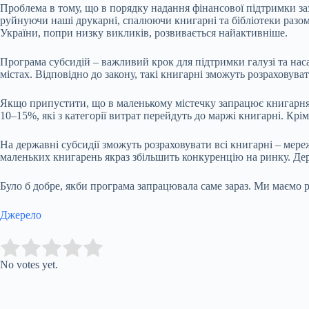
Проблема в тому, що в порядку надання фінансової підтримки заз
руйнуючи наші друкарні, спалюючи книгарні та бібліотеки разом
України, попри низку викликів, розвивається найактивніше.
Програма субсидій – важливий крок для підтримки галузі та на
містах. Відповідно до закону, такі книгарні зможуть розраховув
Якщо припустити, що в маленькому містечку запрацює книгарня п
10–15%, які з категорії витрат перейдуть до маржі книгарні. Крі
На державні субсидії зможуть розраховувати всі книгарні – мер
маленьких книгарень якраз збільшить конкуренцію на ринку. Держ
Було б добре, якби програма запрацювала саме зараз. Ми маємо 
Джерело
Submit Rating
Rate this item:
No votes yet.