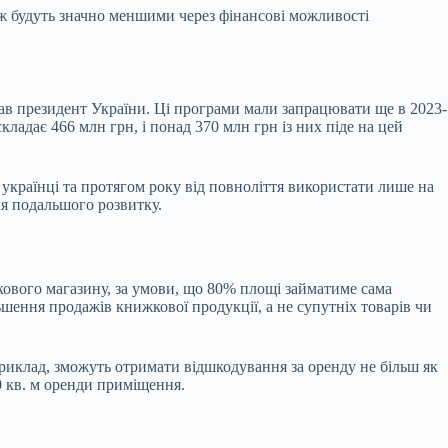
кож будуть значно меншими через фінансові можливості
сав президент України. Ці програми мали запрацювати ще в 2023-
кладає 466 млн грн, і понад 370 млн грн із них піде на цей
 українці та протягом року від повноліття використати лише на
ля подальшого розвитку.
ового магазину, за умови, що 80% площі займатиме сама
шення продажів книжкової продукції, а не супутніх товарів чи
риклад, зможуть отримати відшкодування за оренду не більш як
00 кв. м оренди приміщення.