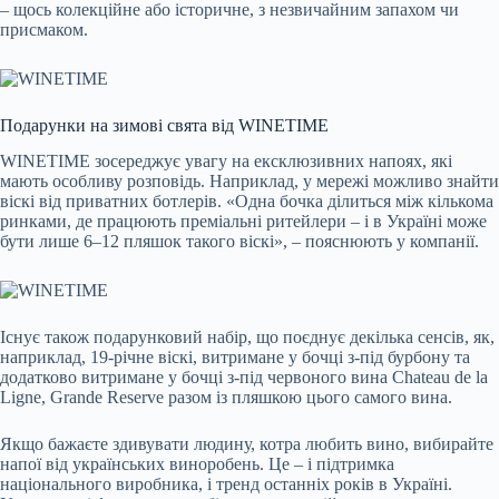
– щось колекційне або історичне, з незвичайним запахом чи
присмаком.
Подарунки на зимові свята від WINETIME
WINETIME зосереджує увагу на ексклюзивних напоях, які
мають особливу розповідь. Наприклад, у мережі можливо знайти
віскі від приватних ботлерів. «Одна бочка ділиться між кількома
ринками, де працюють преміальні ритейлери – і в Україні може
бути лише 6–12 пляшок такого віскі», – пояснюють у компанії.
Існує також подарунковий набір, що поєднує декілька сенсів, як,
наприклад, 19-річне віскі, витримане у бочці з-під бурбону та
додатково витримане у бочці з-під червоного вина Chateau de la
Ligne, Grande Reserve разом із пляшкою цього самого вина.
Якщо бажаєте здивувати людину, котра любить вино, вибирайте
напої від українських виноробень. Це – і підтримка
національного виробника, і тренд останніх років в Україні.