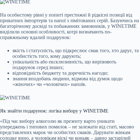
На особистому рівні у попиті престижні й рідкісні позиції від
приватних імпортерів та напої з лімітованих серій. Базуючись на
багаторічному досвіді та побажаннях замовників, у WINETIME
виділили основні особливості, котрі визначають по-
справжньому вдалий подарунок:
якість і статусність, що підкреслює смак того, хто дарує, та
особистість того, кому дарують;
унікальність або ексклюзивність, що вирізняють
подарунок серед інших;
відповідність бюджету та доречність нагоди;
знання вподобань людини, відмова від думок щодо
«жіночих» чи «чоловічих» напоїв.
Як знайти подарунок: логіка вибору у WINETIME
«Під час вибору алкоголю як презенту варто уникати
упереджень і типових помилок – не залежати від статі, масово
представлених марок чи особистих смаків. Дарувати жінкам
солодке вино, а чоловікам віскі чи коньяк – давно застарілий