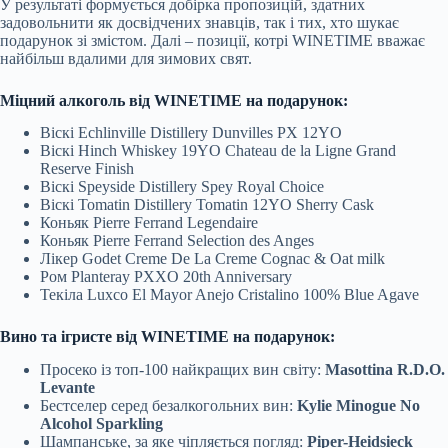
У результаті формується добірка пропозицій, здатних
задовольнити як досвідчених знавців, так і тих, хто шукає
подарунок зі змістом. Далі – позиції, котрі WINETIME вважає
найбільш вдалими для зимових свят.
Міцний алкоголь від WINETIME на подарунок:
Віскі Echlinville Distillery Dunvilles PX 12YO
Віскі Hinch Whiskey 19YO Chateau de la Ligne Grand
Reserve Finish
Віскі Speyside Distillery Spey Royal Choice
Віскі Tomatin Distillery Tomatin 12YO Sherry Cask
Коньяк Pierre Ferrand Legendaire
Коньяк Pierre Ferrand Selection des Anges
Лікер Godet Creme De La Creme Cognac & Oat milk
Ром Planteray PXXO 20th Anniversary
Текіла Luxco El Mayor Anejo Cristalino 100% Blue Agave
Вино та ігристе від WINETIME на подарунок:
Просеко із топ-100 найкращих вин світу:
Masottina R.D.O.
Levante
Бестселер серед безалкогольних вин:
Kylie Minogue No
Alcohol Sparkling
Шампанське, за яке чіпляється погляд:
Piper-Heidsieck