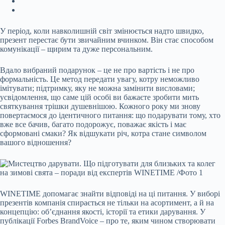
У період, коли навколишній світ змінюється надто швидко,
презент перестає бути звичайним вчинком. Він стає способом
комунікації – щирим та дуже
персональним.
Вдало вибраний подарунок – це не про вартість і не про
формальність. Це метод передати увагу, котру неможливо
імітувати; підтримку, яку не можна замінити висловами;
усвідомлення, що саме цій особі ви бажаєте зробити мить
святкування трішки душевнішою. Кожного року ми знову
повертаємося до ідентичного питання: що подарувати тому, хто
вже все бачив, багато подорожує, поважає якість і має
сформовані смаки? Як відшукати річ, котра стане символом
вашого відношення?
WINETIME допомагає знайти відповіді на ці питання. У виборі
презентів компанія спирається не тільки на асортимент, а й на
концепцію: об’єднання якості, історії та етики дарування. У
публікації Forbes BrandVoice – про те, яким чином створювати