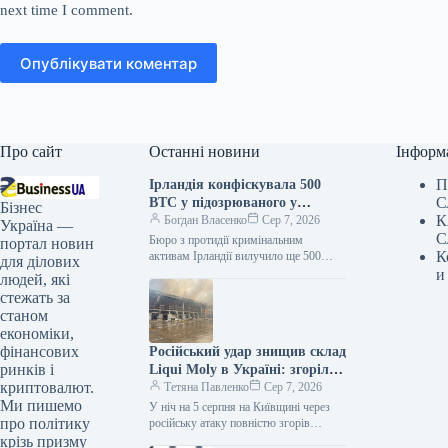
next time I comment.
Опублікувати коментар
Про сайт
Останні новини
Інформ
П
Ірландія конфіскувала 500
С
BTC у підозрюваного у
Бізнес
К
шахрайстві Кліфтона
Богдан Власенко
Сер 7, 2026
Україна —
С
Коллінза
Бюро з протидії кримінальним
портал новин
К
активам Ірландії вилучило ще 500
для ділових
BTC у справі Кліфтона Коллінза,
и
людей, які
класифікувавши активи як доходи від
стежать за
злочинної…
станом
економіки,
фінансових
Російський удар знищив склад
ринків і
Liqui Moly в Україні: згоріли
криптовалют.
тонни моторних олив
Тетяна Павленко
Сер 7, 2026
Ми пишемо
У ніч на 5 серпня на Київщині через
про політику
російську атаку повністю згорів
центральний склад компанії Liqui Moly
крізь призму