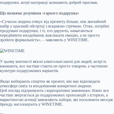
подарунки, котрі насправді залишають добрий присмак.
Що визначає розуміння «гарного подарунка»
«Сучасна людина очікує від презенту більше, ніж звичайний
набір у красивій обгортці з яскравою стрічкою. Отже, потрібні
продумані подарунки, і ті, хто дарують, намагаються
передбачити вподобання, викликати емоцію, а не просто
зробити формальність», – заявляють у WINETIME.
У цьому контексті якісні алкогольні напої для людей, котрі їх
вживають, все частіше стають не просто товаром, а частиною
культури подарункових варіантів.
Якщо вибирають спиртне як презент, він має відповідати
атмосфері свята та вподобанням конкретної людини.
Цей погляд підтримують і корпоративні замовники: бізнес все
частіше звертається до подарункових пропозицій з історією, а
маркетингові агенції замовляють набори, які посилюють меседж
бренду, наголошують у WINETIME.