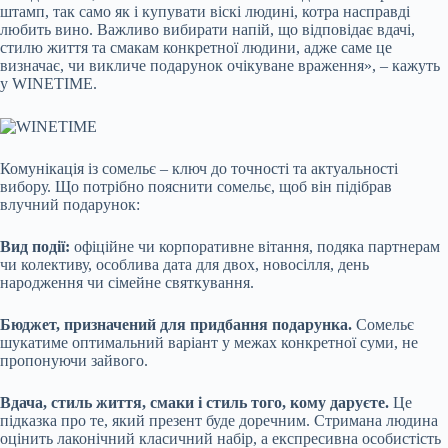
штамп, так само як і купувати віскі людині, котра насправді
любить вино. Важливо вибирати напій, що відповідає вдачі,
стилю життя та смакам конкретної людини, адже саме це
визначає, чи викличе подарунок очікуване враження», – кажуть
у WINETIME.
Комунікація із сомельє – ключ до точності та актуальності
вибору. Що потрібно пояснити сомельє, щоб він підібрав
влучний подарунок:
Вид події:
офіційне чи корпоративне вітання, подяка партнерам
чи колективу, особлива дата для двох, новосілля, день
народження чи сімейне святкування.
Бюджет, призначений для придбання подарунка.
Сомельє
шукатиме оптимальний варіант у межах конкретної суми, не
пропонуючи зайвого.
Вдача, стиль життя, смаки і стиль того, кому даруєте.
Це
підказка про те, який презент буде доречним. Стримана людина
оцінить лаконічний класичний набір, а експресивна особистість