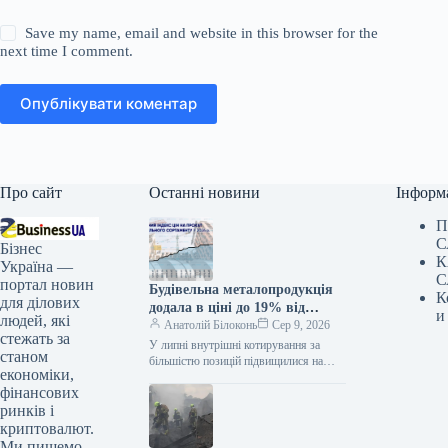
Save my name, email and website in this browser for the
next time I comment.
Опублікувати коментар
Про сайт
Останні новини
Інформ
П
С
Бізнес
К
Україна —
С
портал новин
Будівельна металопродукція
К
для ділових
додала в ціні до 19% від
и
людей, які
початку року
Анатолій Білоконь
Сер 9, 2026
стежать за
У липні внутрішні котирування за
станом
більшістю позицій підвищилися на
економіки,
0,5–1,7% За підсумками липня
фінансових
внутрішні ціни на металопрокат
будівельного сортаменту переважно…
ринків і
криптовалют.
Ми пишемо