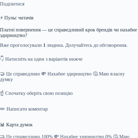
Поділитися
⚡ Пульс читачів
Платні повернення — це справедливий крок брендів чи нахабне
здирництво?
Вже проголосували
1
людина. Долучайтесь до обговорення.
👇 Натисніть на один з варіантів нижче
🤝 Це справедливо 💸 Нахабне здирництво 🤔 Маю власну
думку
☝️ Спочатку оберіть свою позицію
✏️ Написати коментар
📊 Карта думок
🤝 Це справедливо 100% 💸 Нахабне здирництво 0% 🤔 Маю