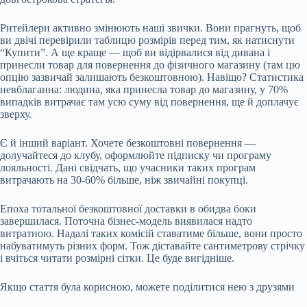
Ритейлери активно змінюють наші звички. Вони прагнуть, щоб
ви двічі перевірили таблицю розмірів перед тим, як натиснути
“Купити”. А ще краще — щоб ви відірвалися від дивана і
принесли товар для повернення до фізичного магазину (там цю
опцію зазвичай залишають безкоштовною). Навіщо? Статистика
невблаганна: людина, яка принесла товар до магазину, у 70%
випадків витрачає там усю суму від повернення, ще й доплачує
зверху.
Є й інший варіант. Хочете безкоштовні повернення —
долучайтеся до клубу, оформлюйте підписку чи програму
лояльності. Дані свідчать, що учасники таких програм
витрачають на 30-60% більше, ніж звичайні покупці.
Епоха тотальної безкоштовної доставки в обидва боки
завершилася. Поточна бізнес-модель виявилася надто
витратною. Надалі таких комісій ставатиме більше, вони просто
набуватимуть різних форм. Тож діставайте сантиметрову стрічку
і вчіться читати розмірні сітки. Це буде вигідніше.
Якщо стаття була корисною, можете поділитися нею з друзями