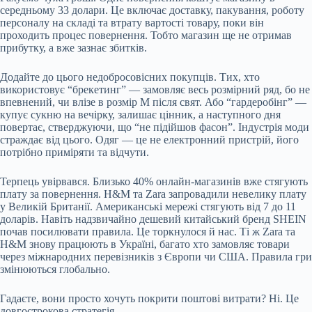
середньому 33 долари. Це включає доставку, пакування, роботу
персоналу на складі та втрату вартості товару, поки він
проходить процес повернення. Тобто магазин ще не отримав
прибутку, а вже зазнає збитків.
Додайте до цього недобросовісних покупців. Тих, хто
використовує “брекетинг” — замовляє весь розмірний ряд, бо не
впевнений, чи влізе в розмір М після свят. Або “гардеробінг” —
купує сукню на вечірку, залишає цінник, а наступного дня
повертає, стверджуючи, що “не підійшов фасон”. Індустрія моди
страждає від цього. Одяг — це не електронний пристрій, його
потрібно приміряти та відчути.
Терпець увірвався. Близько 40% онлайн-магазинів вже стягують
плату за повернення. H&M та Zara запровадили невелику плату
у Великій Британії. Американські мережі стягують від 7 до 11
доларів. Навіть надзвичайно дешевий китайський бренд SHEIN
почав посилювати правила. Це торкнулося й нас. Ті ж Zara та
H&M знову працюють в Україні, багато хто замовляє товари
через міжнародних перевізників з Європи чи США. Правила гри
змінюються глобально.
Гадаєте, вони просто хочуть покрити поштові витрати? Ні. Це
довгострокова стратегія.