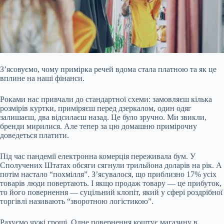
З’ясовуємо, чому примірка речей вдома стала платною та як це
вплине на наші фінанси.
Роками нас привчали до стандартної схеми: замовляєш кілька
розмірів куртки, приміряєш перед дзеркалом, один одяг
залишаєш, два відсилаєш назад. Це було зручно. Ми звикли,
бренди мирилися. Але тепер за цю домашню примірочну
доведеться платити.
Під час пандемії електронна комерція переживала бум. У
Сполучених Штатах обсяги сягнули трильйона доларів на рік. А
потім настало “похмілля”. З’ясувалося, що приблизно 17%
усіх
товарів люди повертають. І якщо продаж товару — це прибуток,
то його повернення — суцільний клопіт, який у сфері роздрібної
торгівлі називають “зворотною логістикою”.
Рахуємо чужі гроші. Одне повернення коштує магазину в