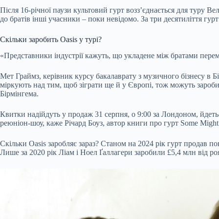
Після 16-річної паузи культовий гурт возз’єднається для туру Вел
до братів інші учасники – поки невідомо. За три десятиліття гурт
Скільки заробить Oasis у турі?
«Представники індустрії кажуть, що укладене між братами пере
Мет Граймз, керівник курсу бакалаврату з музичного бізнесу в Б
міркують над тим, щоб зіграти ще й у Європі, тож можуть зароби
Бірмінгема.
Квитки надійдуть у продаж 31 серпня, о 9:00 за Лондоном, йдетьс
реюніон-шоу, каже Річард Боуз, автор книги про гурт Some Might
Скільки Oasis заробляє зараз? Станом на 2024 рік гурт продав по
Лише за 2020 рік Ліам і Ноел Ґаллагери заробили £5,4 млн від роя