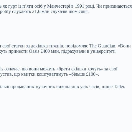
 як гурт із п’яти осіб у Манчестері в 1991 році. Чи приєднаються
Spotify слухають 21,6 млн слухачів щомісяця.
 свої статки за декілька тижнів, повідомляє The Guardian. «Вони
жуть принести Oasis £400 млн, підрахували в університеті
is означає, що вони можуть «брати скільки хочуть» за свої
рипустив, що квитки коштуватимуть «більше £100».
більш продаваних музичних виконавців усіх часів, пише Tatler.