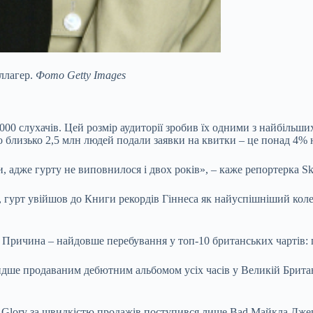
аллагер.
Фото Getty Images
000 слухачів. Цей розмір аудиторії зробив їх одними з найбільших 
близько 2,5 млн людей подали заявки на квитки – це понад 4% н
ики, адже гурту не виповнилося і двох років», – каже репортерка
 гурт увійшов до Книги рекордів Гіннеса як найуспішніший колек
 Причина – найдовше перебування у топ-10 британських чартів: п
видше продаваним дебютним альбомом усіх часів у Великій Брита
ng Glory за швидкістю продажів поступився лише Bad Майкла Дже