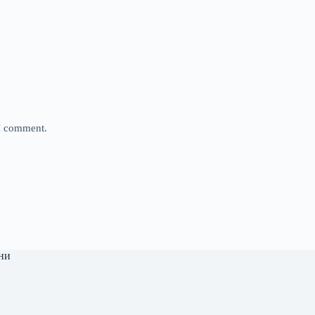
 I comment.
ни