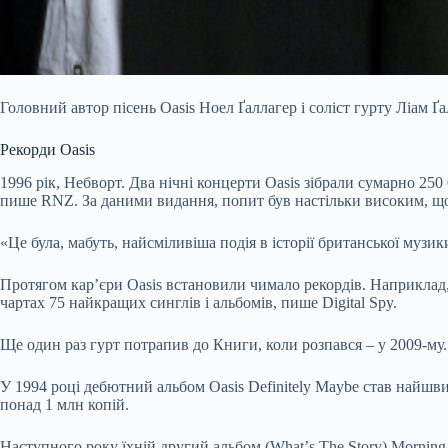
Головний автор пісень Oasis Ноел Ґаллагер і соліст гурту Ліам Ґ
Рекорди Oasis
1996 рік, Небворт. Два нічні концерти Oasis зібрали сумарно 250 
пише RNZ. За даними видання, попит був настільки високим, що 
«Це була, мабуть, найсміливіша подія в історії британської муз
Протягом карʼєри Oasis встановили чимало рекордів. Наприклад,
чартах 75 найкращих синглів і альбомів, пише Digital Spy.
Ще один раз гурт потрапив до Книги, коли розпався – у 2009-му.
У 1994 році дебютний альбом Oasis Definitely Maybe став найш
понад 1 млн копій.
Наступного року їхній другий альбом (Whatʼs The Story) Morni