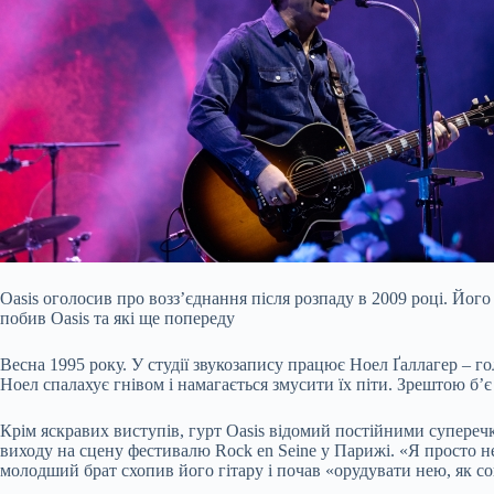
Oasis оголосив про возз’єднання після розпаду в 2009 році. Йог
побив Oasis та які ще попереду
Весна 1995 року. У студії звукозапису працює Ноел Ґаллагер – гол
Ноел спалахує гнівом і намагається змусити їх піти. Зрештою бʼє
Крім яскравих виступів, гурт Oasis відомий постійними суперечк
виходу на сцену фестивалю Rock en Seine у ​​Парижі. «Я просто 
молодший брат схопив його гітару і почав «орудувати нею, як с