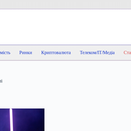
мість
Ринки
Криптовалюта
Телеком/IT/Медіа
Ста
лі