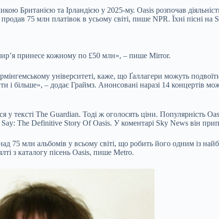
икою Британією та Ірландією у 2025-му. Oasis розпочав діяльність
 продав 75 млн платівок в усьому світі, пише NPR. Їхні пісні на 
мир’я принесе кожному по £50 млн», – пише Mirror.
ірмінгемському університеті, каже, що Ґаллагери можуть подвоїти
ти і більше», – додає Граймз. Анонсовані наразі 14 концертів мо
я у тексті The Guardian.
Тоді ж оголосять ціни. Популярність Oas
 Say: The Definitive Story Of Oasis. У коментарі Sky News він п
над 75 млн альбомів у всьому світі, що робить його одним із най
лті з каталогу пісень Oasis, пише Metro.