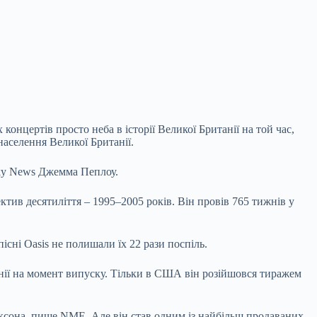
концертів просто неба в історії Великої Британії на той час,
аселення Великої Британії.
 Sky News Джемма Пеплоу.
тив десятиліття – 1995–2005 років. Він провів 765 тижнів у
існі Oasis не полишали їх 22 рази поспіль.
нії на момент випуску. Тільки в США він розійшовся тиражем
ксона, пише NME. Але він став одним із найбільш продаваних