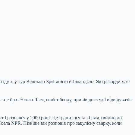
ці їдуть у тур Великою Британією й Ірландією. Які рекорди уже
е брат Ноела Ліам, соліст бенду, привів до студії відвідувачів.
 і розпався у 2009 році. Це трапилося за кілька хвилин до
оела NPR. Пізніше він розповів про закулісну сварку, коли