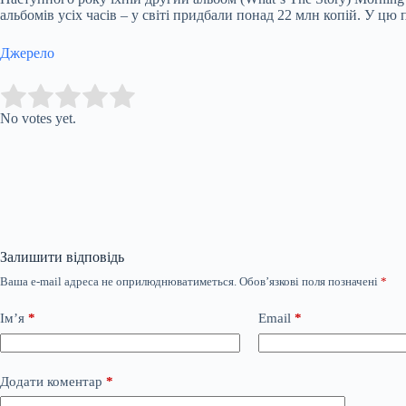
альбомів усіх часів – у світі придбали понад 22 млн копій. У цю 
Джерело
Submit Rating
Rate this item:
No votes yet.
Залишити відповідь
Ваша e-mail адреса не оприлюднюватиметься.
Обов’язкові поля позначені
*
Ім’я
*
Email
*
Додати коментар
*