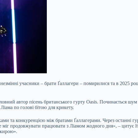
о незмінні учасники – брати Ґаллагери – помирилися та в 2025 ро
овний автор пісень британського гурту Oasis. Починається шум – ц
 Ліама по голові бітою для крикету.
ами та конкуренцією між братами Ґаллагерами. Через останні гурт
не міг продовжувати працювати з Ліамом жодного дня», – цитує Н
окирою».