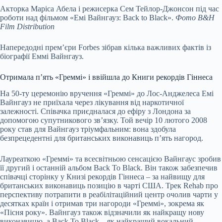
Акторка Маріса Абела і режисерка Сем Тейлор-Джонсон під час
роботи над фільмом «Емі Вайнгауз: Back to Black».
Фото B&H
Film Distribution
Напередодні прем’єри Forbes зібрав кілька важливих фактів із
біографії Еммі Вайнгауз.
Отримала п’ять «Греммі» і ввійшла до Книги рекордів Гіннеса
На 50-ту церемонію вручення «Греммі» до Лос-Анджелеса Емі
Вайнгауз не приїхала через лікування від наркотичної
залежності. Співачка приєдналася до ефіру з Лондона за
допомогою супутникового зв’язку. Той вечір 10 лютого 2008
року став для Вайнгауз тріумфальним: вона здобула
безпрецедентні для британських виконавиць п’ять нагород.
Лауреаткою «Греммі» та всесвітньою сенсацією Вайнгаус зробив
її другий і останній альбом Back To Black. Він також забезпечив
співачці сторінку у Книзі рекордів Гіннеса – за найвищу для
британських виконавиць позицію в чарті США. Трек Rehab про
перспективу потрапити в реабілітаційний центр очолив чарти у
десятках країн і отримав три нагороди «Греммі», зокрема як
«Пісня року». Вайнгауз також відзначили як найкращу нову
виконавицю, а Back To Black – як найкращий вокальний