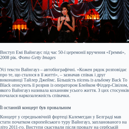
Виступ Емі Вайнгаус під час 50-ї церемонії вручення «Греммі»,
2008 рік.
Фото Getty Images
Усі тексти Вайнгауз – автобіографічні. «Кожен рядок розповідає
про те, що сталося в її житті», – зазначав співак і друг
виконавиці Тайлер Джеймс. Більшість пісень із альбому Back To
Black описують її розрив із оператором Блейком Філдер-Сівілом,
якого Вайнгауз називала коханням усього життя. З цих стосунків
почалася наркозалежність співачки.
Її останній концерт був провальним
Концерт у середньовічній фортеці Калемегдан у Белграді мав
стати початком європейського туру Вайнгауз, запланованого на
літо 2011-го. Виступи скасували після провалу на сербській