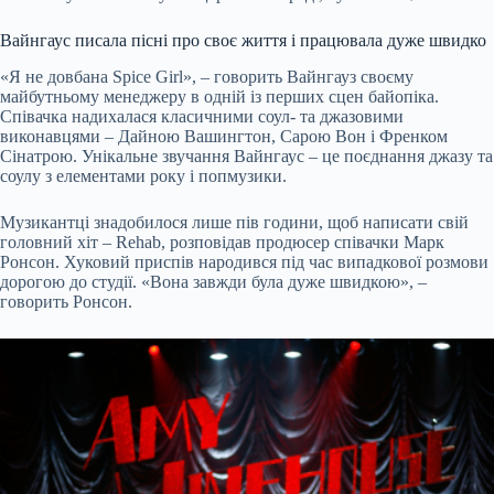
Вайнгаус писала пісні про своє життя і працювала дуже швидко
«Я не довбана Spice Girl», – говорить Вайнгауз своєму
майбутньому менеджеру в одній із перших сцен байопіка.
Співачка надихалася класичними соул- та джазовими
виконавцями – Дайною Вашингтон, Сарою Вон і Френком
Сінатрою. Унікальне звучання Вайнгаус – це поєднання джазу та
соулу з елементами року і попмузики.
Музикантці знадобилося лише пів години, щоб написати свій
головний хіт – Rehab, розповідав продюсер співачки Марк
Ронсон. Хуковий приспів народився під час випадкової розмови
дорогою до студії. «Вона завжди була дуже швидкою», –
говорить Ронсон.