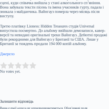
сцені, куди співачка вийшла у стані алкогольного сп’яніння.
Вона забувала тексти пісень та імена учасників гурту, падала і
зникала з майданчика. Вайнгауз померла через місяць після
виступу.
Третю платівку Lioness: Hidden Treasures студія Universal
випустила посмертно. До альбому ввійшли демозаписи, кавер-
версії та невидані оригінальні треки Вайнгауз. Дебютні продажі
були рекордними для Вайнгауз у Британії та США. Лише у
Британії за тиждень продали 194 000 копій альбому.
Джерело
Submit Rating
Rate this item:
No votes yet.
Залишити відповідь
Ваша e-mail адреса не оприлюднюватиметься.
Обов’язкові поля