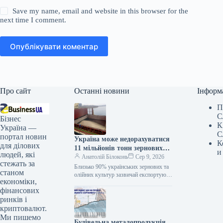
Save my name, email and website in this browser for the
next time I comment.
Опублікувати коментар
Про сайт
Останні новини
Інформ
П
С
Бізнес
К
Україна —
С
портал новин
Україна може недорахуватися
К
для ділових
11 мільйонів тонн зернових
и
людей, які
сховищ цієї осені
Анатолій Білоконь
Сер 9, 2026
стежать за
Близько 90% українських зернових та
станом
олійних культур зазвичай експортують
економіки,
через порти Чорного моря, які зараз
фінансових
перебувають під обстрілом. Через
постійні…
ринків і
криптовалют.
Ми пишемо
Будівельна металопродукція