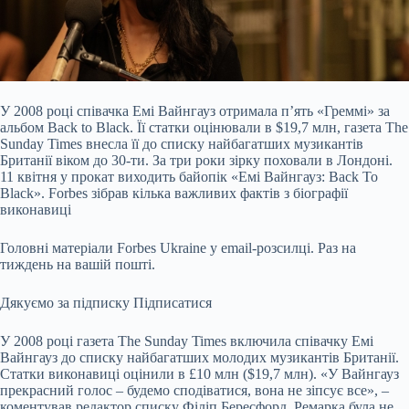
У 2008 році співачка Емі Вайнгауз отримала п’ять «Греммі» за
альбом Back to Black. Її статки оцінювали в $19,7 млн, газета The
Sunday Times внесла її до списку найбагатших музикантів
Британії віком до 30-ти. За три роки зірку поховали в Лондоні.
11 квітня у прокат виходить байопік «Емі Вайнгауз: Back To
Black». Forbes зібрав кілька важливих фактів з біографії
виконавиці
Головні матеріали Forbes Ukraine у email-розсилці. Раз на
тиждень на вашій пошті.
Дякуємо за підписку
Підписатися
У 2008 році газета The Sunday Times включила співачку Емі
Вайнгауз до списку найбагатших молодих музикантів Британії.
Статки виконавиці оцінили в £10 млн ($19,7 млн). «У Вайнгауз
прекрасний голос – будемо сподіватися, вона не зіпсує все», –
коментував редактор списку Філіп Бересфорд. Ремарка була не