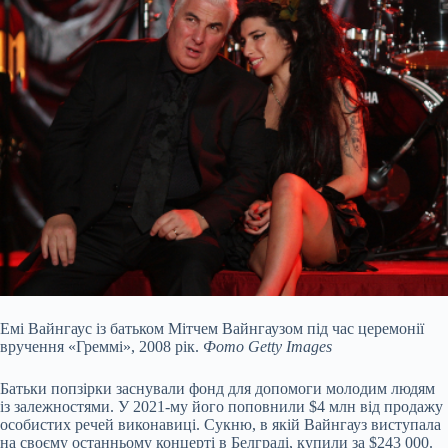
Емі Вайнгаус із батьком Мітчем Вайнгаузом під час церемонії
вручення «Греммі», 2008 рік.
Фото Getty Images
Батьки попзірки заснували фонд для допомоги молодим людям
із залежностями. У 2021-му його поповнили $4 млн від продажу
особистих речей виконавиці. Сукню, в якій Вайнгауз виступала
на своєму останньому концерті в Белграді, купили за $243 000.