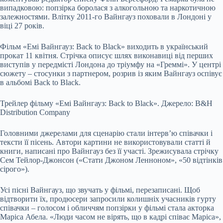
випадковою: попзірка боролася з алкогольною та наркотичною
залежностями. Влітку 2011-го Вайнгауз поховали в Лондоні у
віці 27 років.
Фільм «Емі Вайнгауз: Back to Black» виходить в український
прокат 11 квітня. Стрічка описує шлях виконавиці від перших
виступів у передмісті Лондона до тріумфу на «Греммі». У центрі
сюжету – стосунки з партнером, розрив із яким Вайнгауз оспівує
в альбомі Back to Black.
Трейлер фільму «Емі Вайнгауз: Back to Black». Джерело: В&H
Distribution Company
Головними джерелами для сценарію
стали
інтерв’ю співачки і
тексти її пісень. Автори картини не використовували статті й
книги, написані про Вайнгауз без її участі. Зрежисувала стрічку
Сем Тейлор-Джонсон («Стати Джоном Ленноном», «50 відтінків
сірого»).
Усі пісні Вайнгауз, що звучать у фільмі, перезаписані. Щоб
відтворити їх, продюсери запросили колишніх учасників гурту
співачки – голосом і обличчям попзірки у фільмі стала акторка
Маріса Абела. «Люди часом не вірять, що в кадрі співає Маріса»,