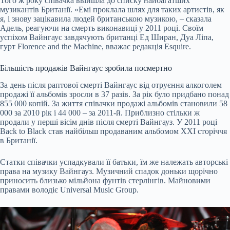
Того ж року співачка ввійшла до списку найбагатших
музикантів Британії. «Емі проклала шлях для таких артистів, як
я, і знову зацікавила людей британською музикою, – сказала
Адель, реагуючи на смерть виконавиці у 2011 році. Своїм
успіхом Вайнгаус завдячують британці Ед Ширан, Дуа Ліпа,
гурт Florence and the Machine, вважає редакція Esquire.
Більшість продажів Вайнгаус зробила посмертно
За день після раптової смерті Вайнгаус від отруєння алкоголем
продажі її альбомів зросли в 37 разів. За рік було придбано понад
855 000 копій. За життя співачки продажі альбомів становили 58
000 за 2010 рік і 44 000 – за 2011-й. Приблизно стільки ж
продали у перші вісім днів після смерті Вайнгауз. У 2011 році
Back to Black став найбільш продаваним альбомом XXI сторіччя
в Британії.
Статки співачки успадкували її батьки, їм же належать авторські
права на музику Вайнгауз. Музичний спадок доньки щорічно
приносить близько мільйона фунтів стерлінгів. Майновими
правами володіє Universal Music Group.