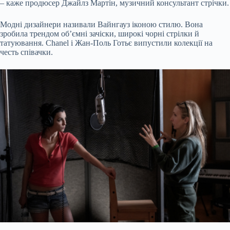
– каже продюсер Джайлз Мартін, музичний консультант стрічки.
Модні дизайнери називали Вайнгауз іконою стилю. Вона
зробила трендом об’ємні зачіски, широкі чорні стрілки й
татуювання. Chanel і Жан-Поль Готьє випустили колекції на
честь співачки.