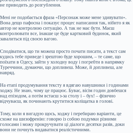
не приводить до розгублення.
Мені не подобається фраза «Персонаж може мене здивувати».
Вона дещо пафосна і показує процес написання так, нібито я як
автор не контролюю ситуацію. А так не має бути. Маєш
контролювати все, інакше це буде картковий будинок, який
завалиться під своєю вагою.
Сподіватися, що ти можеш просто почати писати, а текст сам
кудись тебе приведе і зрештою буде хорошим, – те саме, що
поїхати в Одесу, зайти у холодну воду і погребти в напрямку
Туреччини, думаючи, що допливеш. Може, й допливеш, але
навряд.
На етапі продумування тексту я вдягаю навушники і годинами
ходжу. Не знаю, чому це працює. Буває, вісім годин довбешся
над епізодом, а потім встаєш з‐за столу і – бух! – фізично
відчуваєш, як починають крутитися коліщатка в голові.
Тому, коли я вигадую щось, ходжу і перебираю варіанти, це
схоже на шизофренію: говорю із собою подумки різними
голосами і можу прокручувати ці діалоги десятки разів, доки
вони не почнуть видаватися реалістичними.