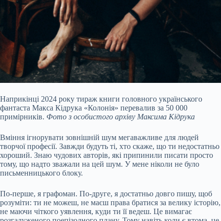
Наприкінці 2024 року тираж книги головного українського
фантаста Макса Кідрука «Колонія» перевалив за 50 000
примірників.
Фото з особистого архіву Максима Кідрука
Вміння ігнорувати зовнішній шум мегаважливе для людей
творчої професії. Завжди будуть ті, хто скаже, що ти недостатньо
хороший. Знаю чудових авторів, які припинили писати просто
тому, що надто зважали на цей шум. У мене ніколи не було
письменницького блоку.
По‐перше, я графоман. По‐друге, я достатньо довго пишу, щоб
розуміти: ти не можеш, не маєш права братися за велику історію,
не маючи чіткого уявлення, куди ти її ведеш. Це вимагає
розгалуженого поепізодного плану. Тому навіть коли є втома, це