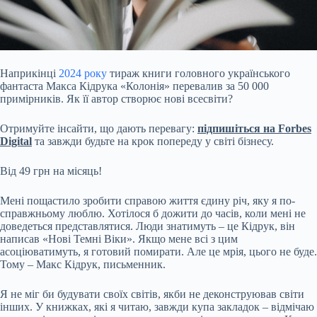
Наприкінці
2024 року
тираж книги головного українського
фантаста Макса Кідрука «Колонія» перевалив за 50 000
примірників. Як її автор створює нові всесвіти?
Отримуйте інсайти, що дають перевагу:
підпишіться на Forbes
Digital
та завжди будьте на крок попереду у світі бізнесу.
Від 49 грн на місяць!
Мені пощастило зробити справою життя єдину річ, яку я по‐
справжньому люблю. Хотілося б дожити до часів, коли мені не
доведеться представлятися. Люди знатимуть – це Кідрук, він
написав «Нові Темні Віки». Якщо мене всі з цим
асоціюватимуть, я готовий помирати. Але це мрія, цього не буде.
Тому – Макс Кідрук, письменник.
Я не міг би будувати своїх світів, якби не деконструював світи
інших. У книжках, які я читаю, завжди купа закладок – відмічаю