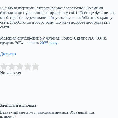
Будьмо відвертими: література має абсолютно нікчемний,
близький до нуля вплив на процеси у світі. Якби це було не так,
ми б зараз не переживали війну з однією з найбільших країн у
світі. Я роблю це просто тому, що мені подобається будувати
світи.
Матеріал опубліковано у журналі Forbes Ukraine №6 [33] за
грудень 2024 – січень
2025 року
.
Джерело
Submit Rating
Rate this item:
No votes yet.
Залишити відповідь
Ваша e-mail адреса не оприлюднюватиметься.
Обов’язкові поля
позначені
*