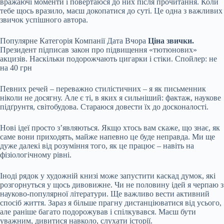
вражаючі моменти і повертаюся до них після прочитання. Коли
тебе щось вразило, маєш докопатися до суті. Це одна з важливих
звичок успішного автора.
Популярне
Категорія Компанії Дата Вчора
Ціна звички.
Президент підписав закон про підвищення «тютюнових»
акцизів. Наскільки подорожчають цигарки і стіки. Спойлер: не
на 40 грн
Певних речей – переважно стилістичних – я як письменник
ніколи не досягну. Але є ті, в яких я сильніший: фактаж, наукове
підґрунтя, світобудова. Стараюся довести їх до досконалості.
Нові ідеї просто зʼявляються. Якщо хтось вам скаже, що знає, як
саме вони приходять, майже напевно це буде неправда. Ми ще
дуже далекі від розуміння того, як це працює – навіть на
фізіологічному рівні.
Іноді рядок у художній книзі може запустити каскад думок, які
розгорнуться у щось дивовижне. Чи не половину ідей я черпаю з
науково‐популярної літератури. Ще важливо вести активний
спосіб життя. Зараз я більше прагну дистанціюватися від усього,
але раніше багато подорожував і спілкувався. Маєш бути
уважним, дивитися навколо, слухати історії.