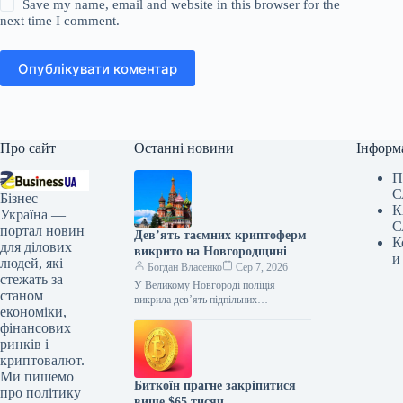
Save my name, email and website in this browser for the
next time I comment.
Опублікувати коментар
Про сайт
Останні новини
Інформ
П
С
Бізнес
К
Україна —
С
портал новин
Дев’ять таємних криптоферм
К
для ділових
викрито на Новгородщині
и
людей, які
Богдан Власенко
Сер 7, 2026
стежать за
У Великому Новгороді поліція
станом
викрила дев’ять підпільних
економіки,
майнінгових ферм. За версією
фінансових
слідства, їх організували четверо
місцевих жителів, які незаконно
ринків і
під’єднали
криптовалют.
Ми пишемо
Биткоїн прагне закріпитися
про політику
вище $65 тисяч