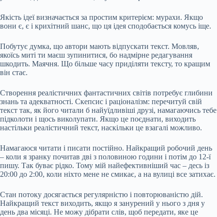
Якість ідеї визначається за простим критерієм: мурахи. Якщо
вони є, є і крихітний шанс, що ця ідея сподобається комусь іще.
Побутує думка, що автори мають відпускати текст. Мовляв,
якоїсь миті ти маєш зупинитися, бо надмірне редагування
шкодить. Маячня. Що більше часу приділяти тексту, то кращим
він стає.
Створення реалістичних фантастичних світів потребує глибини
знань та адекватності. Скепсис і раціоналізм: перечитуй свій
текст так, як його читали б найуїдливіші друзі, намагаючись тебе
підколоти і щось виколупати. Якщо це поєднати, виходить
настільки реалістичний текст, наскільки це взагалі можливо.
Намагаюся читати і писати постійно. Найкращий робочий день
– коли я зранку почитав дві з половиною години і потім до 12‐ї
пишу. Так буває рідко. Тому мій найефективніший час – десь із
20:00 до 2:00, коли ніхто мене не смикає, а на вулиці все затихає.
Стан потоку досягається регулярністю і повторюваністю дій.
Найкращий текст виходить, якщо я занурений у нього з дня у
день два місяці. Не можу дібрати слів, щоб передати, яке це