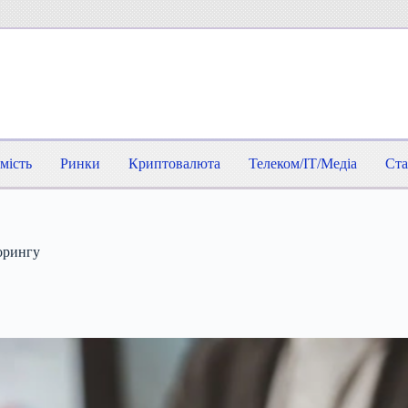
мість
Ринки
Криптовалюта
Телеком/IT/Медіа
Ста
орингу