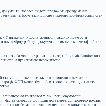
у, документи, що засвідчують продаж чи оренду майна,
ктуальними та формували цілісне уявлення про фінансовий стан
нку. У найкритичнішому сценарії – рахунок може бути
ити планомірну роботу з документацією, не чекаючи офіційного
новах – особа може потрапити до неофіційних міжбанківських
альністю, а практичною необхідністю.
й статус та підтвердити джерела отримання доходу, де
екларація ФОП мають бути обов’язково включені до пакету
лужби.
і з фінансовим контролем у 2026 році, обумовлені
 Частка операцій, що підлягають перевірці, щорічно зростає
ж детально розбиратися з кожним нетиповим випадком клієнта.