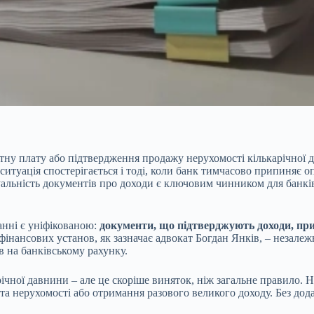
ітну плату або підтвердження продажу нерухомості кількарічної
д
итуація спостерігається і тоді, коли банк тимчасово припиняє оп
уальність документів про доходи є ключовим чинником для банкі
анні є уніфікованою:
документи, що підтверджують доходи, при
інансових установ, як зазначає адвокат Богдан Янків, – незалеж
 на банківському рахунку.
ної давнини – але це скоріше виняток, ніж загальне правило. На
кта нерухомості або отримання разового великого доходу. Без до