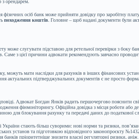
р з орендарем.
ля фізичних осіб банк може прийняти довідку про заробітну плат
ть
походження коштів
. Головне – щоб надані документи були а
ту може слугувати підставою для ретельної перевірки з боку ба
ів. Саме з цієї причини адвокати рекомендують завчасно провод
ку, можуть мати наслідки для рахунків в інших фінансових уста
ження актуальних підтверджувальних документів є не просто форм
ідповіді. Адвокат Богдан Янків радить першочергово пояснити сві
одження фінмоніторингу. Офіційна довідка з місця роботи або д
иною для блокування рахунку та передачі даних до податкової с
 України стають більш суворими: нові норми та ризики, пов’язан
ких установ та підготовкою відповідного законопроєкту №14327.
ля банків пріоритетніше знизити власні регуляторні ризики, ані