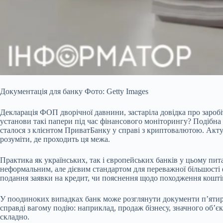
Документація для банку Фото: Getty Images
Декларація ФОП дворічної давнини, застаріла довідка про зароб
установи такі папери під час фінансового моніторингу? Подібна с
сталося з клієнтом ПриватБанку у справі з криптовалютою. Акт
розуміти, де проходить ця межа.
Практика як українських, так і європейських банків у цьому пит
неформальним, але дієвим стандартом для переважної більшості ф
подання заявки на кредит, чи пояснення щодо походження коштів
У поодиноких випадках банк може розглянути документи п’ятиріч
справді вагому подію: наприклад, продаж бізнесу, значного об’є
складно.