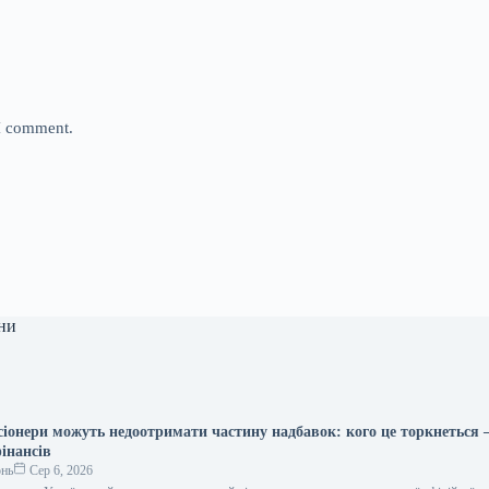
 I comment.
ни
іонери можуть недоотримати частину надбавок: кого це торкнеться
інансів
онь
Сер 6, 2026