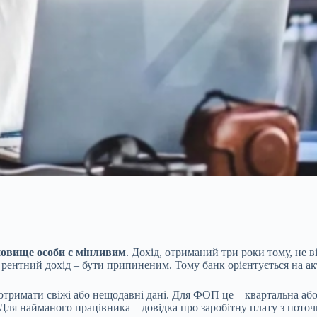
новище особи є мінливим
. Дохід, отриманий три роки тому, не 
рентний дохід – бути припиненим. Тому банк орієнтується на акт
тримати свіжі або нещодавні дані. Для ФОП це – квартальна або 
Для найманого працівника – довідка про заробітну плату з поточн