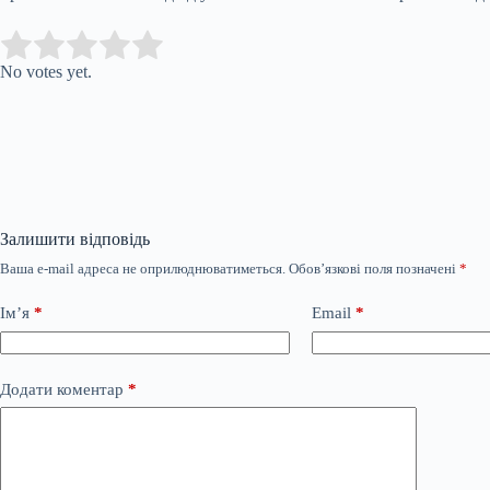
Submit Rating
Rate this item:
No votes yet.
Залишити відповідь
Ваша e-mail адреса не оприлюднюватиметься.
Обов’язкові поля позначені
*
Ім’я
*
Email
*
Додати коментар
*