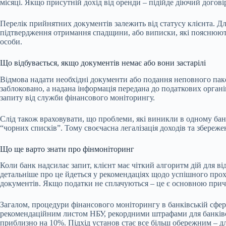
місяці. Якщо присутній дохід від оренди – підійде діючий догові
Перелік прийнятних документів залежить від статусу клієнта. Д
підтвердження отримання спадщини, або виписки, які пояснюю
особи.
Що відбувається, якщо документів немає або вони застарілі
Відмова надати необхідні документи або подання неповного паке
заблоковано, а надана інформація передана до податкових орган
запиту від служби фінансового моніторингу.
Слід також враховувати, що проблеми, які виникли в одному бан
“чорних списків”. Тому своєчасна легалізація доходів та збере
Що ще варто знати про фінмоніторинг
Коли банк надсилає запит, клієнт має чіткий алгоритм дій для в
детальніше про це йдеться у рекомендаціях щодо успішного прох
документів. Якщо податки не сплачуються – це є основною прич
Загалом, процедури фінансового моніторингу в банківській сфері
рекомендаційним листом НБУ, рекордними штрафами для банківсь
приблизно на 10%. Підхід установ стає все більш обережним – д