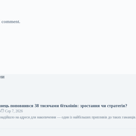
 I comment.
ни
нець поповнився 38 тисячами біткоїнів: зростання чи стратегія?
о
Сер 7, 2026
надійшло на адреси для накопичення — один із найбільших припливів до таких гаманців