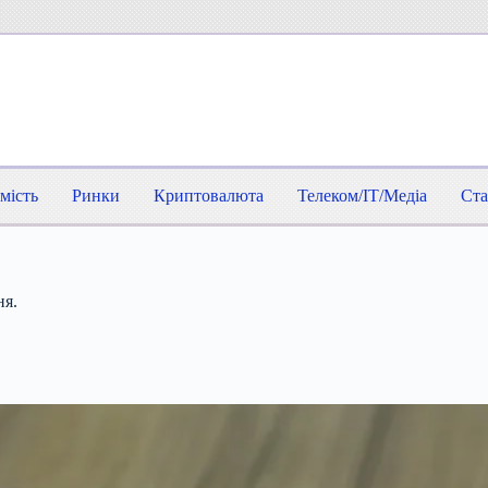
мість
Ринки
Криптовалюта
Телеком/IT/Медіа
Ста
ня.