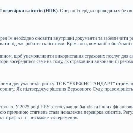
ї перевірки клієнтів (НПК)
. Операції нерідко проводяться без
ред їм необхідно оновити внутрішні документи та забезпечити р
ати під час роботи з клієнтами. Крім того, компанії зобов’язані
ином, щоб унеможливити використання страхових послуг для аноні
ори зосередяться саме на тому, як страховики виконали ці рекоме
жчими для учасників ринку. ТОВ “УКРФІНСТАНДАРТ” отримало шт
рингу. Як підтверджує рішення Верховного Суду, правомірність 
тролю. У 2025 році НБУ застосував до банків та інших фінансови
ою причиною стягнень стала неналежна перевірка клієнтів. Регу
х штрафів і 51 письмове застереження.