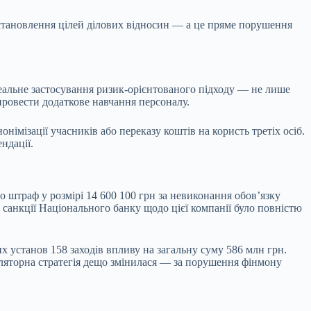
 встановлення цілей ділових відносин — а це пряме порушення
еальне застосування ризик-орієнтованого підходу — не лише
 провести додаткове навчання персоналу.
мізації учасників або переказу коштів на користь третіх осіб.
ндації.
раф у розмірі 14 600 100 грн за невиконання обов’язку
санкції Національного банку щодо цієї компанії було повністю
х установ 158 заходів впливу на загальну суму 586 млн грн.
ляторна стратегія дещо змінилася — за порушення фінмону