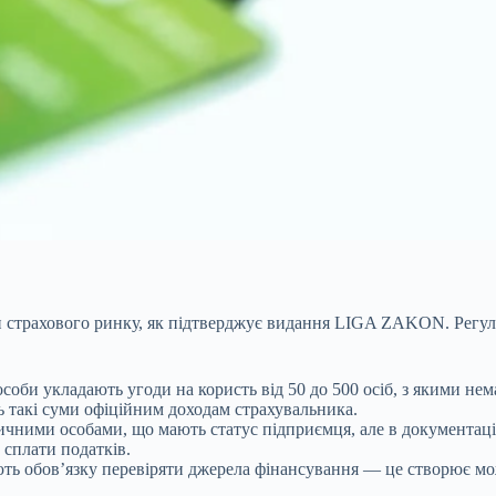
и страхового ринку, як підтверджує видання LIGA ZAKON. Регуля
соби укладають угоди на користь від 50 до 500 осіб, з якими нем
ь такі суми офіційним доходам страхувальника.
чними особами, що мають статус підприємця, але в документації
 сплати податків.
ь обов’язку перевіряти джерела фінансування — це створює мо