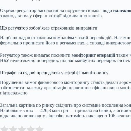
Окремо регулятор наголосив на порушенні вимог щодо
належно
законодавства у сфері протидії відмиванню коштів.
Що регулятор зобов’язав страховиків виправити
Нацбанк надав страховим компаніям чіткий перелік дій. Насампе
формально прописати його в регламентах, а справді використовув
Регулятор також вимагає посилити
моніторинг операцій
таким ч
НБУ недвозначно попередив: під час майбутніх перевірок інспект
Штрафи та судові прецеденти у сфері фінмоніторингу
Порушення вимог фінансового моніторингу стають дедалі доро
забезпечити належну організацію первинного фінансового моніто
підтверджено.
Загальна картина по ринку свідчить про системне посилення кон
Найбільше з них — 426,3 млн грн — припало на банки, а основн
відкликано лише одну ліцензію, натомість накладено 106 велики
Submit Rating
Rate this item: