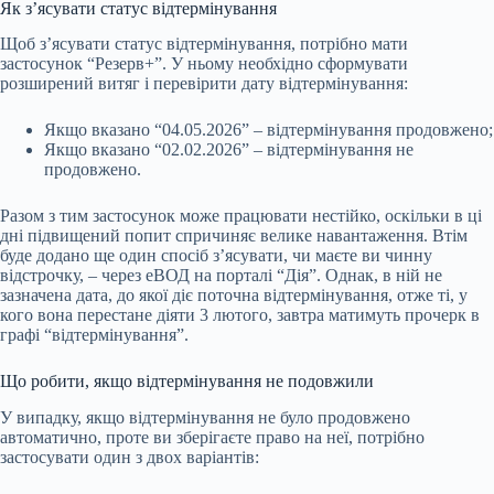
Як з’ясувати статус відтермінування
Щоб з’ясувати статус відтермінування, потрібно мати
застосунок “Резерв+”. У ньому необхідно сформувати
розширений витяг і перевірити дату відтермінування:
Якщо вказано “04.05.2026” – відтермінування продовжено;
Якщо вказано “02.02.2026” – відтермінування не
продовжено.
Разом з тим застосунок може працювати нестійко, оскільки в ці
дні підвищений попит спричиняє велике навантаження. Втім
буде додано ще один спосіб з’ясувати, чи маєте ви чинну
відстрочку, – через еВОД на порталі “Дія”. Однак, в ній не
зазначена дата, до якої діє поточна відтермінування, отже ті, у
кого вона перестане діяти 3 лютого, завтра матимуть прочерк в
графі “відтермінування”.
Що робити, якщо відтермінування не подовжили
У випадку, якщо відтермінування не було продовжено
автоматично, проте ви зберігаєте право на неї, потрібно
застосувати один з двох варіантів: