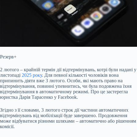
Резерв+
2 лютого – крайній термін дії відтермінувань, котрі були надані у
листопаді
2025 року
. Для певної кількості чоловіків вона
припинить діяти вже 3
лютого. Особи, які мають право на
відтермінування, повинні упевнитись, чи була подовжена їхня
відтермінування в автоматичному режимі. Про це застерегла
юристка Дарія Тарасенко у Facebook.
Згідно з її словами, 3 лютого строк дії частини автоматичних
відтермінувань від мобілізації буде завершено. Продовження
може відбуватися різними шляхами – автоматично або рішенням
комісії.