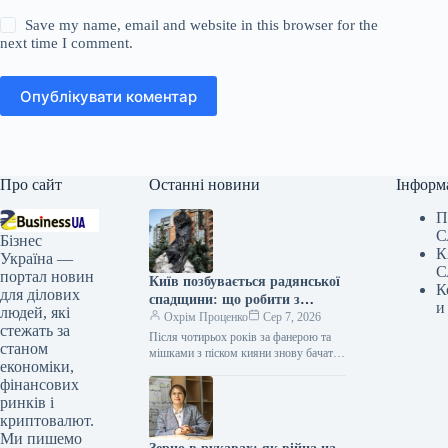
Save my name, email and website in this browser for the
next time I comment.
Опублікувати коментар
Про сайт
Останні новини
Інформ
П
С
Бізнес
К
Україна —
С
портал новин
Київ позбувається радянської
К
для ділових
спадщини: що робити з
и
людей, які
пам’ятниками?
Охрім Проценко
Сер 7, 2026
стежать за
Після чотирьох років за фанерою та
станом
мішками з піском кияни знову бачать
економіки,
памʼятники Лесі Українці, Миколі
фінансових
Лисенку, княгині Ользі та…
ринків і
криптовалют.
Ми пишемо