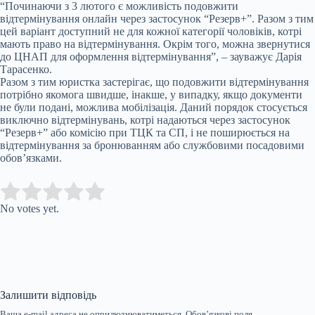
“Починаючи з 3 лютого є можливість подовжити
відтермінування онлайн через застосунок “Резерв+”. Разом з тим
цей варіант доступний не для кожної категорії чоловіків, котрі
мають право на відтермінування. Окрім того, можна звернутися
до ЦНАП для оформлення відтермінування”, – зауважує Дарія
Тарасенко.
Разом з тим юристка застерігає, що подовжити відтермінування
потрібно якомога швидше, інакше, у випадку, якщо документи
не були подані, можлива мобілізація. Даний порядок стосується
виключно відтермінувань, котрі надаються через застосунок
“Резерв+” або комісію при ТЦК та СП, і не поширюється на
відтермінування за бронюванням або службовими посадовими
обов’язками.
Submit Rating
Rate this item:
No votes yet.
Залишити відповідь
Ваша e-mail адреса не оприлюднюватиметься.
Обов’язкові поля