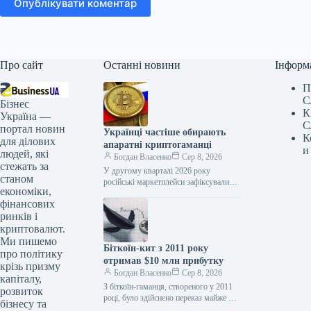
Опублікувати коментар
Про сайт
Останні новини
Інформ
П
С
Бізнес
К
Україна —
С
портал новин
Українці частіше обирають
К
для ділових
апаратні криптогаманці
и
людей, які
Богдан Власенко
Сер 8, 2026
стежать за
У другому кварталі 2026 року
станом
російські маркетплейси зафіксували
економіки,
значне зростання продажів апаратних
фінансових
криптогаманців. На платформі
«М.Відео» кількість проданих
ринків і
пристроїв
криптовалют.
Ми пишемо
Біткоїн-кит з 2011 року
про політику
отримав $10 млн прибутку
крізь призму
Богдан Власенко
Сер 8, 2026
капіталу,
З біткоїн-гаманця, створеного у 2011
розвиток
році, було здійснено переказ майже 50
бізнесу та
BTC загальною вартістю близько $3,2