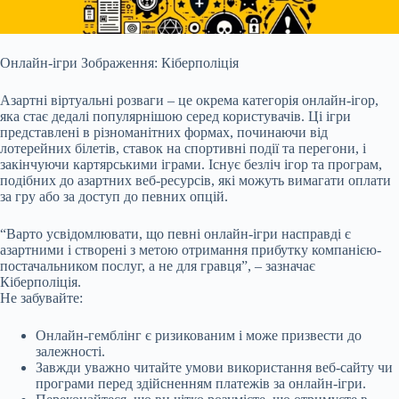
Онлайн-ігри Зображення: Кіберполіція
Азартні віртуальні розваги – це окрема категорія онлайн-ігор,
яка стає дедалі популярнішою серед користувачів. Ці ігри
представлені в різноманітних формах, починаючи від
лотерейних білетів, ставок на спортивні події та перегони, і
закінчуючи картярськими іграми. Існує безліч ігор та програм,
подібних до азартних веб-ресурсів, які можуть вимагати оплати
за гру або за доступ до певних опцій.
“Варто усвідомлювати, що певні онлайн-ігри насправді є
азартними і створені з метою отримання прибутку компанією-
постачальником послуг, а не для гравця”, – зазначає
Кіберполіція.
Не забувайте:
Онлайн-гемблінг є ризикованим і може призвести до
залежності.
Завжди уважно читайте умови використання веб-сайту чи
програми перед здійсненням платежів за онлайн-ігри.