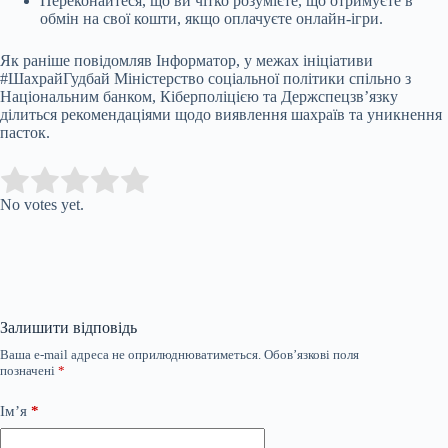
Переконайтеся, що ви чітко розумієте, що отримуєте в
обмін на свої кошти, якщо оплачуєте онлайн-ігри.
Як раніше повідомляв Інформатор, у межах ініціативи
#ШахрайГудбай Міністерство соціальної політики спільно з
Національним банком, Кіберполіцією та Держспецзв’язку
ділиться рекомендаціями щодо виявлення шахраїв та уникнення
пасток.
Submit Rating
Rate this item:
No votes yet.
Залишити відповідь
Ваша e-mail адреса не оприлюднюватиметься.
Обов’язкові поля
позначені
*
Ім’я
*