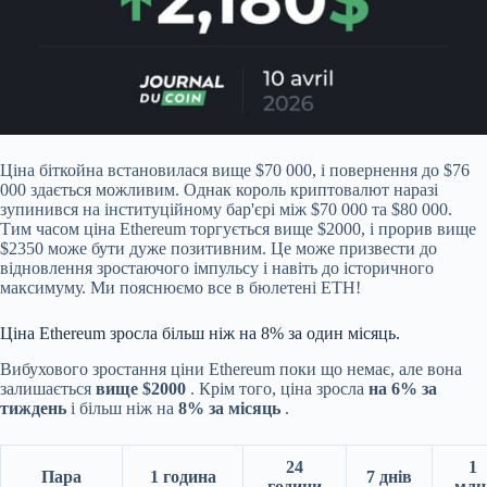
Ціна біткойна встановилася вище $70 000, і повернення до $76
000 здається можливим. Однак король криптовалют наразі
зупинився на інституційному бар'єрі між $70 000 та $80 000.
Тим часом ціна Ethereum торгується вище $2000, і прорив вище
$2350 може бути дуже позитивним. Це може призвести до
відновлення зростаючого імпульсу і навіть до історичного
максимуму. Ми пояснюємо все в бюлетені ETH!
Ціна Ethereum зросла більш ніж на 8% за один місяць.
Вибухового зростання ціни Ethereum поки що немає,
але вона
залишається
вище $2000
. Крім того, ціна зросла
на 6% за
тиждень
і більш ніж на
8% за місяць
.
24
1
Пара
1 година
7 днів
години
млн