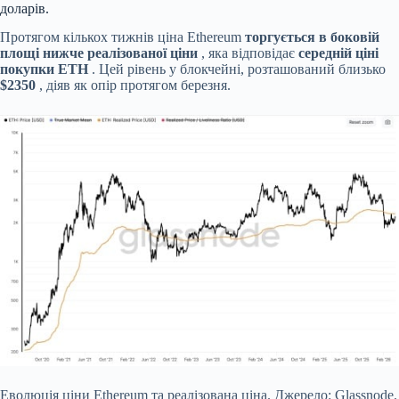
доларів.
Протягом кількох тижнів ціна Ethereum
торгується в боковій
площі нижче реалізованої ціни
, яка відповідає
середній ціні
покупки ETH
. Цей рівень у блокчейні, розташований близько
$2350
, діяв як опір протягом березня.
Еволюція ціни Ethereum та реалізована ціна. Джерело: Glassnode.