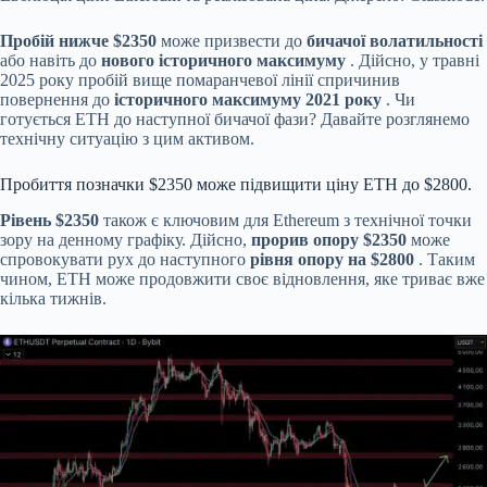
Пробій нижче $2350
може призвести до
бичачої волатильності
або навіть до
нового історичного максимуму
. Дійсно, у травні
2025 року пробій вище помаранчевої лінії спричинив
повернення до
історичного максимуму 2021 року
. Чи
готується ETH до наступної бичачої фази? Давайте розглянемо
технічну ситуацію з цим активом.
Пробиття позначки $2350 може підвищити ціну ETH до $2800.
Рівень $2350
також є ключовим для Ethereum з технічної точки
зору на денному графіку. Дійсно,
прорив опору $2350
може
спровокувати рух до наступного
рівня опору на $2800
. Таким
чином, ETH може продовжити своє відновлення, яке триває вже
кілька тижнів.