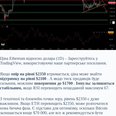
Ціна Ethereum відносно долара (1D) – Зареєструйтесь у
TradingView, використовуючи наше партнерське посилання.
Якщо
опір на рівні $2350
втримається, ціна може знайти
підтримку на рівні $2100
. А якщо тиск продавців буде
сильним, можливе
повернення до $1700
.
Імпульс залишиться
стабільним,
якщо RSI перевищить нещодавній максимум 67.
З технічної та блокчейн-точки зору, рівень $2350 є дуже
важливим. Якщо ETH перевищить $2350, може розпочатися
нова бичача фаза. Є підстави для оптимізму, оскільки Bitcoin
залишається вище $70 000, але все ж рекомендується бути