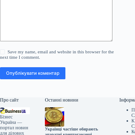
Save my name, email and website in this browser for the
next time I comment.
Опублікувати коментар
Про сайт
Останні новини
Інформ
П
С
Бізнес
К
Україна —
С
портал новин
Українці частіше обирають
К
для ділових
апаратні криптогаманці