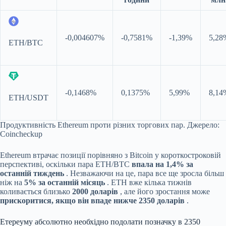
-0,004607%
-0,7581%
-1,39%
5,28
ETH/BTC
-0,1468%
0,1375%
5,99%
8,14
ETH/USDT
Продуктивність Ethereum проти різних торгових пар. Джерело:
Coincheckup
Ethereum втрачає позиції порівняно з Bitcoin у короткостроковій
перспективі, оскільки пара ETH/BTC
впала на 1,4% за
останній тиждень
. Незважаючи на це, пара все ще зросла більш
ніж на
5% за останній місяць
. ETH вже кілька тижнів
коливається близько
2000 доларів
, але його зростання може
прискоритися, якщо він впаде нижче 2350 доларів
.
Етереуму абсолютно необхідно подолати позначку в 2350