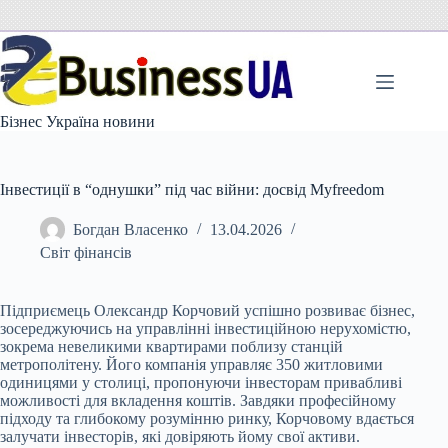
Перейти
до
вмісту
Бізнес Україна новини
Інвестиції в “однушки” під час війни: досвід Myfreedom
Богдан Власенко
13.04.2026
Світ фінансів
Підприємець Олександр Корчовий успішно розвиває бізнес,
зосереджуючись на управлінні інвестиційною нерухомістю,
зокрема невеликими квартирами поблизу станцій
метрополітену. Його компанія управляє 350 житловими
одиницями у столиці, пропонуючи інвесторам привабливі
можливості для вкладення коштів. Завдяки професійному
підходу та глибокому розумінню ринку, Корчовому вдається
залучати інвесторів, які довіряють йому свої активи.