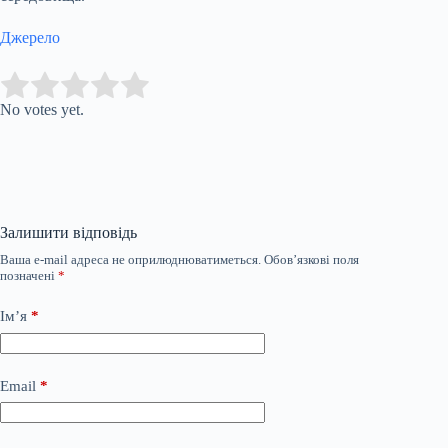
Джерело
Submit Rating
Rate this item:
No votes yet.
Залишити відповідь
Ваша e-mail адреса не оприлюднюватиметься.
Обов’язкові поля
позначені
*
Ім’я
*
Email
*