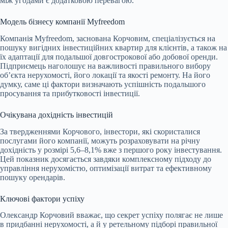
між угодами є додатковою перевагою.
Модель бізнесу компанії Myfreedom
Компанія Myfreedom, заснована Корчовим, спеціалізується на
пошуку вигідних інвестиційних квартир для клієнтів, а також на
їх адаптації для подальшої довгострокової або добової оренди.
Підприємець наголошує на важливості правильного вибору
об’єкта нерухомості, його локації та якості ремонту. На його
думку, саме ці фактори визначають успішність подальшого
просування та прибутковості інвестиції.
Очікувана дохідність інвестицій
За твердженнями Корчового, інвестори, які скористалися
послугами його компанії, можуть розраховувати на річну
дохідність у розмірі 5,6–8,1% вже з першого року інвестування.
Цей показник досягається завдяки комплексному підходу до
управління нерухомістю, оптимізації витрат та ефективному
пошуку орендарів.
Ключові фактори успіху
Олександр Корчовий вважає, що секрет успіху полягає не лише
в придбанні нерухомості, а й у ретельному підборі правильної