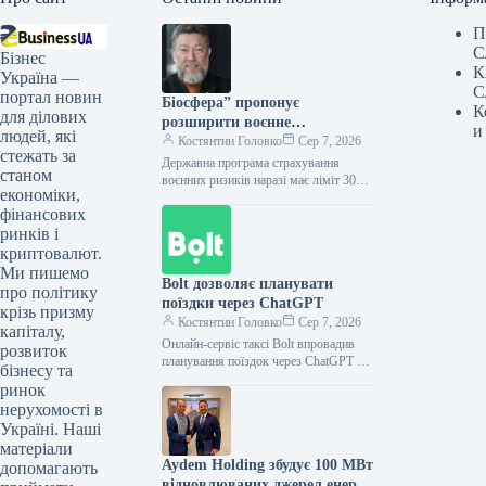
П
С
Бізнес
К
Україна —
С
портал новин
Біосфера” пропонує
К
для ділових
розширити воєнне
и
людей, які
страхування та ввести
Костянтин Головко
Сер 7, 2026
стежать за
мораторій на перевірки
Державна програма страхування
станом
воєнних ризиків наразі має ліміт 30
економіки,
млн грн на одну юридичну особу та
фінансових
поширюється лише на будівлі…
ринків і
криптовалют.
Ми пишемо
Bolt дозволяє планувати
про політику
поїздки через ChatGPT
крізь призму
Костянтин Головко
Сер 7, 2026
капіталу,
Онлайн-сервіс таксі Bolt впровадив
розвиток
планування поїздок через ChatGPT у
бізнесу та
всіх країнах, де присутня компанія,
ринок
зокрема й в Україні. Відтепер
нерухомості в
користувачі…
Україні. Наші
матеріали
Aydem Holding збудує 100 МВт
допомагають
відновлюваних джерел енергії