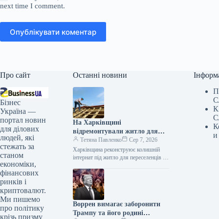
next time I comment.
Опублікувати коментар
Про сайт
Останні новини
Інформ
П
С
Бізнес
К
Україна —
С
портал новин
На Харківщині
К
для ділових
відремонтували житло для
и
людей, які
переселенців за ціною
Тетяна Павленко
Сер 7, 2026
стежать за
елітного комплексу
Харківщина реконструює колишній
станом
інтернат під житло для переселенців за
економіки,
майже 388 млн грн Департамент
фінансових
капітального будівництва Харківської
ОВА уклав договір…
ринків і
криптовалют.
Ми пишемо
Воррен вимагає заборонити
про політику
Трампу та його родині
крізь призму