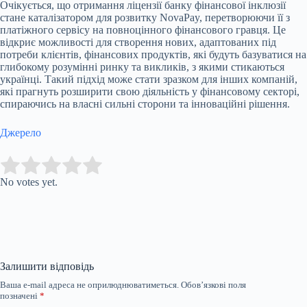
Очікується, що отримання ліцензії банку фінансової інклюзії
стане каталізатором для розвитку NovaPay, перетворюючи її з
платіжного сервісу на повноцінного фінансового гравця. Це
відкриє можливості для створення нових, адаптованих під
потреби клієнтів, фінансових продуктів, які будуть базуватися на
глибокому розумінні ринку та викликів, з якими стикаються
українці. Такий підхід може стати зразком для інших компаній,
які прагнуть розширити свою діяльність у фінансовому секторі,
спираючись на власні сильні сторони та інноваційні рішення.
Джерело
Submit Rating
Rate this item:
No votes yet.
Залишити відповідь
Ваша e-mail адреса не оприлюднюватиметься.
Обов’язкові поля
позначені
*