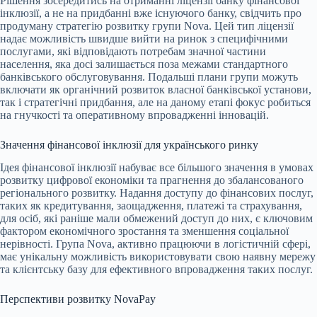
Рішення зосередитись на отриманні ліцензії банку фінансової
інклюзії, а не на придбанні вже існуючого банку, свідчить про
продуману стратегію розвитку групи Nova. Цей тип ліцензії
надає можливість швидше вийти на ринок з специфічними
послугами, які відповідають потребам значної частини
населення, яка досі залишається поза межами стандартного
банківського обслуговування. Подальші плани групи можуть
включати як органічний розвиток власної банківської установи,
так і стратегічні придбання, але на даному етапі фокус робиться
на гнучкості та оперативному впровадженні інновацій.
Значення фінансової інклюзії для українського ринку
Ідея фінансової інклюзії набуває все більшого значення в умовах
розвитку цифрової економіки та прагнення до збалансованого
регіонального розвитку. Надання доступу до фінансових послуг,
таких як кредитування, заощадження, платежі та страхування,
для осіб, які раніше мали обмежений доступ до них, є ключовим
фактором економічного зростання та зменшення соціальної
нерівності. Група Nova, активно працюючи в логістичній сфері,
має унікальну можливість використовувати свою наявну мережу
та клієнтську базу для ефективного впровадження таких послуг.
Перспективи розвитку NovaPay