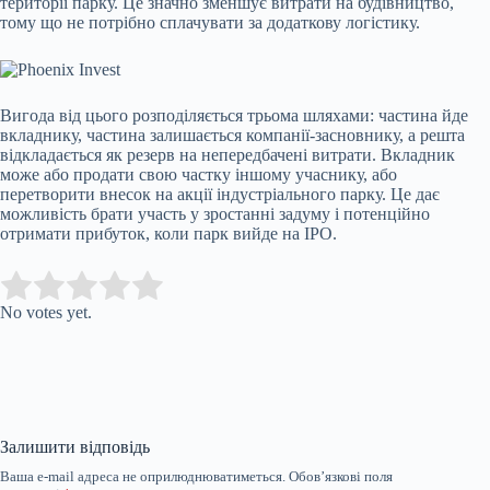
території парку. Це значно зменшує витрати на будівництво,
тому що не потрібно сплачувати за додаткову логістику.
Вигода від цього розподіляється трьома шляхами: частина йде
вкладнику, частина залишається компанії-засновнику, а решта
відкладається як резерв на непередбачені витрати. Вкладник
може або продати свою частку іншому учаснику, або
перетворити внесок на акції індустріального парку. Це дає
можливість брати участь у зростанні задуму і потенційно
отримати прибуток, коли парк вийде на IPO.
Submit Rating
Rate this item:
No votes yet.
Залишити відповідь
Ваша e-mail адреса не оприлюднюватиметься.
Обов’язкові поля