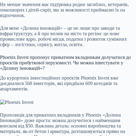
Не менше значення має підтримка родин загиблих, ветеранів,
онкохворих і дітей-сиріт, ми за можливості приймаємо їх на
відпочинок.
Для мене «Долина інновацій» – це не лише про заводи та
інфраструктуру, а й про вплив на місто та регіон: це нове
промислове ядро, робочі місця, податки і розвиток суміжних
сфер – логістики, сервісу, житла, освіти.
Phoenix Invest
пропонує приватним вкладникам долучатися до
проєктів прибуткової нерухомості. Чи можна інвестувати у
«Долину інновацій»?
До курортних інвестиційних проєктів
Phoenix Invest
вже
доєдналися 568 інвесторів, які придбали 609 котеджів та
апартаментів.
Пропозиція для приватних вкладників у Phoenix «Долина
Інновацій» дуже проста: можна долучитися з найменшим
внеском від $50. Важлива деталь: основні виробництва та
матеріали, як-от бетон і арматура, розташовуються прямо на