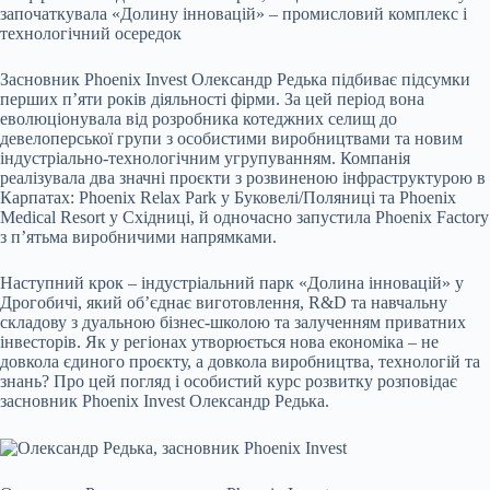
започаткувала «Долину інновацій» – промисловий комплекс і
технологічний осередок
Засновник
Phoenix Invest
Олександр Редька підбиває підсумки
перших п’яти років діяльності фірми. За цей період вона
еволюціонувала від розробника котеджних селищ до
девелоперської групи з особистими виробництвами та новим
індустріально-технологічним угрупуванням. Компанія
реалізувала два значні проєкти з розвиненою інфраструктурою в
Карпатах: Phoenix Relax Park у Буковелі/Поляниці та Phoenix
Medical Resort у Східниці, й одночасно запустила
Phoenix Factory
з п’ятьма виробничими напрямками.
Наступний крок – індустріальний парк «Долина інновацій» у
Дрогобичі, який об’єднає виготовлення, R&D та навчальну
складову з дуальною бізнес-школою та залученням приватних
інвесторів. Як у регіонах утворюється нова економіка – не
довкола єдиного проєкту, а довкола виробництва, технологій та
знань? Про цей погляд і особистий курс розвитку розповідає
засновник Phoenix Invest Олександр Редька.