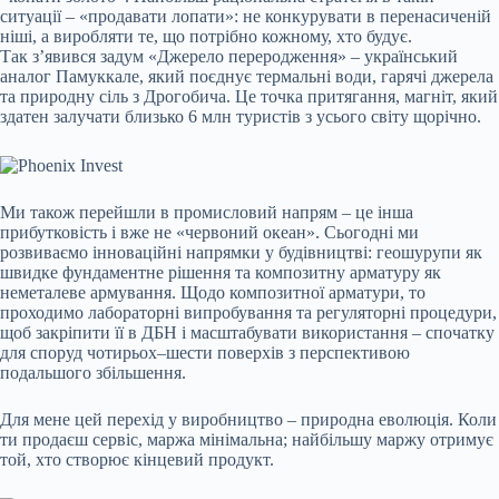
ситуації – «продавати лопати»: не конкурувати в перенасиченій
ніші, а виробляти те, що потрібно кожному, хто будує.
Так з’явився задум «Джерело переродження» – український
аналог Памуккале, який поєднує термальні води, гарячі джерела
та природну сіль з Дрогобича. Це точка притягання, магніт, який
здатен залучати близько 6 млн туристів з усього світу щорічно.
Ми також перейшли в промисловий напрям – це інша
прибутковість і вже не «червоний океан». Сьогодні ми
розвиваємо інноваційні напрямки у будівництві: геошурупи як
швидке фундаментне рішення та композитну арматуру як
неметалеве армування. Щодо композитної арматури, то
проходимо лабораторні випробування та регуляторні процедури,
щоб закріпити її в
ДБН
і масштабувати використання – спочатку
для споруд чотирьох–шести поверхів з перспективою
подальшого збільшення.
Для мене цей перехід у виробництво – природна еволюція. Коли
ти продаєш сервіс, маржа мінімальна; найбільшу маржу отримує
той, хто створює кінцевий продукт.