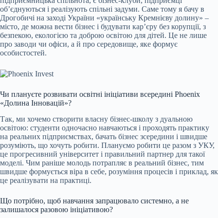
підприємницька спільнота, є бізнес-клуби, підприємці
об’єднуються і реалізують спільні задуми. Саме тому я бачу в
Дрогобичі на заході України «українську Кремнієву долину» –
місто, де можна вести бізнес і будувати кар’єру без корупції, з
безпекою, екологією та доброю освітою для дітей. Це не лише
про заводи чи офіси, а й про середовище, яке формує
особистостей.
Чи плануєте розвивати освітні ініціативи всередині Phoenix
«Долина Інновацій»?
Так, ми хочемо створити власну бізнес-школу з дуальною
освітою: студенти одночасно навчаються і проходять практику
на реальних підприємствах, бачать бізнес зсередини і швидше
розуміють, що хочуть робити. Плануємо робити це разом з УКУ,
це прогресивний університет і правильний партнер для такої
моделі. Чим раніше молодь потрапляє в реальний бізнес, тим
швидше формується віра в себе, розуміння процесів і приклад, як
це реалізувати на практиці.
Що потрібно, щоб навчання запрацювало системно, а не
залишалося разовою ініціативою?