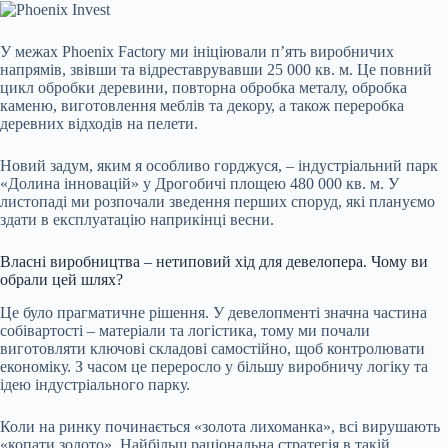
У межах Phoenix Factory ми ініціювали п’ять виробничих
напрямів, звівши та відреставрувавши 25 000 кв. м. Це повний
цикл обробки деревини, повторна обробка металу, обробка
каменю, виготовлення меблів та декору, а також переробка
деревних відходів на пелети.
Новий задум, яким я особливо горджуся, – індустріальний парк
«Долина інновацій» у Дрогобичі площею 480 000 кв. м. У
листопаді ми розпочали зведення перших споруд, які плануємо
здати в експлуатацію наприкінці весни.
Власні виробництва – нетиповий хід для девелопера. Чому ви
обрали цей шлях?
Це було прагматичне рішення. У девелопменті значна частина
собівартості – матеріали та логістика, тому ми почали
виготовляти ключові складові самостійно, щоб контролювати
економіку. З часом це переросло у більшу виробничу логіку та
ідею індустріального парку.
Коли на ринку починається «золота лихоманка», всі вирушають
«копати золото». Найбільш раціональна стратегія в такій