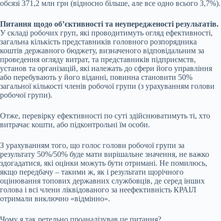
обсязі 371,2 млн грн (відносно більше, але все одно всього 3,7%).
Питання щодо об’єктивності та неупередженості результатів.
У складі робочих груп, які проводитимуть огляд ефективності,
загальна кількість представників головного розпорядника
коштів державного бюджету, визначеного відповідальним за
проведення огляду витрат, та представників підприємств,
установ та організацій, які належать до сфери його управління
або перебувають у його віданні, повинна становити 50%
загальної кількості членів робочої групи (з урахуванням голови
робочої групи).
Отже, перевірку ефективності по суті здійснюватимуть ті, хто
витрачає кошти, або підконтрольні їм особи.
З урахуванням того, що голос голови робочої групи за
результату 50%/50% буде мати вирішальне значення, не важко
здогадатися, які оцінки можуть бути отримані. Не помилюсь,
якщо передбачу – такими ж, як і результати щорічного
оцінювання топових державних службовців, де серед інших
голова і всі члени ліквідованого за неефективність КРАІЛ
отримали виключно «відмінно».
Чому я так ретельно проаналізував це питання?