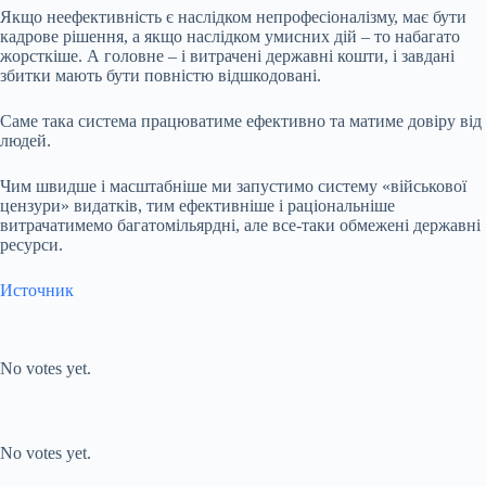
Якщо неефективність є наслідком непрофесіоналізму, має бути
кадрове рішення, а якщо наслідком умисних дій – то набагато
жорсткіше. А головне – і витрачені державні кошти, і завдані
збитки мають бути повністю відшкодовані.
Саме така система працюватиме ефективно та матиме довіру від
людей.
Чим швидше і масштабніше ми запустимо систему «військової
цензури» видатків, тим ефективніше і раціональніше
витрачатимемо багатомільярдні, але все-таки обмежені державні
ресурси.
Источник
Submit Rating
Rate this item:
No votes yet.
Submit Rating
Rate this item:
No votes yet.