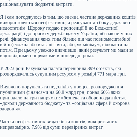
раціоналізувати бюджетні витрати.
Я і сам погоджуюсь із тим, що значна частина державних коштів
використовується неефективно, а реагування з боку держави є
недостатнім. Щороку подаю пропозиції й до Бюджетної
декларації, і до проєкту держбюджету України, вбачаючи у них
речі, фінансування яких (тим більше під час повномасштабної
війни) можна або взагалі зняти, або, як мінімум, відкласти на
потім. При цьому уважно вивчивши, який результат ми мали за
відповідними напрямками в попередні роки.
У 2023 році Рахункова палата перевірила 399 об’єктів, які
розпоряджались сукупним ресурсом у розмірі 771 млрд грн.
Виявлено порушень та недоліків у процесі розпорядження
публічними фінансами на 60,8 млрд грн, понад 60% яких
припадало на три напрямки: »безпека та обороноздатність»,
«доходи державного бюджету» та «соціальна сфера й охорона
здоров’я».
Частка неефективних видатків та коштів, використаних
неправомірно, 7,9% від суми перевірених витрат.