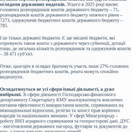
оглядами державних видатків.
Усього в 2025 році маємо
головних розпорядників коштів державного бюджету – 71,
розпорядників коштів державного бюджету нижчого рівня –
7273, одержувачів бюджетних коштів державного бюджету –
785.
І це тільки державні бюджети. Є ще місцеві бюджети, які
отримують також кошти з державного через субвенції, дотації
тощо, де загальна кількість розпорядників та одержувачів коштів
– 38 471 суб’єкт.
Отже, цьогоріч в оглядах братимуть участь лише 27% головних
розпорядників бюджетних коштів, решта можуть спокійно
видихнути.
Оглядатимуться не усі сфери їхньої діяльності, а дуже
вибіркові.
Зі сфери діяльності Господарсько-фінансового
департаменту Секретаріату КМУ аналізуватимуть виключно
питання ефективності використання коштів, спрямованих на
міжнаціональні відносини, релігію та захист прав корінних
народів та національних меншин. У сфері Мінагропроду –
роботу ВНЗ аграрного спрямування та геопросторові дані. ДУС
– виготовлення державних нагород, футлярів та документів до
них, а також виплату державних премій.