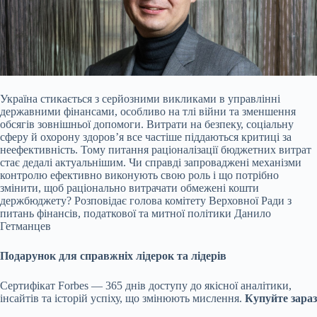
Україна стикається з серйозними викликами в управлінні
державними фінансами, особливо на тлі війни та зменшення
обсягів зовнішньої допомоги. Витрати на безпеку,
соціальну
сферу й охорону здоров’я все частіше піддаються критиці за
неефективність. Тому питання раціоналізації бюджетних витрат
стає дедалі актуальнішим. Чи справді запроваджені механізми
контролю ефективно виконують свою роль і що потрібно
змінити, щоб раціонально витрачати обмежені кошти
держбюджету? Розповідає голова комітету Верховної Ради з
питань фінансів, податкової та митної політики Данило
Гетманцев
Подарунок для справжніх лідерок та лідерів
Сертифікат Forbes — 365 днів доступу до якісної аналітики,
інсайтів та історій успіху, що змінюють мислення.
Купуйте зараз