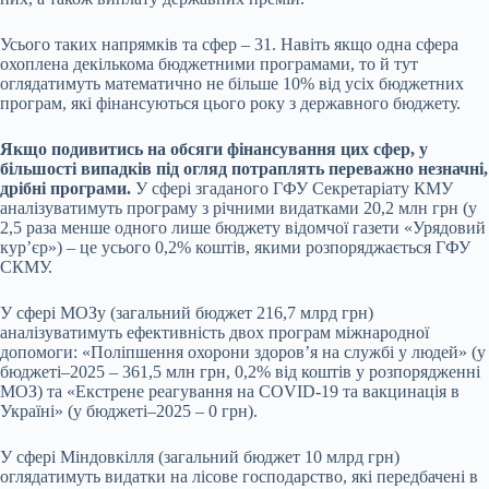
Усього таких напрямків та сфер – 31. Навіть якщо одна сфера
охоплена декількома бюджетними програмами, то й тут
оглядатимуть математично не більше 10% від усіх бюджетних
програм, які фінансуються цього року з державного бюджету.
Якщо подивитись на обсяги фінансування цих сфер, у
більшості випадків під огляд потраплять переважно незначні,
дрібні програми.
У сфері згаданого ГФУ Секретаріату КМУ
аналізуватимуть програму з річними видатками 20,2 млн грн (у
2,5 раза менше одного лише бюджету відомчої газети «Урядовий
кур’єр») – це усього 0,2% коштів, якими розпоряджається ГФУ
СКМУ.
У сфері МОЗу (загальний бюджет 216,7 млрд грн)
аналізуватимуть ефективність двох програм міжнародної
допомоги: «Поліпшення охорони здоров’я на службі у людей» (у
бюджеті–2025 – 361,5 млн грн, 0,2% від коштів у розпорядженні
МОЗ) та «Екстрене реагування на COVID-19 та вакцинація в
Україні» (у бюджеті–2025 – 0 грн).
У сфері Міндовкілля (загальний бюджет 10 млрд грн)
оглядатимуть видатки на лісове господарство, які передбачені в