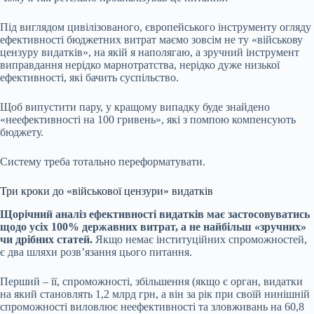
Під виглядом цивілізованого, європейського інструменту огляду
ефективності бюджетних витрат маємо зовсім не ту «військову
цензуру видатків», на якій я наполягаю, а зручний інструмент
виправдання нерідко марнотратства, нерідко дуже низької
ефективності, які бачить суспільство.
Щоб випустити пару, у кращому випадку буде знайдено
«неефективності на 100 гривень», які з помпою компенсують
бюджету.
Систему треба тотально переформатувати.
Три кроки до «військової цензури» видатків
Щорічний аналіз ефективності видатків має застосовуватись
щодо усіх 100% державних витрат, а не найбільш «зручних»
чи дрібних статей.
Якщо немає інституційних спроможностей,
є два шляхи розвʼязання цього питання.
Перший – її, спроможності, збільшення (якщо є орган, видатки
на який становлять 1,2 млрд грн, а він за рік при своїй нинішній
спроможності виловлює неефективності та зловживань на 60,8