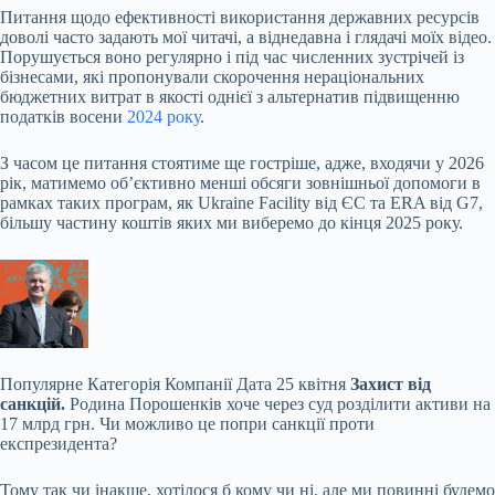
Питання щодо ефективності використання державних ресурсів
доволі часто задають мої читачі, а віднедавна і глядачі моїх відео.
Порушується воно регулярно і під час численних зустрічей із
бізнесами, які пропонували скорочення нераціональних
бюджетних витрат в якості однієї з альтернатив підвищенню
податків восени
2024 року
.
З часом це питання стоятиме ще гостріше, адже, входячи у 2026
рік, матимемо об’єктивно менші обсяги зовнішньої допомоги в
рамках таких програм, як Ukraine Facility від ЄС та ERA від G7,
більшу частину коштів яких ми виберемо до кінця 2025 року.
Популярне
Категорія Компанії Дата 25 квітня
Захист від
санкцій.
Родина Порошенків хоче через суд розділити активи на
17 млрд грн. Чи можливо це попри санкції проти
експрезидента?
Тому так чи інакше, хотілося б кому чи ні, але ми повинні будемо