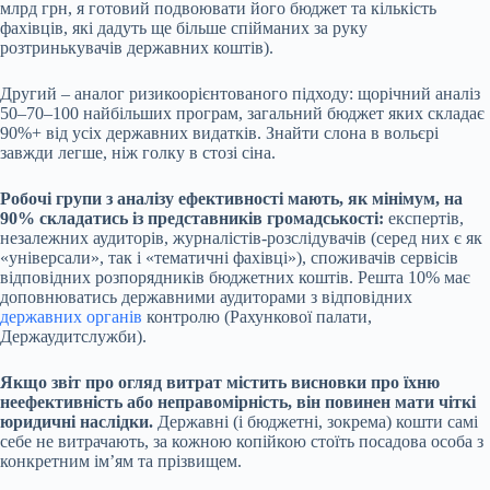
млрд грн, я готовий подвоювати його бюджет та кількість
фахівців, які дадуть ще більше спійманих за руку
розтринькувачів державних коштів).
Другий – аналог ризикоорієнтованого підходу: щорічний аналіз
50–70–100 найбільших програм, загальний бюджет яких складає
90%+ від усіх державних видатків. Знайти слона в вольєрі
завжди легше, ніж голку в стозі сіна.
Робочі групи з аналізу ефективності мають, як мінімум, на
90% складатись із представників громадськості:
експертів,
незалежних аудиторів, журналістів-розслідувачів (серед них є як
«універсали», так і «тематичні фахівці»), споживачів сервісів
відповідних розпорядників бюджетних коштів. Решта 10% має
доповнюватись державними аудиторами з відповідних
державних органів
контролю (Рахункової палати,
Держаудитслужби).
Якщо звіт про огляд витрат містить висновки про їхню
неефективність або неправомірність, він повинен мати чіткі
юридичні наслідки.
Державні (і бюджетні, зокрема) кошти самі
себе не витрачають, за кожною копійкою стоїть посадова особа з
конкретним ім’ям та прізвищем.