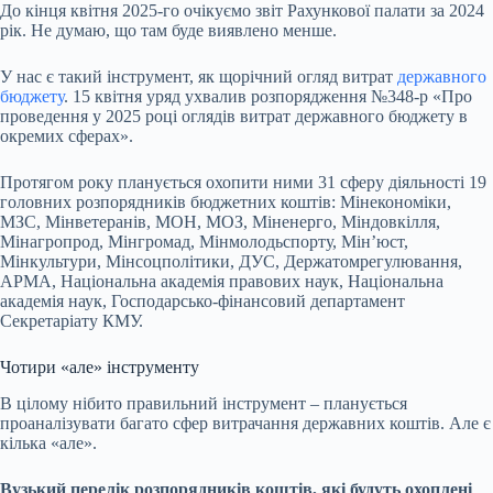
До кінця квітня 2025-го очікуємо звіт Рахункової палати за 2024
рік. Не думаю, що там буде виявлено менше.
У нас є такий інструмент, як щорічний огляд витрат
державного
бюджету
. 15 квітня уряд ухвалив розпорядження №348-р «Про
проведення у 2025 році оглядів витрат державного бюджету в
окремих сферах».
Протягом року планується охопити ними 31 сферу діяльності 19
головних розпорядників бюджетних коштів: Мінекономіки,
МЗС, Мінветеранів, МОН, МОЗ, Міненерго, Міндовкілля,
Мінагропрод, Мінгромад, Мінмолодьспорту, Мінʼюст,
Мінкультури, Мінсоцполітики,
ДУС
, Держатомрегулювання,
АРМА, Національна академія правових наук, Національна
академія наук, Господарсько-фінансовий департамент
Секретаріату КМУ.
Чотири «але» інструменту
В цілому нібито правильний інструмент – планується
проаналізувати багато сфер витрачання державних коштів. Але є
кілька «але».
Вузький перелік розпорядників коштів, які будуть охоплені