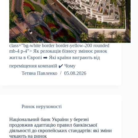
class=”bg-white border border-yellow-200 rounded
mb-4 p-4″> Як релокація бізнесу змінює ринок
житла в Європі ➡️ Які країни виграють від
переміщення компаній ✔️ Чому
Тетяна Павленко
05.08.2026
Ринок нерухомості
Національний банк України у березні
продовжив адаптацію правил банківської
діяльності до європейських стандартів: які зміни
чекають на ринок