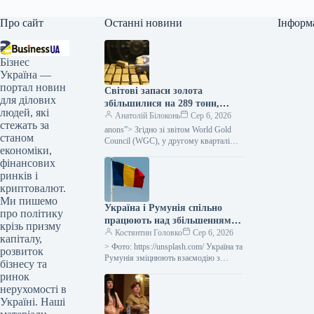
Про сайт
Останні новини
Інформ
Бізнес
Україна —
портал новин
Світові запаси золота
для ділових
збільшилися на 289 тонн,
людей, які
Росія виступила основним
Анатолій Білоконь
Сер 6, 2026
стежать за
продавцем — WGC — Мінфін
anons”> Згідно зі звітом World Gold
станом
Council (WGC), у другому кварталі
економіки,
2026 року центральні банки та
фінансових
державні установи наростили свої…
ринків і
криптовалют.
Ми пишемо
Україна і Румунія спільно
про політику
працюють над збільшенням
крізь призму
пропускної спроможності
Костянтин Головко
Сер 6, 2026
капіталу,
порту Констанца
> Фото: https://unsplash.com/ Україна та
розвиток
Румунія зміцнюють взаємодію з
бізнесу та
метою забезпечення вивезення
ринок
української сільськогосподарської
нерухомості в
продукції через румунську гавань
Україні. Наші