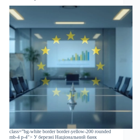
class=”bg-white border border-yellow-200 rounded
mb-4 p-4″> У березні Національний банк