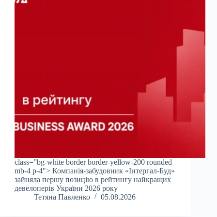
class=”bg-white border border-yellow-200 rounded
mb-4 p-4″> Компанія-забудовник «Інтергал-Буд»
зайняла першу позицію в рейтингу найкращих
девелоперів України 2026 року
Тетяна Павленко
05.08.2026