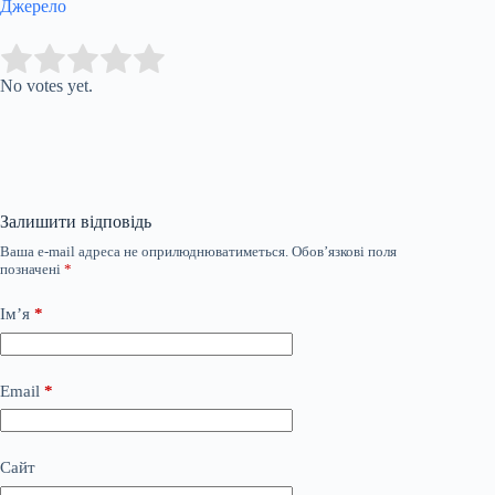
Джерело
Submit Rating
Rate this item:
No votes yet.
Залишити відповідь
Ваша e-mail адреса не оприлюднюватиметься.
Обов’язкові поля
позначені
*
Ім’я
*
Email
*
Сайт