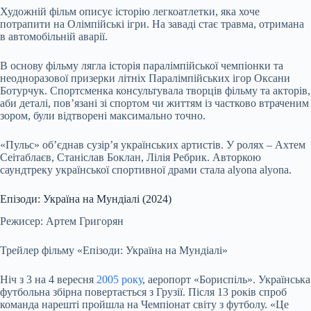
Художній фільм описує історію легкоатлетки, яка хоче
потрапити на Олімпійські ігри. На заваді стає травма, отримана
в автомобільній аварії.
В основу фільму лягла історія паралімпійської чемпіонки та
неодноразової призерки літніх Паралімпійських ігор Оксани
Ботурчук. Спортсменка консультувала творців фільму та акторів,
аби деталі, пов’язані зі спортом чи життям із частково втраченим
зором, були відтворені максимально точно.
«Пульс» об’єднав сузір’я українських артистів. У ролях – Ахтем
Сеітаблаєв, Станіслав Боклан, Лілія Ребрик. Авторкою
саундтреку української спортивної драми стала alyona alyona.
Епізоди: Україна на Мундіалі (2024)
Режисер: Артем Григорян
Трейлер фільму «Епізоди: Україна на Мундіалі»
Ніч з 3 на 4 вересня
2005 року
, аеропорт «Бориспіль». Українська
футбольна збірна повертається з Грузії. Після 13 років спроб
команда нарешті пройшла на Чемпіонат світу з футболу. «Це