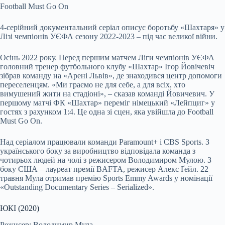
Football Must Go On
4-серійний документальний серіал описує боротьбу «Шахтаря» у
Лізі чемпіонів УЄФА сезону 2022-2023 – під час великої війни.
Осінь 2022 року. Перед першим матчем Ліги чемпіонів УЄФА
головний тренер футбольного клубу «Шахтар» Ігор Йовічевіч
зібрав команду на «Арені Львів», де знаходився центр допомоги
переселенцям. «Ми граємо не для себе, а для всіх, хто
вимушений жити на стадіоні», – сказав команді Йовичевич. У
першому матчі ФК «Шахтар» переміг німецький «Лейпциг» у
гостях з рахунком 1:4. Це одна зі сцен, яка увійшла до Football
Must Go On.
Над серіалом працювали команди Paramount+ і CBS Sports. З
українського боку за виробництво відповідала команда з
чотирьох людей на чолі з режисером Володимиром Мулою. З
боку США – лауреат премії BAFTA, режисер Алекс Ґейл. 22
травня Мула отримав премію Sports Emmy Awards у номінації
«Outstanding Documentary Series – Serialized».
ЮКІ (2020)
Режисер: Володимир Мула