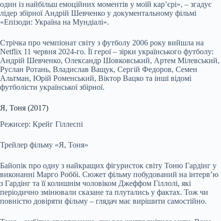
один із найбільш емоційних моментів у моїй карʼєрі», – згадує
лідер збірної Андрій Шевченко у документальному фільмі
«Епізоди: Україна на Мундіалі».
Стрічка про чемпіонат світу з футболу 2006 року вийшла на
Netflix 11 червня 2024-го. Її герої – зірки українського футболу:
Андрій Шевченко, Олександр Шовковський, Артем Мілевський,
Руслан Ротань, Владислав Ващук, Сергій Федоров, Семен
Альтман, Юрій Роменський, Віктор Вацко та інші відомі
футболісти української збірної.
Я, Тоня (2017)
Режисер: Крейг Гіллеспі
Трейлер фільму «Я, Тоня»
Байопік про одну з найкращих фігуристок світу Тоню Гардінг у
виконанні Марго Роббі. Сюжет фільму побудований на інтерв’ю
з Гардінг та її колишнім чоловіком Джеффом Гіллолі, які
періодично змінювали сказане та плутались у фактах. Тож чи
повністю довіряти фільму – глядач має вирішити самостійно.