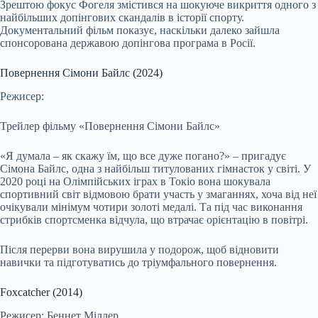
Зрештою фокус Фогеля змістився на шокуюче викриття одного з
найбільших допінгових скандалів в історії спорту.
Документальний фільм показує, наскільки далеко зайшла
спонсорована державою допінгова програма в Росії.
Повернення Сімони Байлс (2024)
Режисер:
Трейлер фільму «Повернення Сімони Байлс»
«Я думала – як скажу їм, що все дуже погано?» – пригадує
Сімона Байлс, одна з найбільш титулованих гімнасток у світі. У
2020 році на Олімпійських іграх в Токіо вона шокувала
спортивний світ відмовою брати участь у змаганнях, хоча від неї
очікували мінімум чотири золоті медалі. Та під час виконання
стрибків спортсменка відчула, що втрачає орієнтацію в повітрі.
Після перерви вона вирушила у подорож, щоб відновити
навички та підготуватись до тріумфального повернення.
Foxcatcher (2014)
Режисер: Беннет Міллер