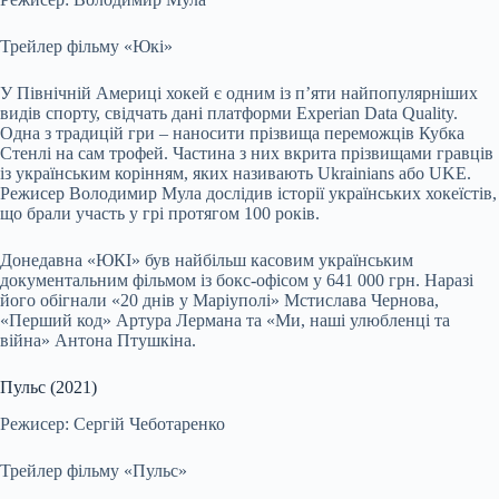
Трейлер фільму «Юкі»
У Північній Америці хокей є одним із п’яти найпопулярніших
видів спорту, свідчать дані платформи Experian Data Quality.
Одна з традицій гри – наносити прізвища переможців Кубка
Стенлі на сам трофей. Частина з них вкрита прізвищами гравців
із українським корінням, яких називають Ukrainians або UKE.
Режисер Володимир Мула дослідив історії українських хокеїстів,
що брали участь у грі протягом 100 років.
Донедавна «ЮКІ» був найбільш касовим українським
документальним фільмом із бокс-офісом у 641 000 грн. Наразі
його обігнали «20 днів у Маріуполі» Мстислава Чернова,
«Перший код» Артура Лермана та «Ми, наші улюбленці та
війна» Антона Птушкіна.
Пульс (2021)
Режисер: Сергій Чеботаренко
Трейлер фільму «Пульс»