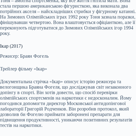
Тоня – амбітна спортсменка, яку все життя гнітила мати. Вона
стала першою американською фігуристкою, яка виконала два
потрійних акселя – найскладніших стрибки у фігурному катанні.
На Зимових Олімпійських іграх 1992 року Тоня зазнала поразки,
фінішувавши четвертою. Вона влаштовується офіціанткою, але її
переконують підготуватися до Зимових Олімпійських ігор 1994
року.
Ікар (2017)
Режисер: Браян Фогель
Трейлер фільму «Ікар»
Документальна стрічка «Ікар» описує історію режисера та
велогонщика Браяна Фогеля, що досліджував світ незаконного
допінгу в спорті. Він хотів довести, що спосіб перевірки
олімпійських спортсменів на наркотики є недосконалим. Йому
погодився допомогти директор Московської антидопінгової
лабораторії Григорій Родченков. Він розробив протокол, який
дозволив би Фогелю приймати заборонені препарати для
підвищення продуктивності, уникаючи позитивних результатів
тестів на наркотики.