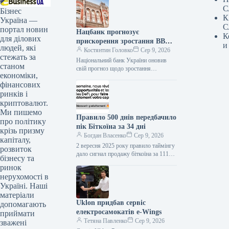
С
Бізнес
К
Україна —
С
портал новин
Нацбанк прогнозує
К
для ділових
прискорення зростання ВВП
и
людей, які
України до 4,2% на кінець
Костянтин Головко
Сер 9, 2026
стежать за
2026 року
Національний банк України оновив
станом
свій прогноз щодо зростання
економіки,
реального валового внутрішнього
фінансових
продукту (ВВП). Очікується, що у
третьому кварталі 2026 року…
ринків і
криптовалют.
Ми пишемо
Правило 500 днів передбачило
про політику
пік Біткоїна за 34 дні
крізь призму
Богдан Власенко
Сер 9, 2026
капіталу,
2 вересня 2025 року правило таймінгу
розвиток
дало сигнал продажу біткоїна за 111
бізнесу та
194 долари. Пік припав на 34 дні
ринок
пізніше,…
нерухомості в
Україні. Наші
матеріали
Uklon придбав сервіс
допомагають
електросамокатів e-Wings
приймати
Тетяна Павленко
Сер 9, 2026
зважені