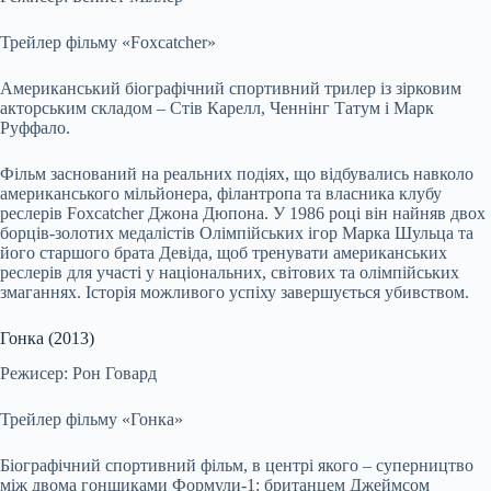
Трейлер фільму «Foxcatcher»
Американський біографічний спортивний трилер із зірковим
акторським складом – Стів Карелл, Ченнінг Татум і Марк
Руффало.
Фільм заснований на реальних подіях, що відбувались навколо
американського мільйонера, філантропа та власника клубу
реслерів Foxcatcher Джона Дюпона. У 1986 році він найняв двох
борців-золотих медалістів Олімпійських ігор Марка Шульца та
його старшого брата Девіда, щоб тренувати американських
реслерів для участі у національних, світових та олімпійських
змаганнях. Історія можливого успіху завершується убивством.
Гонка (2013)
Режисер: Рон Говард
Трейлер фільму «Гонка»
Біографічний спортивний фільм, в центрі якого – суперництво
між двома гонщиками Формули-1: британцем Джеймсом