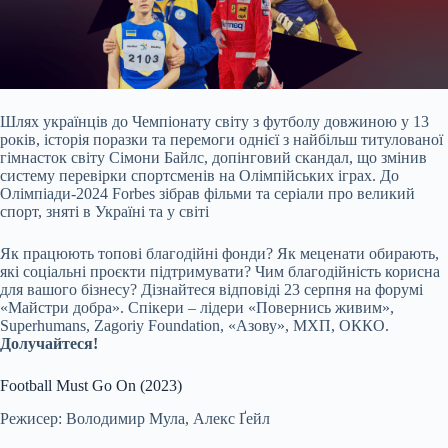
Шлях українців до Чемпіонату світу з футболу довжиною у 13
років, історія поразки та перемоги однієї з найбільш титулованої
гімнасток світу Сімони Байлс, допінговий скандал, що змінив
систему перевірки спортсменів на Олімпійських іграх. До
Олімпіади-2024 Forbes зібрав фільми та серіали про великий
спорт, зняті в Україні та у світі
Як працюють топові благодійні фонди? Як меценати обирають,
які соціальні проєкти підтримувати? Чим благодійність корисна
для вашого бізнесу? Дізнайтеся відповіді 23 серпня на форумі
«Майстри добра». Спікери – лідери «Повернись живим»,
Superhumans, Zagoriy Foundation, «Азову», МХП, ОККО.
Долучайтеся!
Football Must Go On (2023)
Режисер: Володимир Мула, Алекс Ґейл