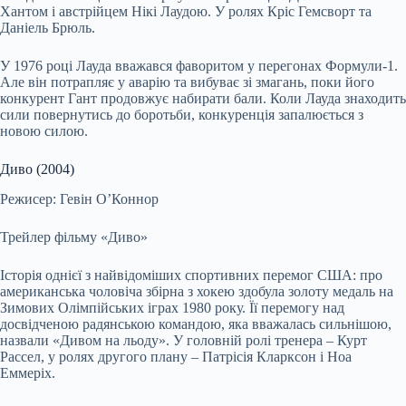
Хантом і австрійцем Нікі Лаудою. У ролях Кріс Гемсворт та
Даніель Брюль.
У 1976 році Лауда вважався фаворитом у перегонах Формули-1.
Але він потрапляє у аварію та вибуває зі змагань, поки його
конкурент Гант продовжує набирати бали. Коли Лауда знаходить
сили повернутись до боротьби, конкуренція запалюється з
новою силою.
Диво (2004)
Режисер: Гевін ОʼКоннор
Трейлер фільму «Диво»
Історія однієї з найвідоміших спортивних перемог США: про
американська чоловіча збірна з хокею здобула золоту медаль на
Зимових Олімпійських іграх 1980 року. Її перемогу над
досвідченою радянською командою, яка вважалась сильнішою,
назвали «Дивом на льоду». У головній ролі тренера – Курт
Рассел, у ролях другого плану – Патрісія Кларксон і Ноа
Еммеріх.