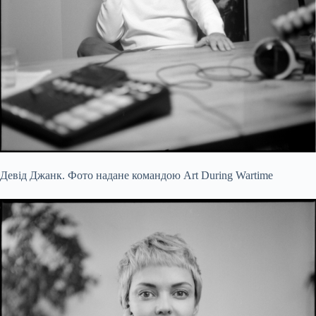
Девід Джанк. Фото надане командою Art During Wartime