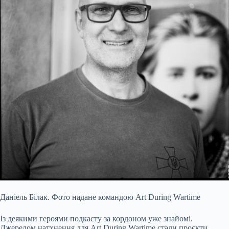
Даніель Білак. Фото надане командою Art During Wartime
Із деякими героями подкасту за кордоном уже знайомі.
Джерелом натхнення для Art During Wartime стали проєкти