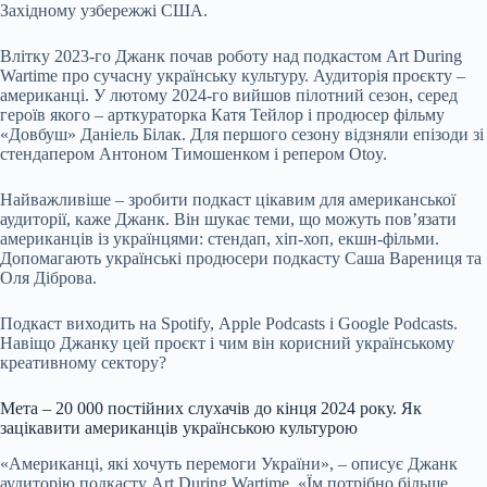
Західному узбережжі США.
Влітку 2023-го Джанк почав роботу над подкастом Art During
Wartime про сучасну українську культуру. Аудиторія проєкту –
американці. У лютому 2024-го вийшов пілотний сезон, серед
героїв якого – арткураторка Катя Тейлор і продюсер фільму
«Довбуш» Даніель Білак. Для першого сезону відзняли епізоди зі
стендапером Антоном Тимошенком і репером Otoy.
Найважливіше – зробити подкаст цікавим для американської
аудиторії, каже Джанк. Він шукає теми, що можуть пов’язати
американців із українцями: стендап, хіп-хоп, екшн-фільми.
Допомагають українські продюсери подкасту Саша Варениця та
Оля Діброва.
Подкаст виходить на Spotify, Apple Podcasts і Google Podcasts.
Навіщо Джанку цей проєкт і чим він корисний українському
креативному сектору?
Мета – 20 000 постійних слухачів до кінця 2024 року. Як
зацікавити американців українською культурою
«Американці, які хочуть перемоги України», – описує Джанк
аудиторію подкасту Art During Wartime. «Їм потрібно більше