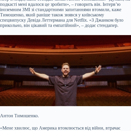
подкасті мені вдалося це зробити», – говорить він. Інтерв’ю
іноземним ЗМІ зі стандартними запитаннями втомили, каже
Тимошенко, який раніше також знявся у київському
спецвипуску Девіда Леттермана для Netflix. «З Джанком було
прикольно, він цікавий та емпатійний», – додає стендапер.
Антон Тимошенко.
«Мене хвилює, що Америка втомлюється від війни, втрачає