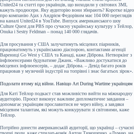
United24 та статті про українців, що виходили у світових ЗМІ,
кажуть продюсери. Яку аудиторію вони збирають? Коротке відео
про компанію Ajax з Андрієм Федорівим має 104 000 переглядів
на каналі United24 в YouTube. Випуск американського шоу
Culture Quest для PBS про сучасну українську культуру з Тейлор,
Onuka і Sestry Feldman – понад 140 000 глядачів.
Для просування у США залучатимуть місцевих піарників,
працюватимуть з українською діаспорою, контактами агенції
Варениці Go West у США та Канаді, каже Діброва. Нетворкінг з
інфлюенсерами будуватиме Джанк. «Важливо достукатися до
місцевих інфлюенсерів, – додає Діброва. – Девід багато років
працював у музичній індустрії на топрівні і знає багатьох зірок».
Подолати втому від війни. Навіщо Art During Wartime українцям
Для Каті Тейлор подкаст став можливістю вийти на міжнародну
аудиторію. Проєкт виконує важливе дипломатичне завдання –
допомагає українцям прославитися не через війну, а завдяки
місцевим талантам, які можуть конкурувати зі світовими, каже
Тейлор.
Потрібно донести американській аудиторії, що українці – сучасні
творчі люди, каже стендап-комік Антон Тимошенко. «Думаю, на