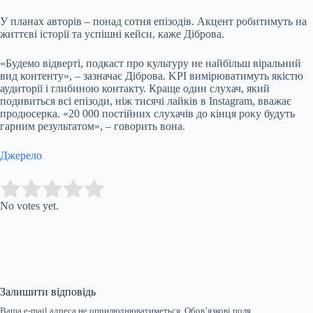
У планах авторів – понад сотня епізодів. Акцент робитимуть на
життєві історії та успішні кейси, каже Діброва.
«Будемо відверті, подкаст про культуру не найбільш віральний
вид контенту», – зазначає Діброва. KPI вимірюватимуть якістю
аудиторії і глибиною контакту. Краще один слухач, який
подивиться всі епізоди, ніж тисячі лайків в Instagram, вважає
продюсерка. «20 000 постійних слухачів до кінця року будуть
гарним результатом», – говорить вона.
Джерело
Submit Rating
Rate this item:
No votes yet.
Залишити відповідь
Ваша e-mail адреса не оприлюднюватиметься.
Обов’язкові поля