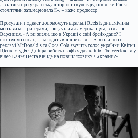
дізнатися про українську історію та культуру, оскільки Росія
століттями затьмарювала її», – каже продюсер.
Просувати подкаст допоможуть віральні Reels із динамічним
монтажем і тригерами, зрозумілими американцям, зазначає
Варениця. «А ви знали, що в Україні є свій брейк-данс? І
показуємо гопак, – наводить він приклад. – А знали, що в
рекламі McDonaldʼs та Coca-Cola звучить голос українки Квітки
Цісик, студія з Дніпра робить графіку для кліпів The Weeknd, а у
відео Каньє Веста він їде на позашляховику з України?».