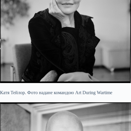
Катя Тейлор. Фото надане командою Art During Wartime