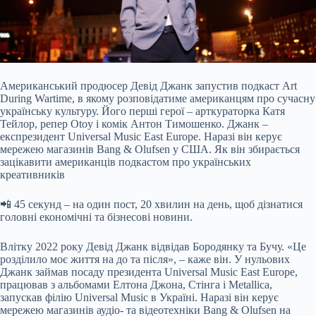
Американський продюсер Девід Джанк запустив подкаст Art
During Wartime, в якому розповідатиме американцям про сучасну
українську культуру. Його перші герої – арткураторка Катя
Тейлор, репер Otoy і комік Антон Тимошенко. Джанк –
експрезидент Universal Music East Europe. Наразі він керує
мережею магазинів Bang & Olufsen у США. Як він збирається
зацікавити американців подкастом про українських
креативників
📲 45 секунд – на один пост, 20 хвилин на день, щоб дізнатися
головні економічні та бізнесові новини.
Влітку 2022 року Девід Джанк відвідав Бородянку та Бучу. «Це
розділило моє життя на до та після», – каже він. У нульових
Джанк займав посаду президента Universal Music East Europe,
працював з альбомами Елтона Джона, Стінга і Metallica,
запускав філію Universal Music в Україні. Наразі він керує
мережею магазинів аудіо- та відеотехніки Bang & Olufsen на