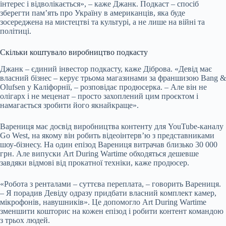
інтерес і відволікається», – каже Джанк. Подкаст – спосіб
зберегти пам’ять про Україну в американців, яка буде
зосереджена на мистецтві та культурі, а не лише на війні та
політиці.
Скільки коштувало виробництво подкасту
Джанк – єдиний інвестор подкасту, каже Діброва. «Девід має
власний бізнес – керує трьома магазинами за франшизою Bang &
Olufsen у Каліфорнії, – розповідає продюсерка. – Але він не
олігарх і не меценат – просто захоплений цим проєктом і
намагається зробити його якнайкраще».
Варениця має досвід виробництва контенту для YouTube-каналу
Go West, на якому він робить відеоінтерв’ю з представниками
шоу-бізнесу. На один епізод Варениця витрачав близько 30 000
грн. Але випуски Art During Wartime обходяться дешевше
завдяки відмові від прокатної техніки, каже продюсер.
«Робота з ренталами – суттєва переплата, – говорить Варениця.
– Я порадив Девіду одразу придбати власний комплект камер,
мікрофонів, навушників». Це допомогло Art During Wartime
зменшити кошторис на кожен епізод і робити контент командою
з трьох людей.