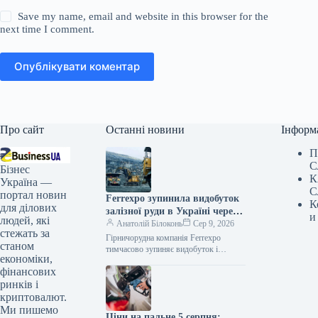
Save my name, email and website in this browser for the
next time I comment.
Опублікувати коментар
Про сайт
Останні новини
Інформ
П
С
Бізнес
К
Україна —
С
портал новин
Ferrexpo зупинила видобуток
К
для ділових
залізної руди в Україні через
и
людей, які
блокування експорту
Анатолій Білоконь
Сер 9, 2026
стежать за
Гірничорудна компанія Ferrexpo
станом
тимчасово зупиняє видобуток і
економіки,
виробництво залізорудної продукції на
фінансових
своїх українських підприємствах.
Причиною стали проблеми з морською
ринків і
криптовалют.
Ми пишемо
Ціни на пальне 5 серпня: