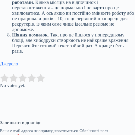
роботами
. Кілька місяців на відпочинок і
перезавантаження – це нормально і не варто про це
хвилюватися. А ось якщо ви постійно змінюєте роботу або
не працювали років з 10, то це червоний прапорець для
рекрутерів, із яким саме лише ідеальне резюме не
допоможе.
Ніяких помилок
. Так, про це йшлося у попередньому
блоці, але хибодруки створюють не найкраще враження.
Перечитайте готовий текст зайвий раз. А краще пʼять
разів.
Джерело
Submit Rating
Rate this item:
No votes yet.
Залишити відповідь
Ваша e-mail адреса не оприлюднюватиметься.
Обов’язкові поля