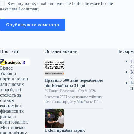
Save my name, email and website in this browser for the
next time I comment.
Опублікувати коментар
Про сайт
Останні новини
Інформ
П
С
Бізнес
К
Україна —
С
портал новин
Правило 500 днів передбачило
К
для ділових
пік Біткоїна за 34 дні
и
людей, які
Богдан Власенко
Сер 9, 2026
стежать за
2 вересня 2025 року правило таймінгу
станом
дало сигнал продажу біткоїна за 111
економіки,
194 долари. Пік припав на 34 дні
фінансових
пізніше,…
ринків і
криптовалют.
Ми пишемо
Uklon придбав сервіс
про політику