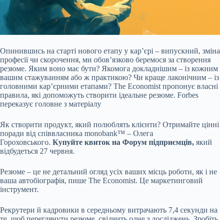
Опинившись на старті нового етапу у карʼєрі – випускний, зміна
професії чи скорочення, ми обовʼязково беремося за створення
резюме. Яким воно має бути? Якомога докладнішим – із кожним
вашим стажуванням або ж практикою? Чи краще лаконічним – із
головними карʼєрними етапами? The Economist пропонує власні
правила, які допоможуть створити ідеальне резюме. Forbes
переказує головне з матеріалу
Як створити продукт, який полюблять клієнти? Отримайте цінні
поради від співвласника monobank™ – Олега
Гороховського.
Купуйте квиток на Форум підприємців,
який
відбудеться 27 червня.
Резюме – це не детальний огляд усіх ваших місць роботи, як і не
ваша автобіографія, пише The Economist. Це маркетинговий
інструмент.
Рекрутери й кадровики в середньому витрачають 7,4 секунди на
те, щоб переглянути резюме, свідчить одне з досліджень. Зробіть