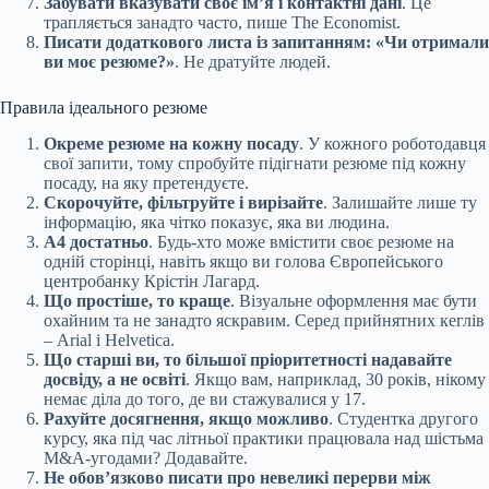
Забувати вказувати своє імʼя і контактні дані
. Це
трапляється занадто часто, пише The Economist.
Писати додаткового листа із запитанням: «Чи отримали
ви моє резюме?»
. Не дратуйте людей.
Правила ідеального резюме
Окреме резюме на кожну посаду
. У кожного роботодавця
свої запити, тому спробуйте підігнати резюме під кожну
посаду, на яку претендуєте.
Скорочуйте, фільтруйте і вирізайте
. Залишайте лише ту
інформацію, яка чітко показує, яка ви людина.
А4 достатньо
. Будь-хто може вмістити своє резюме на
одній сторінці, навіть якщо ви голова Європейського
центробанку Крістін Лагард.
Що простіше, то краще
. Візуальне оформлення має бути
охайним та не занадто яскравим. Серед прийнятних кеглів
– Arial і Helvetica.
Що старші ви, то більшої пріоритетності надавайте
досвіду, а не освіті
. Якщо вам, наприклад, 30 років, нікому
немає діла до того, де ви стажувалися у 17.
Рахуйте досягнення, якщо можливо
. Студентка другого
курсу, яка під час літньої практики працювала над шістьма
M&A-угодами? Додавайте.
Не обовʼязково писати про невеликі перерви між