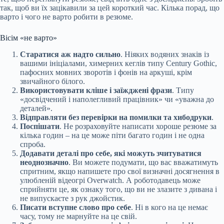
так, щоб ви їх зацікавили за цей короткий час. Кілька порад, що
варто і чого не варто робити в резюме.
Вісім «не варто»
Старатися аж надто сильно
. Ніяких водяних знаків із
вашими ініціалами, химерних кеглів типу Century Gothic,
пафосних мовних зворотів і фонів на аркуші, крім
звичайного білого.
Використовувати кліше і заїжджені фрази
. Типу
«досвідчений і наполегливий працівник» чи «уважна до
деталей».
Відправляти без перевірки на помилки та хибодруки
.
Поспішати
. Не розраховуйте написати хороше резюме за
кілька годин – на це може піти багато годин і не одна
спроба.
Додавати деталі про себе, які можуть зчитуватися
неоднозначно
. Ви можете подумати, що вас вважатимуть
спритним, якщо напишете про свої визначні досягнення в
улюбленій відеогрі Overwatch. А роботодавець може
сприйняти це, як ознаку того, що ви не злазите з дивана і
не випускаєте з рук джойстик.
Писати вступне слово про себе
. Ні в кого на це немає
часу, тому не марнуйте на це свій.