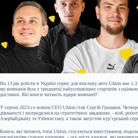
На 13 рік роботи в Україні сервіс для виклику авто Uklon має 1,
му компанія була у тридцятці найуспішніших стартапів з оцінкою
доставки. Які книги читають лідери компанії?
У серпні 2023-го новим CEO Uklon став Сергій Гришков. Четверо 
діяльності і зосередилися на стратегічних завданнях – візії, ро
Азербайджану та Узбекистану, а також запустив кур’єрський серв
Книги, які читають топи Uklon, стосуються інвестування, подола
організаціям ставати кращими, – ось шість книжок, які рекомен