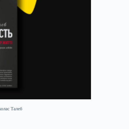
колас Талеб