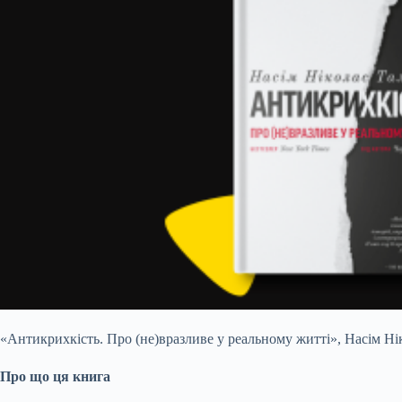
«Антикрихкість. Про (не)вразливе у реальному житті», Насім Ні
Про що ця книга