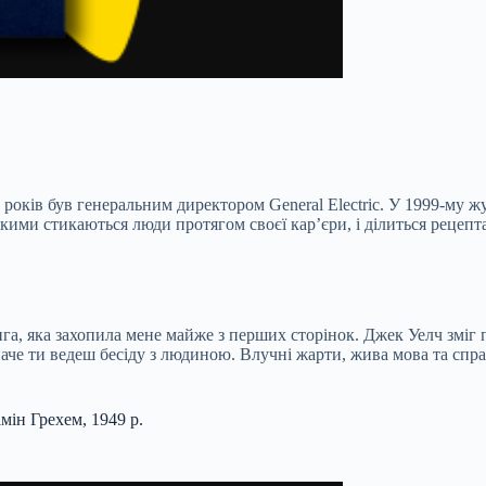
оків був генеральним директором General Electric. У 1999-му ж
з якими стикаються люди протягом своєї кар’єри, і ділиться реце
, яка захопила мене майже з перших сторінок. Джек Уелч зміг пер
аче ти ведеш бесіду з людиною. Влучні жарти, жива мова та справ
мін Грехем, 1949 р.