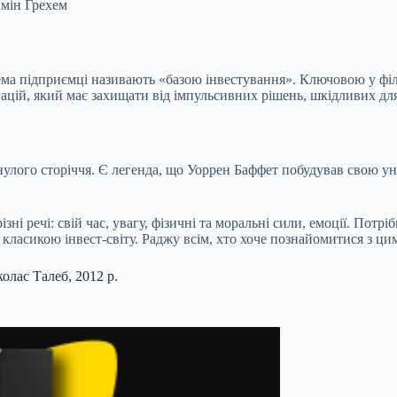
амін Грехем
а підприємці називають «базою інвестування». Ключовою у філосо
гацій, який має захищати від імпульсивних рішень, шкідливих дл
улого сторіччя. Є легенда, що Уоррен Баффет побудував свою уні
зні речі: свій час, увагу, фізичні та моральні сили, емоції. Потр
 класикою інвест-світу. Раджу всім, хто хоче познайомитися з ц
олас Талеб, 2012 р.