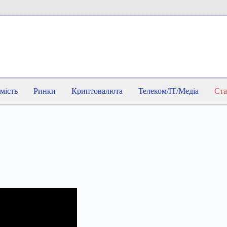
мість
Ринки
Криптовалюта
Телеком/IT/Медіа
Ста