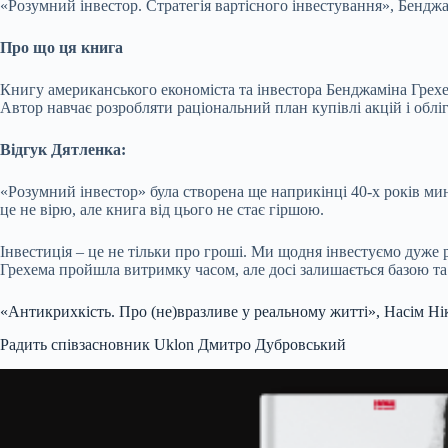
«Розумний інвестор. Стратегія вартісного інвестування», Бендж
Про що ця книга
Книгу американського економіста та інвестора Бенджаміна Грехем
Автор навчає розробляти раціональний план купівлі акцій і облі
Відгук Дятленка:
«Розумний інвестор» була створена ще наприкінці 40-х років мин
це не вірю, але книга від цього не стає гіршою.
Інвестиція – це не тільки про гроші. Ми щодня інвестуємо дуже рі
Грехема пройшла витримку часом, але досі залишається базою та
«Антикрихкість. Про (не)вразливе у реальному житті», Насім Нік
Радить співзасновник Uklon Дмитро Дубровський