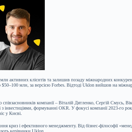
3 млн активних клієнтів та залишив позаду міжнародних конкурент
 $50–100 млн, за версією Forbes. Відтоді Uklon вийшов на міжна
співзасновників компанії – Віталій Дятленко, Сергій Смусь, Вік
боті з інвестиціями, формуванні OKR. У фокусі компанії 2023-го р
іс у Києві.
ння криз і ефективного менеджменту. Від бізнес-філософії «менед
дують керівники Uklon.