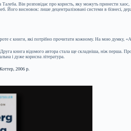
 Талеба. Він розповідає про користь, яку можуть принести хаос, 
алеб. Його висновок: лише децентралізовані системи в бізнесі, 
 проте є книги, які потрібно прочитати кожному. На мою думку, «
 Друга книга відомого автора стала ще складніша, ніж перша. Пр
альна і дуже корисна література.
Коттер, 2006 р.