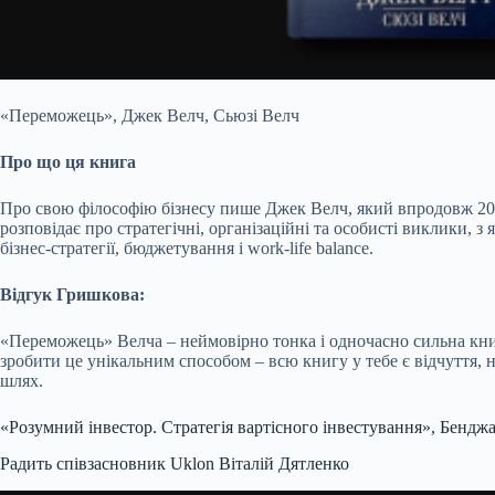
«Переможець», Джек Велч, Сьюзі Велч
Про що ця книга
Про свою філософію бізнесу пише Джек Велч, який впродовж 20 р
розповідає про стратегічні, організаційні та особисті виклики, 
бізнес-стратегії, бюджетування і work-life balance.
Відгук Гришкова:
«Переможець» Велча – неймовірно тонка і одночасно сильна книга
зробити це унікальним способом – всю книгу у тебе є відчуття, н
шлях.
«Розумний інвестор. Стратегія вартісного інвестування», Бенджа
Радить співзасновник Uklon Віталій Дятленко