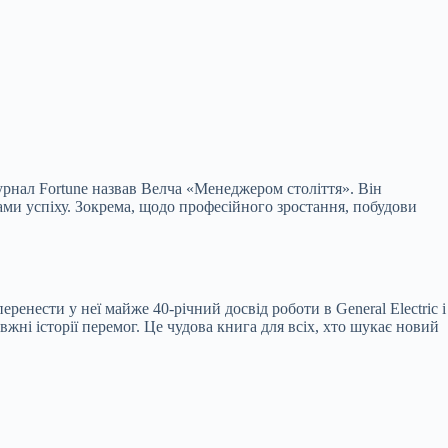
урнал Fortune назвав Велча «Менеджером століття». Він
птами успіху. Зокрема, щодо професійного зростання, побудови
енести у неї майже 40-річний досвід роботи в General Electric і
жні історії перемог. Це чудова книга для всіх, хто шукає новий