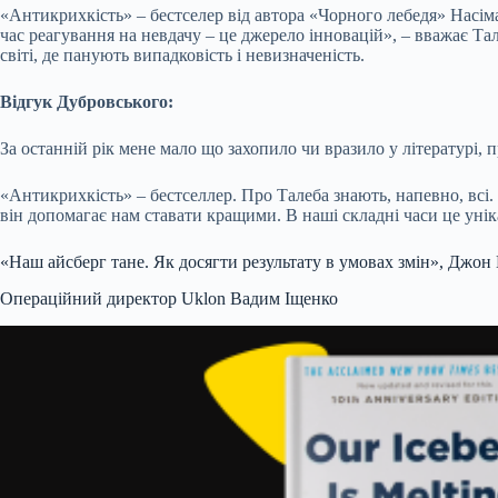
«Антикрихкість» – бестселер від автора «Чорного лебедя» Насіма
час реагування на невдачу – це джерело інновацій», – вважає Т
світі, де панують випадковість і невизначеність.
Відгук Дубровського:
За останній рік мене мало що захопило чи вразило у літературі,
«Антикрихкість» – бестселлер. Про Талеба знають, напевно, всі.
він допомагає нам ставати кращими. В наші складні часи це унік
«Наш айсберг тане. Як досягти результату в умовах змін», Джон 
Операційний директор Uklon Вадим Іщенко