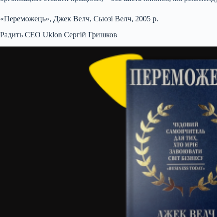
«Переможець», Джек Велч, Сьюзі Велч, 2005 р.
Радить CEO Uklon Сергій Гришков