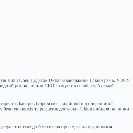
ів Bolt і Uber. Додаток Uklon завантажили 12 млн разів. У 2021-
родний ринок, змінив СЕО і запустив сервіс кур’єрської
торія та Дмитро Дубровські – відійшли від операційної
оку були експансія та розвиток доставки. Uklon вийшов на ринки
жера століття» до бестселера про те, як хаос допомагає