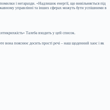
помилки і негаразди. «Надлишок енергії, що вивільняється під
державному управлінні та інших сферах можуть бути успішними в
Антикрихкість» Талеба входить у цей список.
оте вона пояснює досить прості речі – наш щоденний хаос і як