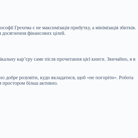
фії Грехема є не максимізація прибутку, а мінімізація збитків.
я досягнення фінансових цілей.
кальну карʼєру саме після прочитання цієї книги. Звичайно, я в
ібно добре розуміти, куди вкладатися, щоб «не погоріти». Робота
им простором більш активно.